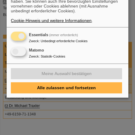
haben. Sie können auch Ihre bevorzugten Einstellungen
Dr. Michael Traxler
vornehmen oder Cookies ablehnen (mit Ausnahme
Tel +49-6159-71-1348
unbedingt erforderlicher Cookies).
Büro SB2 2.254
Cookie-Hinweis und weitere Informationen
.
Essentials
(immer erforderlich)
Organisation der Gruppe Fertigung
Zweck
:
Unbedingt erforderliche Cookies
Untergruppe
Matomo
Leitung
Zweck
:
Statistik-Cookies
Telefon
Materialbeschaffung und Auftragsvergabe
Meine Auswahl bestätigen
Dr. Michael Traxler
Alle zulassen und fortsetzen
+49-6159-71-1348
Bestückung und Montage
Dr. Michael Traxler
+49-6159-71-1348