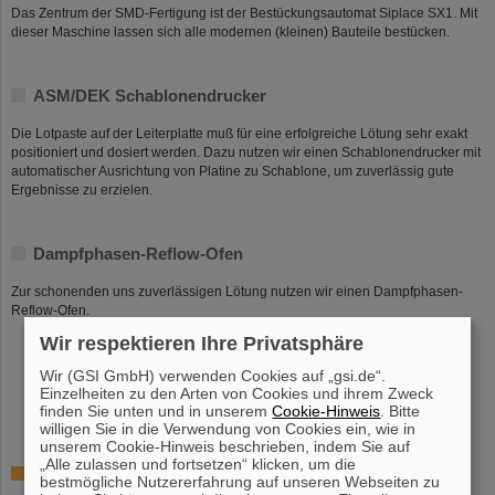
Das Zentrum der SMD-Fertigung ist der Bestückungsautomat Siplace SX1. Mit
dieser Maschine lassen sich alle modernen (kleinen) Bauteile bestücken.
ASM/DEK Schablonendrucker
Die Lotpaste auf der Leiterplatte muß für eine erfolgreiche Lötung sehr exakt
positioniert und dosiert werden. Dazu nutzen wir einen Schablonendrucker mit
automatischer Ausrichtung von Platine zu Schablone, um zuverlässig gute
Ergebnisse zu erzielen.
Dampfphasen-Reflow-Ofen
Zur schonenden uns zuverlässigen Lötung nutzen wir einen Dampfphasen-
Reflow-Ofen.
Wir respektieren Ihre Privatsphäre
Materialbeschaffung & Auftragsvergabe
Wir (GSI GmbH) verwenden Cookies auf „gsi.de“.
Bestückung & Montage
Einzelheiten zu den Arten von Cookies und ihrem Zweck
Elektronik-Module
finden Sie unten und in unserem
Cookie-Hinweis
. Bitte
willigen Sie in die Verwendung von Cookies ein, wie in
unserem Cookie-Hinweis beschrieben, indem Sie auf
„Alle zulassen und fortsetzen“ klicken, um die
Leitung
bestmögliche Nutzererfahrung auf unseren Webseiten zu