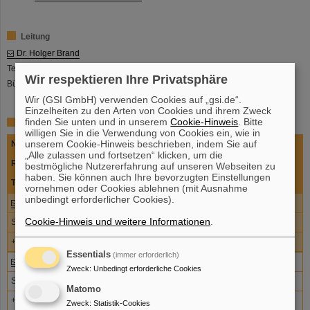
Leitung
Dr. Holger Brand
Tel +49-6159-71-2123
Wir respektieren Ihre Privatsphäre
Büro SB2 2.256
Wir (GSI GmbH) verwenden Cookies auf „gsi.de“.
Einzelheiten zu den Arten von Cookies und ihrem Zweck
finden Sie unten und in unserem
Cookie-Hinweis
. Bitte
Mitarbeiter
willigen Sie in die Verwendung von Cookies ein, wie in
unserem Cookie-Hinweis beschrieben, indem Sie auf
Name
„Alle zulassen und fortsetzen“ klicken, um die
Raum
bestmögliche Nutzererfahrung auf unseren Webseiten zu
haben. Sie können auch Ihre bevorzugten Einstellungen
Telefon
vornehmen oder Cookies ablehnen (mit Ausnahme
unbedingt erforderlicher Cookies).
Dr. Dennis Neidherr
Cookie-Hinweis und weitere Informationen
.
SB2 2.255
+49-6159-71-1885
Essentials
(immer erforderlich)
Dr. Peter Zumbruch
Zweck
:
Unbedingt erforderliche Cookies
SB2 2.256
Matomo
+49-6159-71-1435
Zweck
:
Statistik-Cookies