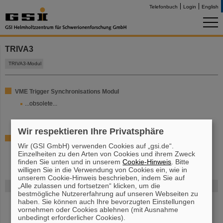
Telefonbuch
Login
English
TRIVA3
TRIVA3-Modul
VME Trigger Synchronisations Modul
...obsolete...
Wir respektieren Ihre Privatsphäre
[
...details...
]
Wir (GSI GmbH) verwenden Cookies auf „gsi.de“.
Einzelheiten zu den Arten von Cookies und ihrem Zweck
finden Sie unten und in unserem
Cookie-Hinweis
. Bitte
willigen Sie in die Verwendung von Cookies ein, wie in
unserem Cookie-Hinweis beschrieben, indem Sie auf
„Alle zulassen und fortsetzen“ klicken, um die
FAIR
bestmögliche Nutzererfahrung auf unseren Webseiten zu
haben. Sie können auch Ihre bevorzugten Einstellungen
Bei GSI entsteht das neue Beschleunigerzentrum FAIR.
Erfahren Sie
vornehmen oder Cookies ablehnen (mit Ausnahme
mehr.
unbedingt erforderlicher Cookies).