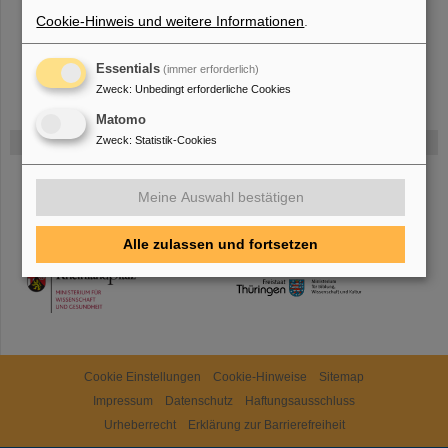
Cookie-Hinweis und weitere Informationen
.
Essentials
(immer erforderlich)
Zweck
:
Unbedingt erforderliche Cookies
Matomo
Zweck
:
Statistik-Cookies
Gefördert von
HMWK
Meine Auswahl bestätigen
Alle zulassen und fortsetzen
TMWWDG
Cookie Einstellungen
Cookie-Hinweise
Sitemap
Impressum
Datenschutz
Haftungsausschluss
Urheberrecht
Erklärung zur Barrierefreiheit