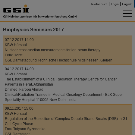
Telefonbuch
Login
English
Biophysics Seminars 2017
07.12.2017 14:00
KBW Hörsaal
Nuclear cross section measurements for ion-beam therapy
Felix Horst
GSI, Darmstadt und Technische Hochschule Mittelhessen, Gießen
04.12.2017 14:00
KBW Hörsaal
The Establishment of a Clinical Radiation Therapy Centre for Cancer
Patients in Herat, Afghanistan
Dr. med. Farooq Ahmad
Clinical/Radiation Trainee in Medical Oncology Department - BLK Super
Speciality Hospital 110005 New Delhi, India
09.11.2017 15:00
KBW Hörsaal
Regulation of the Resection of Complex Double Strand Breaks (DSB) in G1
Cell Cycle Phase
Frau Tatyana Syzonenko
GSI, Darmstadt