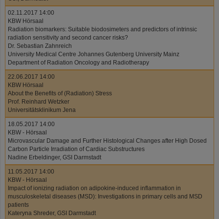
02.11.2017 14:00
KBW Hörsaal
Radiation biomarkers: Suitable biodosimeters and predictors of intrinsic
radiation sensitivity and second cancer risks?
Dr. Sebastian Zahnreich
University Medical Centre Johannes Gutenberg University Mainz
Department of Radiation Oncology and Radiotherapy
22.06.2017 14:00
KBW Hörsaal
About the Benefits of (Radiation) Stress
Prof. Reinhard Wetzker
Universitätsklinikum Jena
18.05.2017 14:00
KBW - Hörsaal
Microvascular Damage and Further Histological Changes after High Dosed
Carbon Particle Irradiation of Cardiac Substructures
Nadine Erbeldinger, GSI Darmstadt
11.05.2017 14:00
KBW - Hörsaal
Impact of ionizing radiation on adipokine-induced inflammation in
musculoskeletal diseases (MSD): Investigations in primary cells and MSD
patients
Kateryna Shreder, GSI Darmstadt