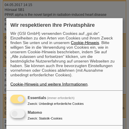
04.05.2017 14:15
Hörsaal SB1
PPAR alpha is the novel target in radiation-induced heart disease
Dr. Omid Azimzadeh
Wir respektieren Ihre Privatsphäre
Radiation Proteomics Institute of Radiation Biology Helmholtz Zentrum
München
Wir (GSI GmbH) verwenden Cookies auf „gsi.de“.
06.04.2017 14:00
Einzelheiten zu den Arten von Cookies und ihrem Zweck
finden Sie unten und in unserem
Cookie-Hinweis
. Bitte
KBW - Hörsaal
willigen Sie in die Verwendung von Cookies ein, wie in
Treatment plan robustness in pancreatic patients treated with scanned ion-
unserem Cookie-Hinweis beschrieben, indem Sie auf
beam therapy: Inter- and intra-fractional aspects
„Alle zulassen und fortsetzen“ klicken, um die
Vânia Batista, UniversitätsKlinikum Heidelberg, RadioOnkologie und
bestmögliche Nutzererfahrung auf unseren Webseiten zu
Strahlentherapie
haben. Sie können auch Ihre bevorzugten Einstellungen
vornehmen oder Cookies ablehnen (mit Ausnahme
23.03.2017 14:00
unbedingt erforderlicher Cookies).
Theoriesenminarraum
Research on the regulation of local chromatin decondensation and
Cookie-Hinweis und weitere Informationen
.
relocation of heterochromatic DNA double strand breaks
Dr. Anja Heselich, GSI Darmstadt
Essentials
(immer erforderlich)
02.03.2017 14:00
Theoriesenminarraum
Zweck
:
Unbedingt erforderliche Cookies
Changes in the morphology and differentiation in human skin after irradiation
Matomo
Dr. Julia Wiedemann, GSI Darmstadt
Zweck
:
Statistik-Cookies
23.02.2017 14:00
Theoriesenminarraum