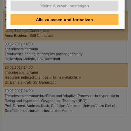
Radon Dosimetry in tissue
Meine Auswahl bestätigen
Prof. Dr. Gerhard Kraft, GSI Darmstadt
16.02.2017 14:00
Alle zulassen und fortsetzen
Theorieseminarraum
In-vivo Feasibility Study and Developments for Cardiac Arrhythmia Ablation
using Scanned Carbon Ions
Anna Eichhorn, GSI Darmstadt
09.02.2017 14:00
Theorieseminarraum
Treatment planning for complex patient geometry
Dr. Kristjan Anderle, GSI Darmstadt
26.01.2017 14:00
Theorieseminarraum
Radiation induced changes in bone metabolism
Dr. Daniela Kraft, GSI Darmstadt
19.01.2017 14:00
Theorieseminarraum<br/>Risks and Adaptive Processes to Hyperoxia in
Diving and Hyperbaric Oxygenation Therapy (HBO)
Prof. Dr. med. Andreas Koch, Christian-Albrechts-Universität zu Kiel c/o
Schifffahrtmedizinisches Institut der Marine