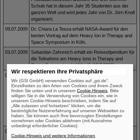
Schule hat in diesem Jahr 35 Studenten aus der
ganzen Welt und wird jedes Jahr von Dr. Jörn Knoll
organisiert.
09.07.2009
Dr. Chiara La Tessa erhält NASA-Award für den
besten Vortrag auf dem Heavy Ion in Therapy and
Space Symposium in Köln.
03.07.2009
Sebastian Zahnreich erhält ein Reisestipendium für
die Teilnahme am Heavy Ions in Therapy and
Space Symposium in Köln (6.-10.7.2009).
Wir respektieren Ihre Privatsphäre
03.07.2009
Das Heavy Ions in Therapy and Space
Wir (GSI GmbH) verwenden Cookies auf „gsi.de“.
Symposium fand vom 6.-10. Juli in Köln statt. Der
Einzelheiten zu den Arten von Cookies und ihrem Zweck
Workshop wird von der GSI gesponsert und
finden Sie unten und in unserem
Cookie-Hinweis
. Bitte
beinhaltet das 1. ESA Space Radiation
willigen Sie in die Verwendung von Cookies ein, wie in
unserem Cookie-Hinweis beschrieben, indem Sie auf
Investigators’ Meeting, den 20. NASA Space
„Alle zulassen und fortsetzen“ klicken, um die
Radiation Health Investigators’ Workshop und den
bestmögliche Nutzererfahrung auf unseren Webseiten zu
12. Workshop on Heavy Ion in Biology and
haben. Sie können auch Ihre bevorzugten Einstellungen
vornehmen oder Cookies ablehnen (mit Ausnahme
Medicine.
unbedingt erforderlicher Cookies).
03.07.2009
Ein Memorandum of Understanding wurde
Cookie-Hinweis und weitere Informationen
.
zwischen der Abteilung Biophysik der GSI und