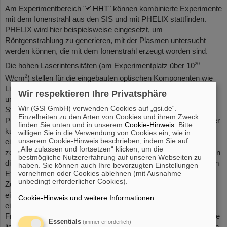
Am Experimentbereich "
HHT
" können kombinierte Experimente
mit dem Ionenstrahl aus den SIS und mit PHELIX stattfinden.
PHELIX wird hier beispielsweise eingesetzt, um
Röntgenstrahlung zu generieren, mit der Plasmen untersucht
werden können, die mit dem Ionenstrahl erzeugt worden sind.
20
Die hohen Laserintensitäten (am Experimentplatz über 10
2
W/cm
) stellen für die eingebauten optischen Komponenten wie
Linsen und Spiegel eine hohe Belastung dar. Um die Intensität
Wir respektieren Ihre Privatsphäre
unter deren Zerstörschwelle zu halten, wird der
Wir (GSI GmbH) verwenden Cookies auf „gsi.de“.
Strahldurchmesser aufgeweitet und das sogenannte "Chirped
Einzelheiten zu den Arten von Cookies und ihrem Zweck
Pulse Amplification Verfahren" (
CPA
) angewendet: Dabei wird der
finden Sie unten und in unserem
Cookie-Hinweis
. Bitte
kurze Laserpuls aus dem fs-Frontend (die Pulslänge liegt bei
willigen Sie in die Verwendung von Cookies ein, wie in
unserem Cookie-Hinweis beschrieben, indem Sie auf
einigen 100 Femtosekunden) mit Hilfe einer Gitteranordnung
„Alle zulassen und fortsetzen“ klicken, um die
zeitlich auf ein bis zwei Nanosekunden gestreckt, durchläuft dann
bestmögliche Nutzererfahrung auf unseren Webseiten zu
die Verstärkerkette (Vor- und Hauptverstärker), und wird vor dem
haben. Sie können auch Ihre bevorzugten Einstellungen
vornehmen oder Cookies ablehnen (mit Ausnahme
Experimentplatz zeitlich wieder rekomprimiert.
unbedingt erforderlicher Cookies).
Zur Erzeugung von Hochenergiepulsen wird das ns-Frontend
eingesetzt. Bei diesem ist die Pulsform und -dauer zwischen
Cookie-Hinweis und weitere Informationen
.
einer und 10 Nanosekunden frei wählbar. Das Licht aus diesem
Frontend kann ggf. in der Frequenz verdoppelt werden: Die Farbe
Essentials
(immer erforderlich)
liegt dann nicht mehr im infraroten, sondern im sichtbaren grünen