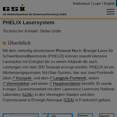
Telefonbuch
Login
English
PHELIX Lasersystem
Technischer Kontakt: Stefan Götte
Überblick
Mit dem vielseitig einsetzbaren
P
etawatt
H
och-
E
nergie
L
aser für
Schwer
I
onene
X
perimente (PHELIX) können sowohl intensive
Laserpulse mit Energien bis zu einem Kilojoule als auch
Leistungen von über 500 Terawatt erzeugt werden. PHELIX ist ein
blitzlampengepumptes Nd-Glas-System, das aus zwei Frontends
(dem
Kurzpuls-
und dem
Langpuls-Frontend
), einem
Vorverstärker
und einem
Hauptverstärker
besteht. Er wurde
in enger Zusammenarbeit mit dem Lawerence Livermore National
Laboratory (
LLNL
) in den Vereinigten Staaten und dem
Commissariat à l'Energie Atomique (
CEA
) in Frankreich gebaut.