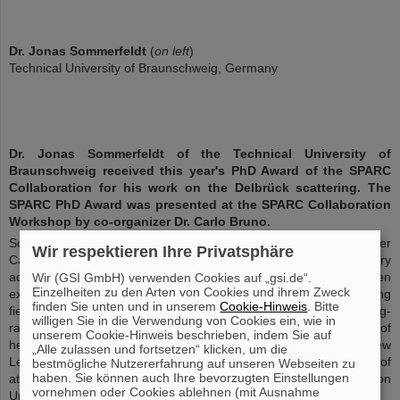
Dr. Jonas Sommerfeldt
(
on left
)
Technical University of Braunschweig, Germany
Dr. Jonas Sommerfeldt of the Technical University of
Braunschweig received this year's PhD Award of the SPARC
Collaboration for his work on the Delbrück scattering. The
SPARC PhD Award was presented at the SPARC Collaboration
Workshop by co-organizer Dr. Carlo Bruno.
Sommerfeldt was honored for his thesis, titled “All-Order
Wir respektieren Ihre Privatsphäre
Calculations of Delbrück Scattering” and the extraordinary
achievement of solving the longstanding discrepancy between
Wir (GSI GmbH) verwenden Cookies auf „gsi.de“.
Einzelheiten zu den Arten von Cookies und ihrem Zweck
experiment and theory for the case of Delbrück scattering, a strong
finden Sie unten und in unserem
Cookie-Hinweis
. Bitte
field QED effect related to the elastic scattering of hard x- and g-
willigen Sie in die Verwendung von Cookies ein, wie in
rays by virtual electron-positron pairs in the strong Coulomb field of
unserem Cookie-Hinweis beschrieben, indem Sie auf
heavy nuclei. His work has just been published in Physical Review
„Alle zulassen und fortsetzen“ klicken, um die
Letters (Phys. Rev. Lett. 131, 061601) and has attracted a lot of
bestmögliche Nutzererfahrung auf unseren Webseiten zu
haben. Sie können auch Ihre bevorzugten Einstellungen
attention, e.g. in the article “Physics — Quantum Deflection
vornehmen oder Cookies ablehnen (mit Ausnahme
Unraveled” of the APS.