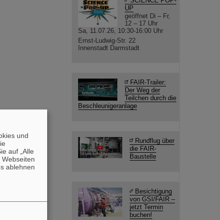
SCIENCE POP-
UP
geöffnet Di – Fr,
12 – 17 Uhr
Sa, 11.07.26, 10:30-16:00 Uhr
Ernst-Ludwig-Str. 22
Innenstadt Darmstadt
FAIR-Trailer:
Der Weg der
Teilchen durch die
Beschleunigeranlage
okies und
Rundflug über
die
die FAIR-
e auf „Alle
Baustelle
n Webseiten
es ablehnen
Besichtigung
von GSI/FAIR –
jetzt Termin
buchen!