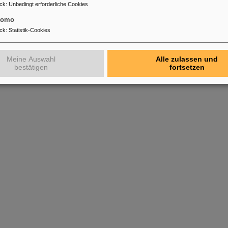
ck
:
Unbedingt erforderliche Cookies
tomo
ck
:
Statistik-Cookies
Meine Auswahl
Alle zulassen und
bestätigen
fortsetzen