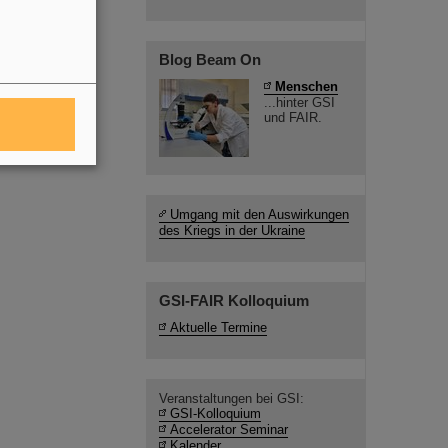
Blog Beam On
Menschen
...hinter GSI
und FAIR.
Umgang mit den Auswirkungen
des Kriegs in der Ukraine
GSI-FAIR Kolloquium
Aktuelle Termine
Veranstaltungen bei GSI:
GSI-Kolloquium
Accelerator Seminar
Kalender