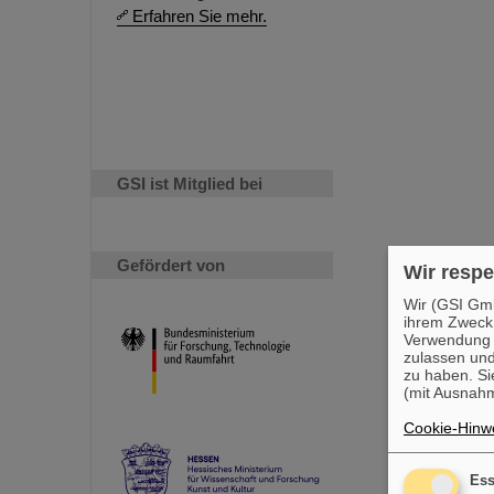
Erfahren Sie mehr.
GSI ist Mitglied bei
Gefördert von
Wir respe
Wir (GSI Gmb
ihrem Zweck
Verwendung v
zulassen und
zu haben. Si
(mit Ausnahm
Cookie-Hinwe
Ess