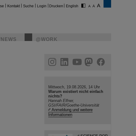
ise
Kontakt
Suche
Login
Drucken
English
/NEWS
@WORK
gram
linkedin
youtube
helmholtz.social
facebook
Mittwoch, 19.08.2026, 14 Uhr
Warum existiert nicht einfach
nichts?
Hannah Elfner,
GSI/FAIR/Goethe-Universität
Anmeldung und weitere
Informationen