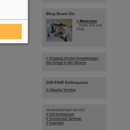
Blog Beam On
Menschen
...hinter GSI und
FAIR.
Umgang mit den Auswirkungen
des Kriegs in der Ukraine
GSI-FAIR Kolloquium
Aktuelle Termine
Veranstaltungen bei GSI:
GSI-Kolloquium
Accelerator Seminar
Kalender