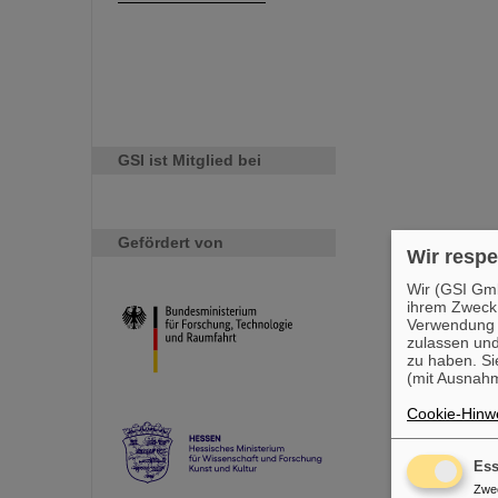
GSI ist Mitglied bei
Gefördert von
Wir respe
Wir (GSI Gmb
ihrem Zweck
Verwendung v
zulassen und
zu haben. Si
(mit Ausnahm
Cookie-Hinwe
Ess
Zwe