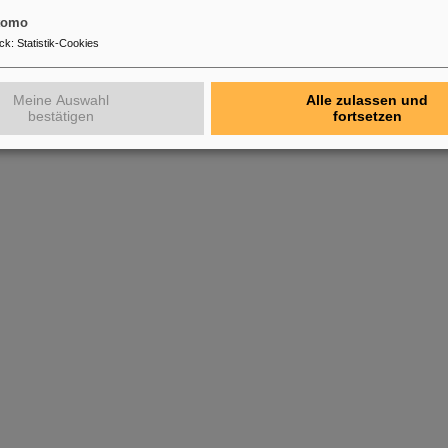
tomo
ck
:
Statistik-Cookies
Meine Auswahl
Alle zulassen und
bestätigen
fortsetzen