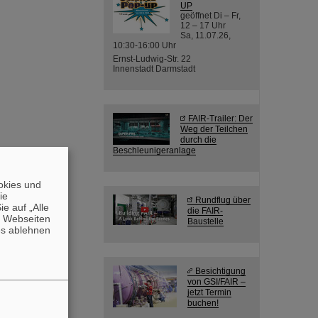
UP
geöffnet Di – Fr,
12 – 17 Uhr
Sa, 11.07.26,
10:30-16:00 Uhr
Ernst-Ludwig-Str. 22
Innenstadt Darmstadt
FAIR-Trailer: Der
Weg der Teilchen
durch die
Beschleunigeranlage
okies und
die
Rundflug über
e auf „Alle
die FAIR-
n Webseiten
Baustelle
es ablehnen
Besichtigung
von GSI/FAIR –
jetzt Termin
buchen!