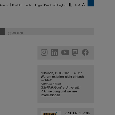
Anreise
Kontakt
Suche
Login
Drucken
English
@WORK
ram
linkedin
youtube
helmholtz.social
facebook
Mittwoch, 19.08.2026, 14 Uhr
Warum existiert nicht einfach
nichts?
Hannah Elfner,
GSI/FAIR/Goethe-Universität
Anmeldung und weitere
Informationen
SCIENCE POP-