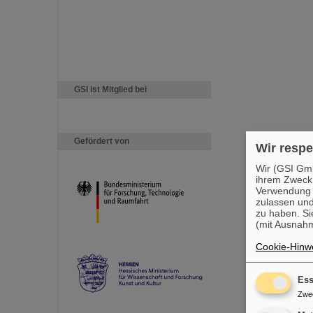
GSI ist Mitglied bei
Gefördert von
Wir respe
Wir (GSI Gmb
ihrem Zweck
Verwendung v
zulassen und
zu haben. Si
(mit Ausnahm
Cookie-Hinwe
Ess
Zwe