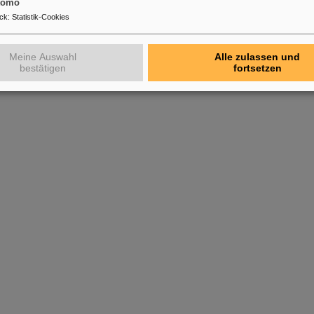
tomo
ck
:
Statistik-Cookies
Meine Auswahl
Alle zulassen und
bestätigen
fortsetzen