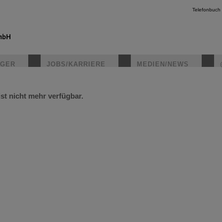
Telefonbuch
IGER
JOBS/KARRIERE
MEDIEN/NEWS
ist nicht mehr verfügbar.
instagr