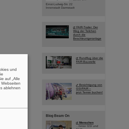
Ernst-Ludwig-Str. 22
Innenstadt Darmstadt
FAIR-Trailer: Der
Weg der Teilchen
durch die
Beschleunigeranlage
Rundflug über die
FAIR-Baustelle
okies und
die
e auf „Alle
n Webseiten
Besichtigung von
es ablehnen
GSI/FAIR –
jetzt Termin buchen!
Blog Beam On
Menschen
...hinter GSI und