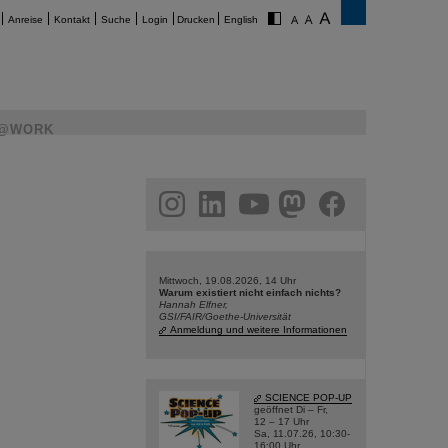
Anreise
Kontakt
Suche
Login
Drucken
English
@WORK
am
linkedin
youtube
helmholtz.social
facebook
Mittwoch, 19.08.2026, 14 Uhr
Warum existiert nicht einfach nichts?
Hannah Elfner,
GSI/FAIR/Goethe-Universität
Anmeldung und weitere Informationen
SCIENCE POP-UP
geöffnet Di – Fr,
12 – 17 Uhr
Sa, 11.07.26, 10:30-
16:00 Uhr