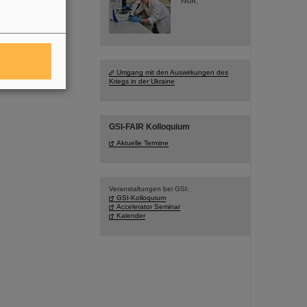
FAIR.
Umgang mit den Auswirkungen des
Kriegs in der Ukraine
GSI-FAIR Kolloquium
Aktuelle Termine
Veranstaltungen bei GSI:
GSI-Kolloquium
Accelerator Seminar
Kalender