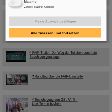
Matomo
Zweck
:
Statistik-Cookies
SCIENCE POP-UP
geöffnet Di – Fr,
Meine Auswahl bestätigen
12 – 17 Uhr
Sa, 11.07.26, 10:30-16:00 Uhr
Ernst-Ludwig-Str. 22
Alle zulassen und fortsetzen
Innenstadt Darmstadt
FAIR-Trailer: Der Weg der Teilchen durch die
Beschleunigeranlage
Rundflug über die FAIR-Baustelle
Besichtigung von GSI/FAIR –
jetzt Termin buchen!