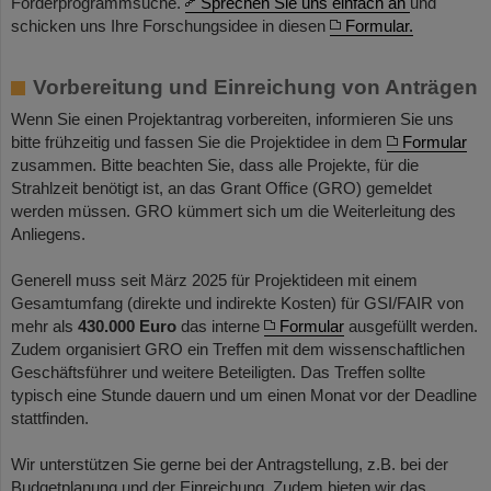
Förderprogrammsuche.
Sprechen Sie uns einfach an
und
schicken uns Ihre Forschungsidee in diesen
Formular.
Vorbereitung und Einreichung von Anträgen
Wenn Sie einen Projektantrag vorbereiten, informieren Sie uns
bitte frühzeitig und fassen Sie die Projektidee in dem
Formular
zusammen. Bitte beachten Sie, dass alle Projekte, für die
Strahlzeit benötigt ist, an das Grant Office (GRO) gemeldet
werden müssen. GRO kümmert sich um die Weiterleitung des
Anliegens.
Generell muss seit März 2025 für Projektideen mit einem
Gesamtumfang (direkte und indirekte Kosten) für GSI/FAIR von
mehr als
430.000 Euro
das interne
Formular
ausgefüllt werden.
Zudem organisiert GRO ein Treffen mit dem wissenschaftlichen
Geschäftsführer und weitere Beteiligten. Das Treffen sollte
typisch eine Stunde dauern und um einen Monat vor der Deadline
stattfinden.
Wir unterstützen Sie gerne bei der Antragstellung, z.B. bei der
Budgetplanung und der Einreichung. Zudem bieten wir das