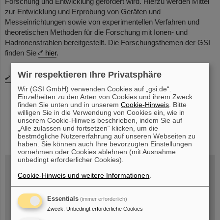
Forschung und Ent­wicklung gefördert wird. Hierzu werden Mittel
zur Entwicklung und Erprobung von Geräten und
Messeinrichtungen sowie von experimentellen Verfahren und
theoretischen Methoden für die Forschung mit Ionen- und
Hadronenstrahlen bereitgestellt. Die Forschungsthemen der GSI
finden Sie
hier
.
Wir respektieren Ihre Privatsphäre
Bitte sprechen Sie uns an!
Wir (GSI GmbH) verwenden Cookies auf „gsi.de“.
Einzelheiten zu den Arten von Cookies und ihrem Zweck
finden Sie unten und in unserem
Cookie-Hinweis
. Bitte
willigen Sie in die Verwendung von Cookies ein, wie in
unserem Cookie-Hinweis beschrieben, indem Sie auf
„Alle zulassen und fortsetzen“ klicken, um die
instagram
linkedin
youtube
helmholtz.social
facebook
bestmögliche Nutzererfahrung auf unseren Webseiten zu
haben. Sie können auch Ihre bevorzugten Einstellungen
vornehmen oder Cookies ablehnen (mit Ausnahme
unbedingt erforderlicher Cookies).
Cookie-Hinweis und weitere Informationen
.
Mittwoch, 19.08.2026, 14 Uhr
Warum existiert nicht einfach nichts?
Essentials
(immer erforderlich)
Hannah Elfner,
GSI/FAIR/Goethe-Universität
Zweck
:
Unbedingt erforderliche Cookies
Anmeldung und weitere Informationen