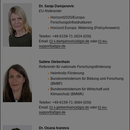
Dr. Sanja Damjanovic
EU-Referentin
Horizont2020/Europa:
Forschungsinfrastrukturen
Horizont Europa: Widening (PolicyAnswers)
Telefon: +49-6159-71-2624 (GSI)
Email:
s.damjanovic(at)gsi.de
oder
eu-
support(at)gsi.de
Sabine Giebenhain
Referentin für nationale Forschungsförderung
Helmholtz-Förderung
Bundesministerium für Bildung und Forschung
(BMBF)
Bundesministerium für Wirtschaft und
Klimaschutz (BMWK)
Telefon: +49-6159-71-3684 (GSI)
Email:
s.giebenhain(at)gsi.de
oder
eu-
support(at)gsi.de
Dr. Oxana Ivanova