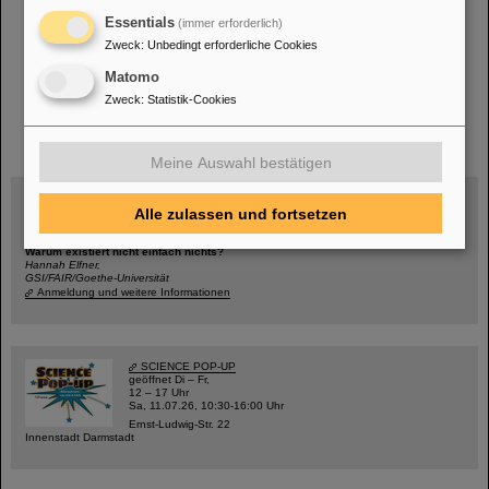
support(at)gsi.de
Essentials
(immer erforderlich)
Zweck
:
Unbedingt erforderliche Cookies
Matomo
Zweck
:
Statistik-Cookies
instagram
linkedin
youtube
helmholtz.social
facebook
Meine Auswahl bestätigen
Alle zulassen und fortsetzen
Mittwoch, 19.08.2026, 14 Uhr
Warum existiert nicht einfach nichts?
Hannah Elfner,
GSI/FAIR/Goethe-Universität
Anmeldung und weitere Informationen
SCIENCE POP-UP
geöffnet Di – Fr,
12 – 17 Uhr
Sa, 11.07.26, 10:30-16:00 Uhr
Ernst-Ludwig-Str. 22
Innenstadt Darmstadt