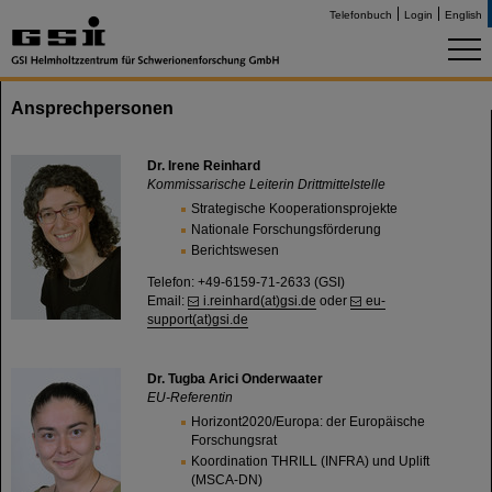
Telefonbuch
Login
English
Ansprechpersonen
Dr. Irene Reinhard
Kommissarische Leiterin Drittmittelstelle
Strategische Kooperationsprojekte
Nationale Forschungsförderung
Berichtswesen
Telefon: +49-6159-71-2633 (GSI)
Email:
i.reinhard(at)gsi.de
oder
eu-
support(at)gsi.de
Dr. Tugba Arici Onderwaater
EU-Referentin
Horizont2020/Europa: der Europäische
Forschungsrat
Koordination THRILL (INFRA) und Uplift
(MSCA-DN)