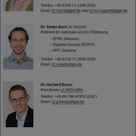
Telefon: +49-6159-71-1396 (GSI)
Email:
t.arici(at)gsi.de
oder
eu-support(at)gsi.de
Dr. Sönke Beck
(in Teilzeit)
Referent für nationale und EU Förderung
EFRE (Hessen)
Digitales Europa (EDITH)
HPC Gateway
Telefon: +49-6159-71-3656 (GSI)
Email:
s.beck(at)gsi.de
Dr. Gerhard Burau
Koordinator
HGS-HIRe
Telefon: +49-69-798-47852 (GSC)
Email:
g.burau(at)gsi.de