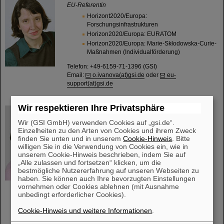
EU-Referentin
Horizont2020/Europa:
Forschungsinfrastrukturen
Horizon2020/Europa: EURATOM
Horizon2020/Europa: Marie-Skłodowska-Curie-
Maßnahmen (Individualförderung)
Telefon: +49-6159-71-1396 (GSI)
Email:
o.ivanova(at)gsi.de
oder
eu-
support(at)gsi.de
Wir respektieren Ihre Privatsphäre
Svetlana Ktitareva
(in Teilzeit)
Referentin für nationale Forschungsförderung
Wir (GSI GmbH) verwenden Cookies auf „gsi.de“.
Einzelheiten zu den Arten von Cookies und ihrem Zweck
Bundesministerium für Bildung und Forschung
finden Sie unten und in unserem
Cookie-Hinweis
. Bitte
(BMBF) für Abteilung Biophysik
willigen Sie in die Verwendung von Cookies ein, wie in
Bundesministerium für Wirtschaft und
unserem Cookie-Hinweis beschrieben, indem Sie auf
Klimaschutz (BMWK) für Abteilung Biophysik
„Alle zulassen und fortsetzen“ klicken, um die
Deutsche Forschungsgemeinschaft (DFG)
bestmögliche Nutzererfahrung auf unseren Webseiten zu
Deutscher Akademischer Austauschdienst
haben. Sie können auch Ihre bevorzugten Einstellungen
(DAAD)
vornehmen oder Cookies ablehnen (mit Ausnahme
Stiftungen
unbedingt erforderlicher Cookies).
Telefon: +49-6159-71-2040 (GSI)
Cookie-Hinweis und weitere Informationen
.
Email:
s.ktitareva(at)gsi.de
und
eu-