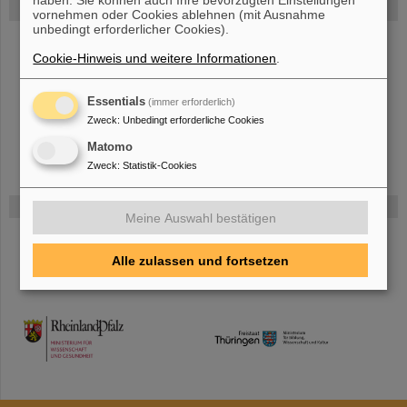
FAIR
vornehmen oder Cookies ablehnen (mit Ausnahme
unbedingt erforderlicher Cookies).
Bei GSI entsteht das neue Beschleunigerzentrum FAIR.
Erfahren Sie
Cookie-Hinweis und weitere Informationen
.
mehr.
Essentials
(immer erforderlich)
Zweck
:
Unbedingt erforderliche Cookies
Matomo
Zweck
:
Statistik-Cookies
Gefördert von
Meine Auswahl bestätigen
HMWK
Alle zulassen und fortsetzen
TMWWDG