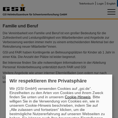
Telefonbuch
Login
English
Familie und Beruf
Die Vereinbarkeit von Familie und Beruf ist von großer Bedeutung für die
Zufriedenheit und Leistungsfähigkeit von Mitarbeitenden und Angebote zur
Verbesserung werden immer mehr zu einem entscheidenden Merkmal bei der
Rekrutierung neuer Mitarbeiter*innen.
GSI und FAIR haben Kontingente an Betreuungsplätzen für Kinder ab 1 Jahr in
einer Kita. Die Anzahl der Plätze ist leider begrenzt.
Bei Interesse finden Sie alle notwendigen Informationen in der Abteilung
Personal: Kinderbetreuung unterstützt durch FAIR und GSI
Weitere Angebote wie unser interner Elternleitfaden (von extern nur nach
Login sichtbar), Freizeit- und Betreuungsangebote sowie Informationen über
Wir respektieren Ihre Privatsphäre
weitere Beratungs- und Hilfsangebote finden Sie in der Seitenleiste.
Wir (GSI GmbH) verwenden Cookies auf „gsi.de“.
Einzelheiten zu den Arten von Cookies und ihrem Zweck
finden Sie unten und in unserem
Cookie-Hinweis
. Bitte
willigen Sie in die Verwendung von Cookies ein, wie in
unserem Cookie-Hinweis beschrieben, indem Sie auf
„Alle zulassen und fortsetzen“ klicken, um die
bestmögliche Nutzererfahrung auf unseren Webseiten zu
haben. Sie können auch Ihre bevorzugten Einstellungen