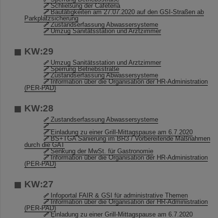
Schließung der Cafeteria
Bautätigkeiten am 27.07.2020 auf den GSI-Straßen ab
Parkplatzsicherung
Zustandserfassung Abwassersysteme
Umzug Sanitätsstation und Arztzimmer
KW:29
Umzug Sanitätsstation und Arztzimmer
Sperrung Betriebsstraße
Zustandserfassung Abwassersysteme
Information über die Organisation der HR-Administration
(PER-PAD)
KW:28
Zustandserfassung Abwassersysteme
Einladung zu einer Grill-Mittagspause am 6.7.2020
BS+TGA Sanierung im BR3 / Vorbereitende Maßnahmen
durch die GAT
Senkung der MwSt. für Gastronomie
Information über die Organisation der HR-Administration
(PER-PAD)
KW:27
Infoportal FAIR & GSI für administrative Themen
Information über die Organisation der HR-Administration
(PER-PAD)
Einladung zu einer Grill-Mittagspause am 6.7.2020