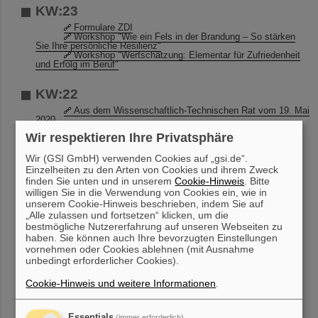
KW:23
Formulare ZDI
Workshop "Wie ein Fels in der Brandung – So stärken
Sie Ihre persönliche Resilienz"
Workshop "Wertschätzung: Elementar für Zufriedenheit
und Erfolg im Beruf"
KW:22
Aus dem Wissenschaftlich-Technischen Rat vom 19. Mai
2020
Workshop "Wertschätzung: Elementar für Zufriedenheit
Wir respektieren Ihre Privatsphäre
und Erfolg im Beruf"
Jahrespraktikumsplatz Elektrotechnik gesucht!
Angebot: Fortgeschrittenenkurs „Deutsch als
Wir (GSI GmbH) verwenden Cookies auf „gsi.de“.
Fremdsprache“ in der Kursstufe Mittelstufe – B1.
Einzelheiten zu den Arten von Cookies und ihrem Zweck
Stadtradeln: Radeln für ein gutes Klima
finden Sie unten und in unserem
Cookie-Hinweis
. Bitte
26.05.-15.06.2020
willigen Sie in die Verwendung von Cookies ein, wie in
unserem Cookie-Hinweis beschrieben, indem Sie auf
KW:21
„Alle zulassen und fortsetzen“ klicken, um die
bestmögliche Nutzererfahrung auf unseren Webseiten zu
Webinar: The Marie-Skłodowska-Curie Individual
haben. Sie können auch Ihre bevorzugten Einstellungen
Fellowships
vornehmen oder Cookies ablehnen (mit Ausnahme
Stadtradeln: Radeln für ein gutes Klima
26.05.-15.06.2020
unbedingt erforderlicher Cookies).
Rodungsarbeiten BR1 - SE Südseite
Sanitär-Desinfektionsmittel Seat Cleaner
Cookie-Hinweis und weitere Informationen
.
Informationen zur Kantine
Kantine - Milch/Zucker/Geschirr
Essentials
(immer erforderlich)