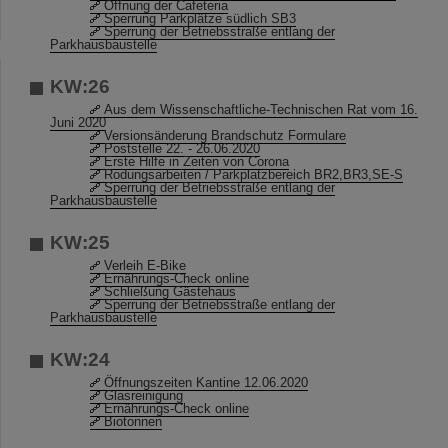
Öffnung der Cafeteria
Sperrung Parkplätze südlich SB3
Sperrung der Betriebsstraße entlang der
Parkhausbaustelle
KW:26
Aus dem Wissenschaftliche-Technischen Rat vom 16.
Juni 2020
Versionsänderung Brandschutz Formulare
Poststelle 22. - 26.06.2020
Erste Hilfe in Zeiten von Corona
Rodungsarbeiten / Parkplatzbereich BR2,BR3,SE-S
Sperrung der Betriebsstraße entlang der
Parkhausbaustelle
KW:25
Verleih E-Bike
Ernährungs-Check online
Schließung Gästehaus
Sperrung der Betriebsstraße entlang der
Parkhausbaustelle
KW:24
Öffnungszeiten Kantine 12.06.2020
Glasreinigung
Ernährungs-Check online
Biotonnen