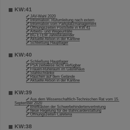
KW:41
JAV-Wahl 2020
Information: Rufumleitung nach extern
Information vom Parkplatzmanagement
Öffnungszeiten Poststelle in KW 41
Arbeits- und Wegeunfälle
BG ETEM Jahreskalender
Aktuelle Aktion in der Kantine
Schließung Hauptlager
KW:40
Schließung Hauptlager
PSA zeitweise nicht verfügbar
Frauen-Ruheraum im Gästehaus
Stahlschränke
Rauchen auf dem Gelände
Aktuelle Aktion in der Kantine
KW:39
Aus dem Wissenschaftlich-Technischen Rat vom 15.
September 2020
Briefkasten der Schwerbehindertenvertretung
Neue Regelung für die Bahncarderstattung
Öffnungszeiten Cafeteria
KW:38