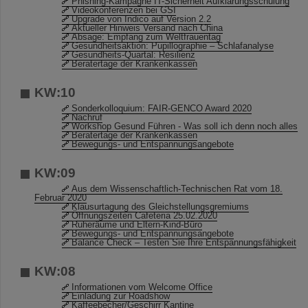
Phishing-Kampagne IT-Sicherheit Aufklärungsschulung
Videokonferenzen bei GSI
Upgrade von Indico auf Version 2.2
Aktueller Hinweis Versand nach China
Absage: Empfang zum Weltfrauentag
Gesundheitsaktion: Pupillographie – Schlafanalyse
Gesundheits-Quartal: Resilienz
Beratertage der Krankenkassen
KW:10
Sonderkolloquium: FAIR-GENCO Award 2020
Nachruf
Workshop Gesund Führen - Was soll ich denn noch alles
Beratertage der Krankenkassen
Bewegungs- und Entspannungsangebote
KW:09
Aus dem Wissenschaftlich-Technischen Rat vom 18.
Februar 2020
Klausurtagung des Gleichstellungsgremiums
Öffnungszeiten Cafeteria 25.02.2020
Ruheräume und Eltern-Kind-Büro
Bewegungs- und Entspannungsangebote
Balance Check – Testen Sie Ihre Entspannungsfähigkeit
KW:08
Informationen vom Welcome Office
Einladung zur Roadshow
Kaffeebecher/Geschirr Kantine