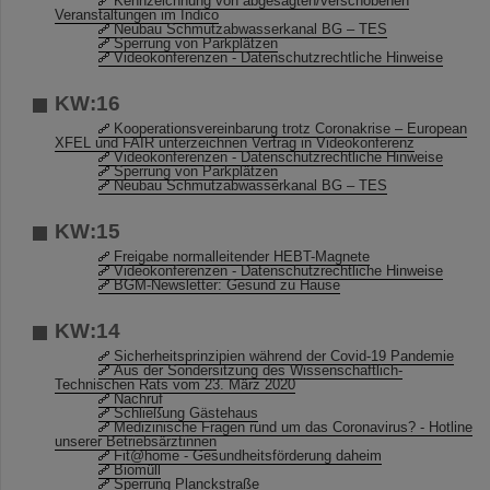
Kennzeichnung von abgesagten/verschobenen
Veranstaltungen im Indico
Neubau Schmutzabwasserkanal BG – TES
Sperrung von Parkplätzen
Videokonferenzen - Datenschutzrechtliche Hinweise
KW:16
Kooperationsvereinbarung trotz Coronakrise – European
XFEL und FAIR unterzeichnen Vertrag in Videokonferenz
Videokonferenzen - Datenschutzrechtliche Hinweise
Sperrung von Parkplätzen
Neubau Schmutzabwasserkanal BG – TES
KW:15
Freigabe normalleitender HEBT-Magnete
Videokonferenzen - Datenschutzrechtliche Hinweise
BGM-Newsletter: Gesund zu Hause
KW:14
Sicherheitsprinzipien während der Covid-19 Pandemie
Aus der Sondersitzung des Wissenschaftlich-
Technischen Rats vom 23. März 2020
Nachruf
Schließung Gästehaus
Medizinische Fragen rund um das Coronavirus? - Hotline
unserer Betriebsärztinnen
Fit@home - Gesundheitsförderung daheim
Biomüll
Sperrung Planckstraße