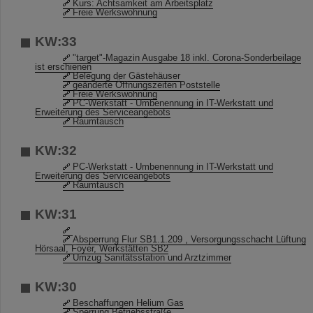
Kurs: Achtsamkeit am Arbeitsplatz
Freie Werkswohnung
KW:33
"target"-Magazin Ausgabe 18 inkl. Corona-Sonderbeilage
ist erschienen
Belegung der Gästehäuser
geänderte Öffnungszeiten Poststelle
Freie Werkswohnung
PC-Werkstatt - Umbenennung in IT-Werkstatt und
Erweiterung des Serviceangebots
Raumtausch
KW:32
PC-Werkstatt - Umbenennung in IT-Werkstatt und
Erweiterung des Serviceangebots
Raumtausch
KW:31
Absperrung Flur SB1.1.209 , Versorgungsschacht Lüftung
Hörsaal, Foyer, Werkstätten SB2
Umzug Sanitätsstation und Arztzimmer
KW:30
Beschaffungen Helium Gas
Sperrung Betriebsstraße