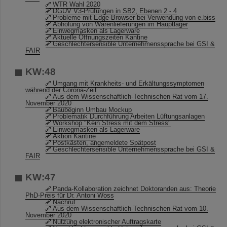
WTR Wahl 2020
DGUV V3-Prüfungen in SB2, Ebenen 2 - 4
Probleme mit Edge-Browser bei Verwendung von e.biss
Abholung von Warenlieferungen im Hauptlager
Einwegmasken als Lagerware
Aktuelle Öffnungszeiten Kantine
Geschlechtersensible Unternehmenssprache bei GSI &
FAIR
KW:48
Umgang mit Krankheits- und Erkältungssymptomen
während der Corona-Zeit
Aus dem Wissenschaftlich-Technischen Rat vom 17.
November 2020
Baubeginn Umbau Mockup
Problematik Durchführung Arbeiten Lüftungsanlagen
Workshop "Kein Stress mit dem Stress"
Einwegmasken als Lagerware
Aktion Kantine
Postkästen, angemeldete Spätpost
Geschlechtersensible Unternehmenssprache bei GSI &
FAIR
KW:47
Panda-Kollaboration zeichnet Doktoranden aus: Theorie
PhD-Preis für Dr. Antoni Woss
Nachruf
Aus dem Wissenschaftlich-Technischen Rat vom 10.
November 2020
Nutzung elektronischer Auftragskarte