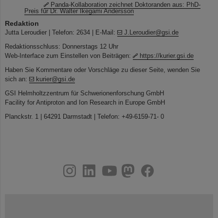
Panda-Kollaboration zeichnet Doktoranden aus: PhD-
Preis für Dr. Walter Ikegami Andersson
Redaktion
Jutta Leroudier | Telefon: 2634 | E-Mail:
J.Leroudier@gsi.de
Redaktionsschluss: Donnerstags 12 Uhr
Web-Interface zum Einstellen von Beiträgen:
https://kurier.gsi.de
Haben Sie Kommentare oder Vorschläge zu dieser Seite, wenden Sie
sich an:
kurier@gsi.de
GSI Helmholtzzentrum für Schwerionenforschung GmbH
Facility for Antiproton and Ion Research in Europe GmbH
Planckstr. 1 | 64291 Darmstadt | Telefon: +49-6159-71- 0
instagram
linkedin
youtube
helmholtz.social
facebook