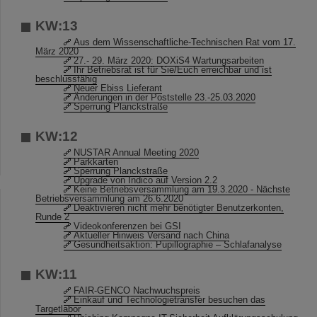
KW:13
Aus dem Wissenschaftliche-Technischen Rat vom 17.
März 2020
27.- 29. März 2020: DOXiS4 Wartungsarbeiten
Ihr Betriebsrat ist für Sie/Euch erreichbar und ist
beschlussfähig
Neuer Ebiss Lieferant
Änderungen in der Poststelle 23.-25.03.2020
Sperrung Planckstraße
KW:12
NUSTAR Annual Meeting 2020
Parkkarten
Sperrung Planckstraße
Upgrade von Indico auf Version 2.2
Keine Betriebsversammlung am 19.3.2020 - Nächste
Betriebsversammlung am 26.6.2020
Deaktivieren nicht mehr benötigter Benutzerkonten,
Runde 2
Videokonferenzen bei GSI
Aktueller Hinweis Versand nach China
Gesundheitsaktion: Pupillographie – Schlafanalyse
KW:11
FAIR-GENCO Nachwuchspreis
Einkauf und Technologietransfer besuchen das
Targetlabor