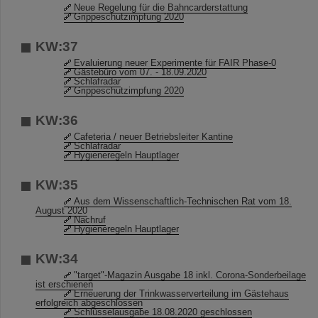
Neue Regelung für die Bahncarderstattung
Grippeschutzimpfung 2020
KW:37
Evaluierung neuer Experimente für FAIR Phase-0
Gästebüro vom 07. - 18.09.2020
Schlafradar
Grippeschutzimpfung 2020
KW:36
Cafeteria / neuer Betriebsleiter Kantine
Schlafradar
Hygieneregeln Hauptlager
KW:35
Aus dem Wissenschaftlich-Technischen Rat vom 18.
August 2020
Nachruf
Hygieneregeln Hauptlager
KW:34
"target"-Magazin Ausgabe 18 inkl. Corona-Sonderbeilage
ist erschienen
Erneuerung der Trinkwasserverteilung im Gästehaus
erfolgreich abgeschlossen
Schlüsselausgabe 18.08.2020 geschlossen