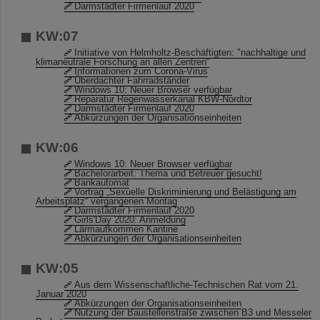
Darmstädter Firmenlauf 2020
KW:07
Initiative von Helmholtz-Beschäftigten: "nachhaltige und
klimaneutrale Forschung an allen Zentren“
Informationen zum Corona-Virus
Überdachter Fahrradständer
Windows 10: Neuer Browser verfügbar
Reparatur Regenwasserkanal KBW-Nordtor
Darmstädter Firmenlauf 2020
Abkürzungen der Organisationseinheiten
KW:06
Windows 10: Neuer Browser verfügbar
Bachelorarbeit: Thema und Betreuer gesucht!
Bankautomat
Vortrag „Sexuelle Diskriminierung und Belästigung am
Arbeitsplatz“ vergangenen Montag
Darmstädter Firmenlauf 2020
Girls'Day 2020: Anmeldung
Lärmaufkommen Kantine
Abkürzungen der Organisationseinheiten
KW:05
Aus dem Wissenschaftliche-Technischen Rat vom 21.
Januar 2020
Abkürzungen der Organisationseinheiten
Nutzung der Baustellenstraße zwischen B3 und Messeler