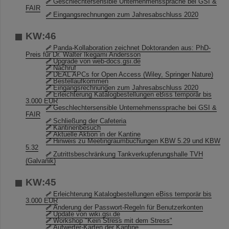
Geschlechtersensible Unternehmenssprache bei GSI &
FAIR
Eingangsrechnungen zum Jahresabschluss 2020
KW:46
Panda-Kollaboration zeichnet Doktoranden aus: PhD-
Preis für Dr. Walter Ikegami Andersson
Upgrade von web-docs.gsi.de
Nachruf
DEAL APCs for Open Access (Wiley, Springer Nature)
Bestellaufkommen
Eingangsrechnungen zum Jahresabschluss 2020
Erleichterung Katalogbestellungen eBiss temporär bis
3.000 EUR
Geschlechtersensible Unternehmenssprache bei GSI &
FAIR
Schließung der Cafeteria
Kantinenbesuch
Aktuelle Aktion in der Kantine
Hinweis zu Meetingraumbuchungen KBW 5.29 und KBW
5.32
Zutrittsbeschränkung Tankverkupferungshalle TVH
(Galvanik)
KW:45
Erleichterung Katalogbestellungen eBiss temporär bis
3.000 EUR
Änderung der Passwort-Regeln für Benutzerkonten
Update von wiki.gsi.de
Workshop "Kein Stress mit dem Stress"
Aufwerter-Karten der Kantine