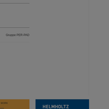
Gruppe PER-PAD
T WORK
hung