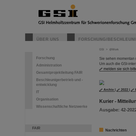
ÜBER UNS
FORSCHUNG/BESCHLEUN
GSI
>
@Work
Forschung
Sie sehen momentan nu
Um auch die GSI-inte
Administration
melden sie sich bitt
Gesamtprojektleitung FAIR
Beschleunigerbetrieb und -
entwicklung
Archiv
|
2022
|
IT
Organisation
Kurier - Mitteil
Wissenschaftliche Netzwerke
Ausgabe: 42-2022 
FAIR
Nachrichten