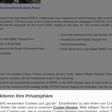
hop of the international SPARC collaboration was organized as hybrid meeting with around 
om platform. The focus was on the results from the experimental campaigns in 2021/22 at t
d the proposals for the recent GPAC meeting in end Sept. 22. The overall scientific 
ics:
Cross-link between Atomic and Nuclear P
ons with Highly Charged Ions
Astrophysics with Highly Charged Ions
per-Critical Fields
Novel Instrumentation
ence in the Realm of Extreme Fields
Future Beam times and related SPARC str
onstants
 from 13 countries (China, France, Germany, Greece, India, Japan, Poland, Portugal, Ru
 poster sessions with 55 contributions in the 4-day workshop.
nces in the experimental programme of SPARC at the FAIR storage rings as well as the c
 on the research at the trapping facility HITRAP and its ongoing commisioning. Last but not 
een reported in particular by the colleagues from U. Lisbon, Ukraine, TU Braunschweig, and 
ktieren Ihre Privatsphäre
H) verwenden Cookies auf „gsi.de“. Einzelheiten zu den Arten von Co
 finden Sie unten und in unserem
Cookie-Hinweis
. Bitte willigen Sie in 
on Cookies ein, wie in unserem Cookie-Hinweis beschrieben, indem Si