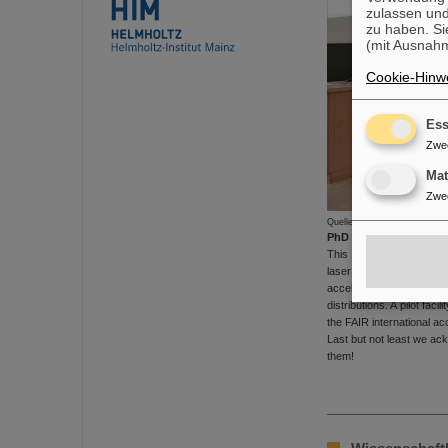
zulassen und
zu haben. Si
(mit Ausnahm
Cookie-Hinwe
Ess
Zwe
Ma
Zwe
Quelle: HI Jena
PhD Award to Sebastian
This year's PhD Award of
laser systems for cooling
accelerator facilities,
distributions. A pilot fa
the FAIR international acc
Last but not least we ac
them!