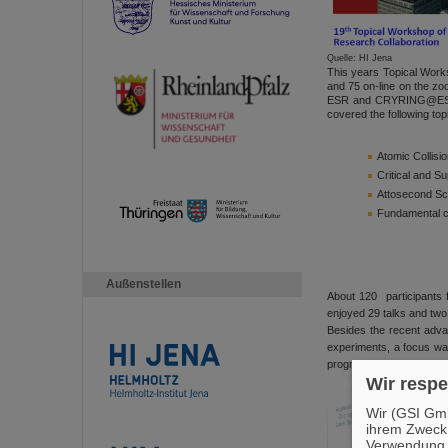
Quelle: HI Jena
This years Topical Works
and 75 on-line on the zo
ESR and CRYRING@ESR an
covered the following top
Atomic Collisi
Critical and Su
Attosecond Sci
Fundamental c
Außenstellen
About 120 participants
enjoyed 29 talks and two
Besides the recent adva
experiments, a focus was
progress in theory has b
Wir respe
Wir (GSI Gmb
ihrem Zweck
Verwendung v