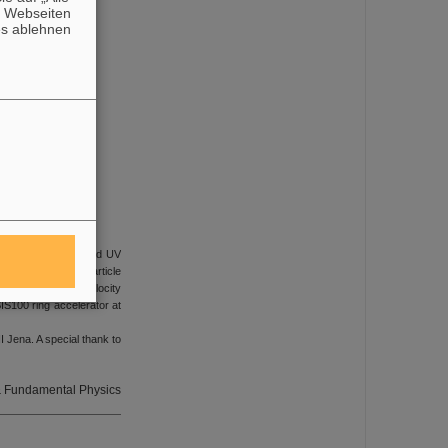
n Webseiten
es ablehnen
ft).
„Application of pulsed UV
n beam cooling at particle
ams with narrow velocity
SIS100 ring accelerator at
 Jena. A special thank to
 & Fundamental Physics