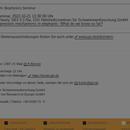
hr, Biophysics Seminar
minar, 2022-10-21 13:30:00 Uhr
, Theory SB3 3.170a, GSI Helmholtzzentrum für Schwerionenforschung GmbH
pression mechanisms in elephants: What do we know so far?
n Stellenausschreibungen finden Sie auch unter
www.gsi.de/jobsintern
n: 1397 | E-Mail:
K.Becker
nerstags 12 Uhr
ellen von Beiträgen:
https://kurier.gsi.de
er Vorschläge zu dieser Seite, wenden Sie sich an:
kurier@gsi.de
für Schwerionenforschung GmbH
and Ion Research in Europe GmbH
mstadt | Telefon: +49-6159-71- 0
FORSCHUNG
JOBS/KARRIERE
MEDIEN/NEWS
A
Forschung - Ein Überblick
Angebote für Studierende
Pressemitteilungen
Forsc