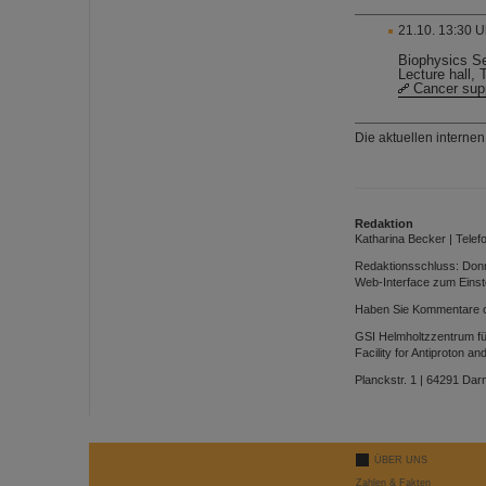
21.10. 13:30 U
Biophysics Se
Lecture hall
Cancer sup
Die aktuellen interne
Redaktion
Katharina Becker | Telefo
Redaktionsschluss: Don
Web-Interface zum Einst
Haben Sie Kommentare od
GSI Helmholtzzentrum 
Facility for Antiproton 
Planckstr. 1 | 64291 Dar
ÜBER UNS
Zahlen & Fakten