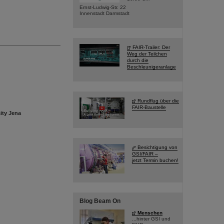
Ernst-Ludwig-Str. 22
Innenstadt Darmstadt
FAIR-Trailer: Der
Weg der Teilchen
durch die
Beschleunigeranlage
Rundflug über die
FAIR-Baustelle
ity Jena
Besichtigung von
GSI/FAIR –
jetzt Termin buchen!
Blog Beam On
Menschen
...hinter GSI und