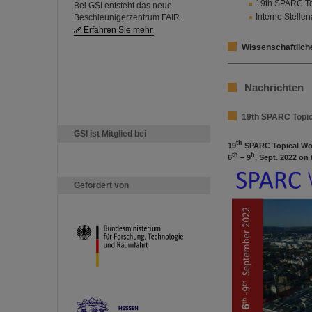
19th SPARC To
Bei GSI entsteht das neue
Interne Stell
Beschleunigerzentrum FAIR.
Erfahren Sie mehr.
Wissenschaftlich
Nachrichten
19th SPARC Topi
GSI ist Mitglied bei
th
19
SPARC Topical W
th
h
6
– 9
, Sept. 2022 on
Gefördert von