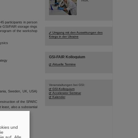
FAIR.
45 participants in person
he GSI/FAIR storage rings
program of the workshop
Umgang mit den Auswirkungen des
Kriegs in der Ukraine
hysics
GSI-FAIR Kolloquium
ategy
Aktuelle Termine
Veranstaltungen bei GSI:
GSI-Kolloquium
mania, Sweden, UK, USA)
Accelerator Seminar
Kalender
onstruction of the SPARC
least, also a substantial
HI Jena.
okies und
die
e auf „Alle