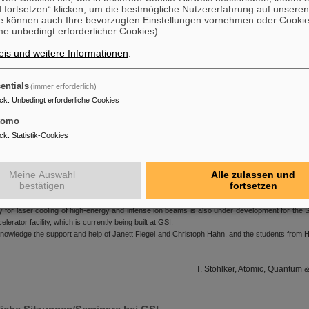
 fortsetzen“ klicken, um die bestmögliche Nutzererfahrung auf unsere
e können auch Ihre bevorzugten Einstellungen vornehmen oder Cooki
e unbedingt erforderlicher Cookies).
is und weitere Informationen
.
entials
(immer erforderlich)
ck
:
Unbedingt erforderliche Cookies
tomo
ck
:
Statistik-Cookies
 Klammes (right) presented by the head of the prize committee Andrey Surzhykov (le
Meine Auswahl
Alle zulassen und
 the SPARC collaboration was conveyed to Sebastian Klammes for his thesis with the title 
bestätigen
fortsetzen
 of high-relativistic ion beams and laser spectroscopy of Be-like krypton ions”. Its topic is io
 which is one of the indispensable techniques for the production of high-quality ion be
cility for laser cooling of high-energy and intense ion beams is also under development for the 
elerator facility, which is currently being built at GSI.
knowledge the support and help of Janett Flegel and Christoph Hahn, and the students from HI
T. Stöhlker, Atomic, Quantum