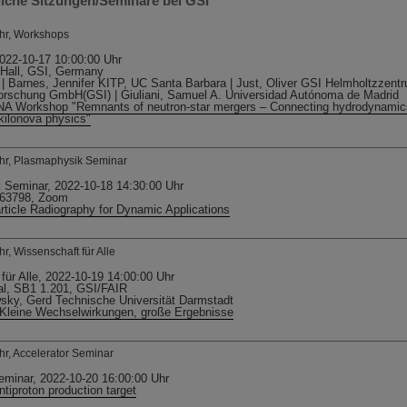
iche Sitzungen/Seminare bei GSI
Uhr, Workshops
022-10-17 10:00:00 Uhr
Hall, GSI, Germany
 Barnes, Jennifer KITP, UC Santa Barbara | Just, Oliver GSI Helmholtzzentr
orschung GmbH(GSI) | Giuliani, Samuel A. Universidad Autónoma de Madrid
 Workshop "Remnants of neutron-star mergers – Connecting hydrodynamics
 kilonova physics"
Uhr, Plasmaphysik Seminar
 Seminar, 2022-10-18 14:30:00 Uhr
63798, Zoom
ticle Radiography for Dynamic Applications
r, Wissenschaft für Alle
für Alle, 2022-10-19 14:00:00 Uhr
al, SB1 1.201, GSI/FAIR
sky, Gerd Technische Universität Darmstadt
 Kleine Wechselwirkungen, große Ergebnisse
hr, Accelerator Seminar
eminar, 2022-10-20 16:00:00 Uhr
tiproton production target