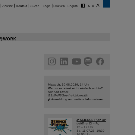
Anreise
Kontakt
Suche
Login
Drucken
English
@WORK
am
linkedin
youtube
helmholtz.social
facebook
Mittwoch, 19.08.2026, 14 Uhr
Warum existiert nicht einfach nichts?
Hannah Elfner,
GSI/FAIR/Goethe-Universität
Anmeldung und weitere Informationen
SCIENCE POP-UP
geöffnet Di – Fr,
12 – 17 Uhr
Sa, 11.07.26, 10:30-
16:00 Uhr