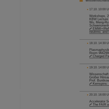
Wissenschaftl
17.10. 10:00 
Workshops, 2
KBW Lecture 
Wu, Meng-Ru |
Schwerionenf
EMMI+IReNA
neutrino, and
18.10. 14:30 
Plasmaphysik
Room 966299
Charged Par
19.10. 14:00 Uh
Wissenschaft 
Großer Hörsa
Prof. Buntkow
Kernspins:
20.10. 16:00 U
Accelerator S
The FAIR an