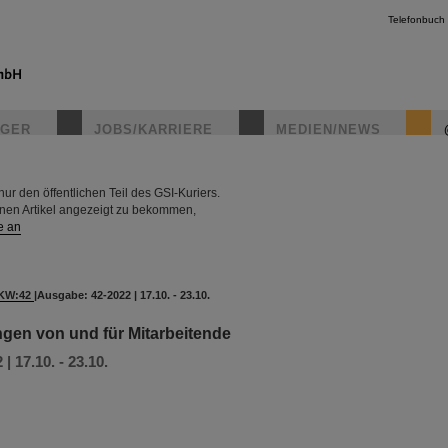
Telefonbuch
IGER
JOBS/KARRIERE
MEDIEN/NEWS
r den öffentlichen Teil des GSI-Kuriers.
instagr
rnen Artikel angezeigt zu bekommen,
e an
KW:42
|
Ausgabe: 42-2022 | 17.10. - 23.10.
ungen von und für Mitarbeitende
| 17.10. - 23.10.