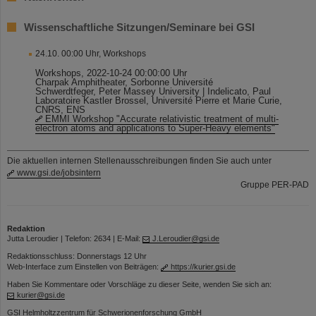
Wissenschaftliche Sitzungen/Seminare bei GSI
24.10. 00:00 Uhr, Workshops
Workshops, 2022-10-24 00:00:00 Uhr
Charpak Amphitheater, Sorbonne Université
Schwerdtfeger, Peter Massey University | Indelicato, Paul
Laboratoire Kastler Brossel, Université Pierre et Marie Curie,
CNRS, ENS
EMMI Workshop "Accurate relativistic treatment of multi-
electron atoms and applications to Super-Heavy elements"
Die aktuellen internen Stellenausschreibungen finden Sie auch unter
www.gsi.de/jobsintern
Gruppe PER-PAD
Redaktion
Jutta Leroudier | Telefon: 2634 | E-Mail:
J.Leroudier@gsi.de
Redaktionsschluss: Donnerstags 12 Uhr
Web-Interface zum Einstellen von Beiträgen:
https://kurier.gsi.de
Haben Sie Kommentare oder Vorschläge zu dieser Seite, wenden Sie sich an:
kurier@gsi.de
GSI Helmholtzzentrum für Schwerionenforschung GmbH