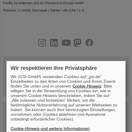
Facility for Antiproton and Ion Research in Europe GmbH
Planckstr. 1 | 64291 Darmstadt | Telefon: +49-6159-71- 0
instagram
linkedin
youtube
helmholtz.social
facebook
Wir respektieren Ihre Privatsphäre
Mittwoch, 19.08.2026, 14 Uhr
Wir (GSI GmbH) verwenden Cookies auf „gsi.de“.
Warum existiert nicht einfach nichts?
Hannah Elfner,
Einzelheiten zu den Arten von Cookies und ihrem Zweck
GSI/FAIR/Goethe-Universität
finden Sie unten und in unserem
Cookie-Hinweis
. Bitte
Anmeldung und weitere Informationen
willigen Sie in die Verwendung von Cookies ein, wie in
unserem Cookie-Hinweis beschrieben, indem Sie auf
„Alle zulassen und fortsetzen“ klicken, um die
bestmögliche Nutzererfahrung auf unseren Webseiten zu
SCIENCE POP-UP
haben. Sie können auch Ihre bevorzugten Einstellungen
geöffnet Di – Fr,
vornehmen oder Cookies ablehnen (mit Ausnahme
12 – 17 Uhr
unbedingt erforderlicher Cookies).
Sa, 11.07.26, 10:30-16:00 Uhr
Ernst-Ludwig-Str. 22
Innenstadt Darmstadt
Cookie-Hinweis und weitere Informationen
.