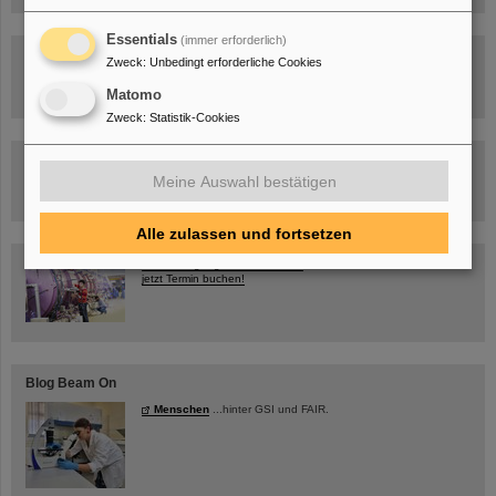
Essentials
(immer erforderlich)
FAIR-Trailer: Der Weg der Teilchen durch die
Zweck
:
Unbedingt erforderliche Cookies
Beschleunigeranlage
Matomo
Zweck
:
Statistik-Cookies
Rundflug über die FAIR-Baustelle
Meine Auswahl bestätigen
Alle zulassen und fortsetzen
Besichtigung von GSI/FAIR –
jetzt Termin buchen!
Blog Beam On
Menschen
...hinter GSI und FAIR.