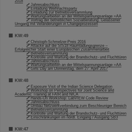
2018
Jahresabschluss
Einladung Weihnachtsparty
Einladung zur Betriebsversammlung
Wartungsarbeiten an der Mittelspannungsanlage =AA
Vortrag der betrieblichen Sozialberatung: Gelassener
Umgang mit Veränderungen in Changeprozessen
KW:49
Christoph-Schmelzer-Preis 2016
Attacke auf die SIS18 Raumladungsgrenze –
Erfolgreicher Start einer Europäischen Zusammenarbeit
Betriebsversammlung
Kontrolle und Wartung der Brandschutz- und Fluchttüren
Jahresabschluss
Wartungsarbeiten an der Mittelspannungsanlage =AA
Girls´Day am Donnerstag, dem 27. April 2017
KW:48
Exposure Visit of the Indian Science Delegation
Workshop on Perspectives for Joint Science and
Academic Training at FAIR and NICA
Hands-On Workshop: LabVIEW Code Review
Jahresabschluss
Umbau Netzwerkverbindung zum Beschleuniger Bereich
Betriebsversammlung
Kontrolle und Wartung der Brandschutz- und Fluchttüren
Einschränkungen im nördl. Eingang / Ausgang SB3
KW:47