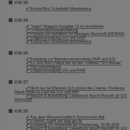
KW:30
Kronos/Nyx Scheduled Maintenance
KW:29
"target"-Magazin Ausgabe 14 ist erschienen
IT-Informationsveranstaltung
Prüfung von Behältern für flüssigen Stickstoff (DEWAR)
Erdgasversorgung GSI und FAIR
Kronos/Nyx Scheduled Maintenance
KW:28
Einladung zur Betriebsversammlung FAIR und GSI
Es sind noch Plätze frei für den Triathlon “10 Freunde”
Info Glasreinigung
Erdgasversorgung GSI und FAIR
KW:27
Nicht nur bei Element 113 stimmt die Chemie: Professor
David Hinde zu Gast bei GSI und HIM
Besuch & Ausstellung: Lineartruck Bosch Rexroth @ GSI
Darmstadt
KW:26
Aus dem Wissenschaftlich-Technischen Rat
Externer Zugriff auf ldap.gsi.de
Einladung zur Roadshow am Donnerstag, 30.06.2016
Besuch & Ausstellung: Lineartruck Bosch Rexroth @ GSI