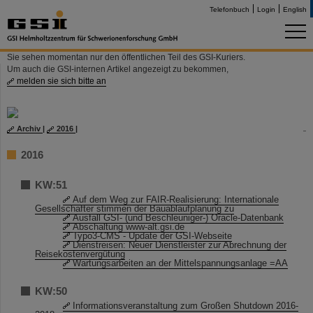
Telefonbuch
Login
English
Sie sehen momentan nur den öffentlichen Teil des GSI-Kuriers.
Um auch die GSI-internen Artikel angezeigt zu bekommen,
melden sie sich bitte an
Archiv
|
2016
|
2016
KW:51
Auf dem Weg zur FAIR-Realisierung: Internationale
Gesellschafter stimmen der Bauablaufplanung zu
Ausfall GSI- (und Beschleuniger-) Oracle-Datenbank
Abschaltung www-alt.gsi.de
Typo3-CMS - Update der GSI-Webseite
Dienstreisen: Neuer Dienstleister zur Abrechnung der
Reisekostenvergütung
Wartungsarbeiten an der Mittelspannungsanlage =AA
KW:50
Informationsveranstaltung zum Großen Shutdown 2016-