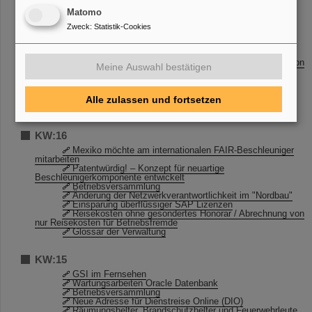
Matomo
KW:17
Zweck
:
Statistik-Cookies
Erstmals Doktorandenpreis der CBM-Kollaboration
verliehen
Aus dem Wissenschaftlich-Technischen Rat
Reisekosten ohne gesondertes Honorar / Abrechnung von
Meine Auswahl bestätigen
nur Reisekosten für Betriebsfremde
IT-Unterstützung für Projekte
TYPO3-Schulung
Umzug Lizenzserver (SRVFLEXLMHFSS)
Alle zulassen und fortsetzen
Einladung zur Roadshow am Freitag, 29.04.2016
KW:16
Mexiko möchte am internationalen FAIR-Beschleuniger
mitarbeiten
Patentwürdig! – Konzept für neuartige
Beschleunigerkomponente entwickelt
Betriebsversammlung
Änderung der Netzwerkverantwortlichkeit im "Nordbau"
Einsparung überflüssiger SAP Lizenzen
Reisekosten ohne gesondertes Honorar / Abrechnung von
nur Reisekosten für Betriebsfremde
Glossar der Verwaltung
KW:15
GSI im Fernsehen
Wartungsarbeiten Oracle Datenbank
Betriebsversammlung
Neue Adresse für Dienstreise Online (DIO)
Räumungshelfer, Brandschutzhelfer und Feuerwehrleute