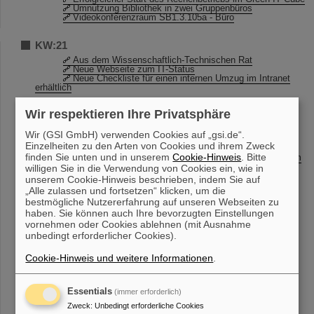
Umnutzung Bibliothek in zwei Gruppenbüros
Videokonferenzraum SB1.3.105a - Büro
KW:21
Aus dem Wissenschaftlich-Technischen Rat
Neue Webseite zum IT-Status
Neue Checkliste für einen internen Umzug im Intranet
erhältlich
Wir respektieren Ihre Privatsphäre
KW:20
GREWIS in der Presse und TV
Wir (GSI GmbH) verwenden Cookies auf „gsi.de“.
Betriebsende für Debian 6.x
Einzelheiten zu den Arten von Cookies und ihrem Zweck
CRYRING@ESR Teilchenzähler-Workshop
finden Sie unten und in unserem
Cookie-Hinweis
. Bitte
Anpassungen im Einkauf durch die Vergaberechtsreform
2016
willigen Sie in die Verwendung von Cookies ein, wie in
Richtlinie für Bestellanforderer
unserem Cookie-Hinweis beschrieben, indem Sie auf
Einladung zur Roadshow am Donnerstag, 19.05.2016
„Alle zulassen und fortsetzen“ klicken, um die
Prüfpflichtige Arbeitsmittel
bestmögliche Nutzererfahrung auf unseren Webseiten zu
haben. Sie können auch Ihre bevorzugten Einstellungen
KW:19
vornehmen oder Cookies ablehnen (mit Ausnahme
unbedingt erforderlicher Cookies).
Entwicklung hochpräziser Kernuhr rückt näher
Prüfpflichtige Arbeitsmittel
Cookie-Hinweis und weitere Informationen
.
KW:18
„Ich will Astrophysik studieren!“ – GSI und FAIR
Essentials
(immer erforderlich)
begeistern beim Girls’Day
Zweck
:
Unbedingt erforderliche Cookies
Waldparkplatz