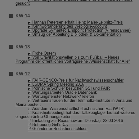
gesucht
KW:14
Hannah Petersen erhält Heinz Maier-Leibnitz-Preis
Kennwortänderung des Weblogin-Account
Upgrade Symantec Endpoint Protection (Virenscanner)
Umzug der Abteilung Bibliothek & Dokumentation
KW:13
Frohe Ostern
Von Gravitationswellen bis zum Fußball – Neues
Programm der öffentlichen Vortragsreihe „Wissenschaft für Alle“
KW:12
FAIR-GENCO-Preis für Nachwuchswissenschaftler
LSDMA Spring Meeting 2016
Polnische Schüler besuchen GSI und FAIR
Wartungsarbeiten Oracle Datenbank
Wartungsfenster Netzwerk/Telefon
Vertrauensfrauen für die Helmholtz-Institute in Jena und
Mainz bestellt
Aus dem Wissenschaftlich-Technischen Rat (WTR)
Krankheitsbedingt hat das Halbzeuglager bis auf weiteres
eingeschränkte Öffnungszeiten
Einladung zur Roadshow am Dienstag, 22.03.2016
Betreuung Girl´sDay
Geänderter Redaktionsschluss