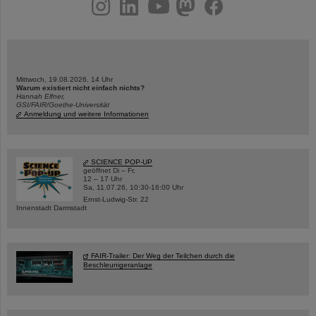
instagram
linkedin
youtube
helmholtz.social
facebook
Mittwoch, 19.08.2026, 14 Uhr
Warum existiert nicht einfach nichts?
Hannah Elfner,
GSI/FAIR/Goethe-Universität
Anmeldung und weitere Informationen
SCIENCE POP-UP
geöffnet Di – Fr,
12 – 17 Uhr
Sa, 11.07.26, 10:30-16:00 Uhr
Ernst-Ludwig-Str. 22
Innenstadt Darmstadt
FAIR-Trailer: Der Weg der Teilchen durch die
Beschleunigeranlage