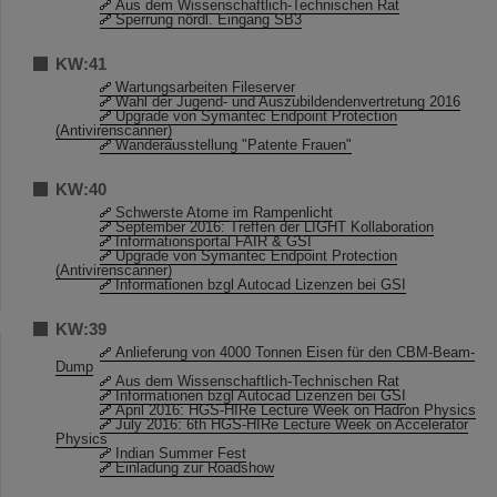
Aus dem Wissenschaftlich-Technischen Rat
Sperrung nördl. Eingang SB3
KW:41
Wartungsarbeiten Fileserver
Wahl der Jugend- und Auszubildendenvertretung 2016
Upgrade von Symantec Endpoint Protection
(Antivirenscanner)
Wanderausstellung "Patente Frauen"
KW:40
Schwerste Atome im Rampenlicht
September 2016: Treffen der LIGHT Kollaboration
Informationsportal FAIR & GSI
Upgrade von Symantec Endpoint Protection
(Antivirenscanner)
Informationen bzgl Autocad Lizenzen bei GSI
KW:39
Anlieferung von 4000 Tonnen Eisen für den CBM-Beam-
Dump
Aus dem Wissenschaftlich-Technischen Rat
Informationen bzgl Autocad Lizenzen bei GSI
April 2016: HGS-HIRe Lecture Week on Hadron Physics
July 2016: 6th HGS-HIRe Lecture Week on Accelerator
Physics
Indian Summer Fest
Einladung zur Roadshow