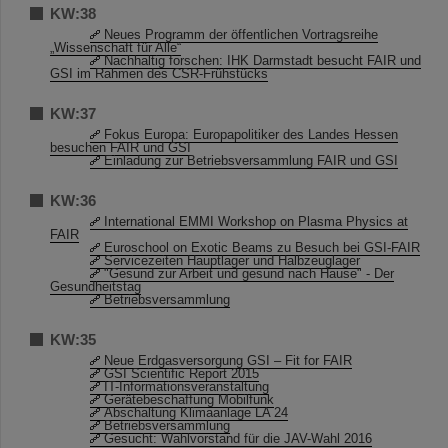
KW:38
Neues Programm der öffentlichen Vortragsreihe
„Wissenschaft für Alle“
Nachhaltig forschen: IHK Darmstadt besucht FAIR und
GSI im Rahmen des CSR-Frühstücks
KW:37
Fokus Europa: Europapolitiker des Landes Hessen
besuchen FAIR und GSI
Einladung zur Betriebsversammlung FAIR und GSI
KW:36
International EMMI Workshop on Plasma Physics at
FAIR
Euroschool on Exotic Beams zu Besuch bei GSI-FAIR
Servicezeiten Hauptlager und Halbzeuglager
"Gesund zur Arbeit und gesund nach Hause" - Der
Gesundheitstag
Betriebsversammlung
KW:35
Neue Erdgasversorgung GSI – Fit for FAIR
GSI Scientific Report 2015
IT-Informationsveranstaltung
Gerätebeschaffung Mobilfunk
Abschaltung Klimaanlage LA 24
Betriebsversammlung
Gesucht: Wahlvorstand für die JAV-Wahl 2016