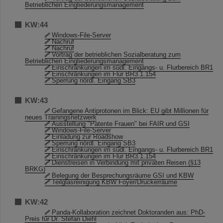
Betrieblichen Eingliederungsmanagement
KW:44
Windows-File-Server
Nachruf
Nachruf
Vortrag der betrieblichen Sozialberatung zum
Betrieblichen Eingliederungsmanagement
Einschränkungen im südl. Eingangs- u. Flurbereich BR1
Einschränkungen im Flur BR3.1.154
Sperrung nördl. Eingang SB3
KW:43
Gefangene Antiprotonen im Blick: EU gibt Millionen für
neues Trainingsnetzwerk
Ausstellung "Patente Frauen" bei FAIR und GSI
Windows-File-Server
Einladung zur Roadshow
Sperrung nördl. Eingang SB3
Einschränkungen im südl. Eingangs- u. Flurbereich BR1
Einschränkungen im Flur BR3.1.154
Dienstreisen in Verbindung mit privaten Reisen (§13
BRKG)
Belegung der Besprechungsräume GSI und KBW
Teilglasreinigung KBW Foyer/Druckerräume
KW:42
Panda-Kollaboration zeichnet Doktoranden aus: PhD-
Preis für Dr. Stefan Diehl