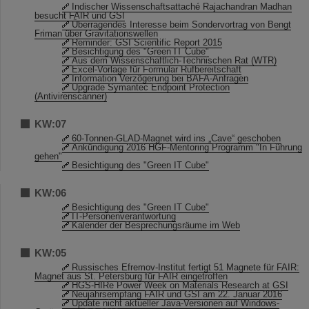
Indischer Wissenschaftsattaché Rajachandran Madhan
besucht FAIR und GSI
Überragendes Interesse beim Sondervortrag von Bengt
Friman über Gravitationswellen
Reminder: GSI Scientific Report 2015
Besichtigung des "Green IT Cube"
Aus dem Wissenschaftlich-Technischen Rat (WTR)
Excel-Vorlage für Formular Rufbereitschaft
Information Verzögerung bei BAFA-Anfragen
Upgrade Symantec Endpoint Protection
(Antivirenscanner)
KW:07
60-Tonnen-GLAD-Magnet wird ins „Cave“ geschoben
Ankündigung 2016 HGF-Mentoring Programm "In Führung
gehen"
Besichtigung des "Green IT Cube"
KW:06
Besichtigung des "Green IT Cube"
IT-Personenverantwortung
Kalender der Besprechungsräume im Web
KW:05
Russisches Efremov-Institut fertigt 51 Magnete für FAIR:
Magnet aus St. Petersburg für FAIR eingetroffen
HGS-HIRe Power Week on Materials Research at GSI
Neujahrsempfang FAIR und GSI am 22. Januar 2016
Update nicht aktueller Java-Versionen auf Windows-