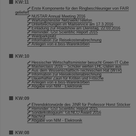
KW:11
Erste Komponente für den Ringbeschleuniger von FAIR
geliefert
NUSTAR Annual Meeting 2016
Wartungsfenster Netzwerk/Telefon
Unterbrechungen im Mailservice am 17.3.2016
Einladung zur Roadshow am Dienstag, 22.03.2016
Reminder: GSI Scientific Report 2015
Waldparkplatz
Information zur Reisekostenabrechnung
Anlegen von e.biss-Warenkörben
KW:10
Hessischer Wirtschaftsminister besucht Green IT Cube
Masterclass 2016 – Schüler werten LHC-Daten aus
Aus dem Wissenschaftlich-Technischen Rat (WTR)
Information zur Reisekostenabrechnung
Dauerhafter Zaun für Kröten und Frösche
Anlegen von e.biss-Warenkörben
Abgabe von NIM - Elektronik
KW:09
Ehrendoktorwürde des JINR für Professor Horst Stöcker
Reminder: GSI Scientific Report 2015
Sonderkolloquium: GENCO Award 2016
Nachruf
Abgabe von NIM - Elektronik
KW:08