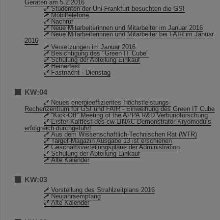
Geräten am 5.2.2016
Studenten der Uni-Frankfurt besuchten die GSI
Mobiltelefone
Nachruf
Neue Mitarbeiterinnen und Mitarbeiter im Januar 2016
Neue Mitarbeiterinnen und Mitarbeiter bei FAIR im Januar
2016
Versetzungen im Januar 2016
Besichtigung des "Green IT Cube"
Schulung der Abteilung Einkauf
Heinerfest
Fastnacht - Dienstag
KW:04
Neues energieeffizientes Höchstleistungs-
Rechenzentrum für GSI und FAIR - Einweihung des Green IT Cube
“Kick-Off” Meeting of the APPA R&D Verbundforschung
Erster Kalttest des cw-LINAC-Demonstrator-Kryomoduls
erfolgreich durchgeführt
Aus dem Wissenschaftlich-Technischen Rat (WTR)
Target-Magazin Ausgabe 13 ist erschienen
Geschäftsverteilungspläne der Administration
Schulung der Abteilung Einkauf
Alte Kalender
KW:03
Vorstellung des Strahlzeitplans 2016
Neujahrsempfang
Alte Kalender