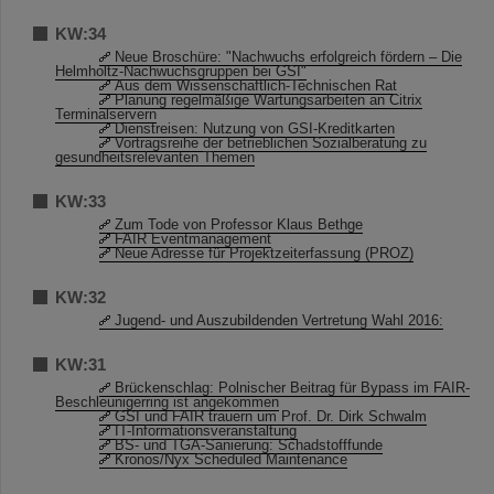
KW:34
Neue Broschüre: "Nachwuchs erfolgreich fördern – Die
Helmholtz-Nachwuchsgruppen bei GSI"
Aus dem Wissenschaftlich-Technischen Rat
Planung regelmäßige Wartungsarbeiten an Citrix
Terminalservern
Dienstreisen: Nutzung von GSI-Kreditkarten
Vortragsreihe der betrieblichen Sozialberatung zu
gesundheitsrelevanten Themen
KW:33
Zum Tode von Professor Klaus Bethge
FAIR Eventmanagement
Neue Adresse für Projektzeiterfassung (PROZ)
KW:32
Jugend- und Auszubildenden Vertretung Wahl 2016:
KW:31
Brückenschlag: Polnischer Beitrag für Bypass im FAIR-
Beschleunigerring ist angekommen
GSI und FAIR trauern um Prof. Dr. Dirk Schwalm
IT-Informationsveranstaltung
BS- und TGA-Sanierung: Schadstofffunde
Kronos/Nyx Scheduled Maintenance