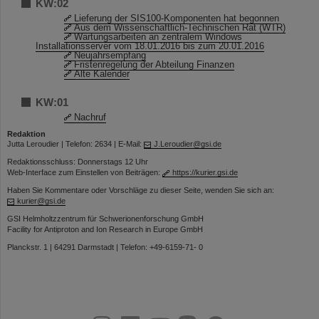
KW:02
Lieferung der SIS100-Komponenten hat begonnen
Aus dem Wissenschaftlich-Technischen Rat (WTR)
Wartungsarbeiten an zentralem Windows
Installationsserver vom 18.01.2016 bis zum 20.01.2016
Neujahrsempfang
Fristenregelung der Abteilung Finanzen
Alte Kalender
KW:01
Nachruf
Redaktion
Jutta Leroudier | Telefon: 2634 | E-Mail:
J.Leroudier@gsi.de
Redaktionsschluss: Donnerstags 12 Uhr
Web-Interface zum Einstellen von Beiträgen:
https://kurier.gsi.de
Haben Sie Kommentare oder Vorschläge zu dieser Seite, wenden Sie sich an:
kurier@gsi.de
GSI Helmholtzzentrum für Schwerionenforschung GmbH
Facility for Antiproton and Ion Research in Europe GmbH
Planckstr. 1 | 64291 Darmstadt | Telefon: +49-6159-71- 0