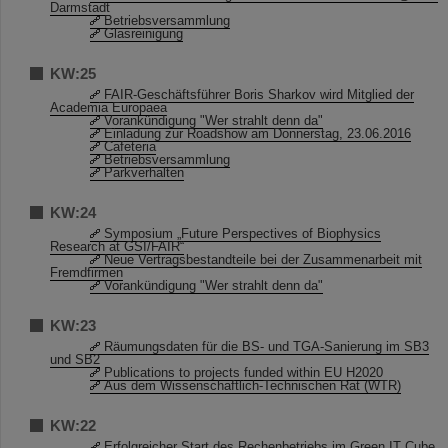
Darmstadt
Betriebsversammlung
Glasreinigung
KW:25
FAIR-Geschäftsführer Boris Sharkov wird Mitglied der
Academia Europaea
Vorankündigung "Wer strahlt denn da"
Einladung zur Roadshow am Donnerstag, 23.06.2016
Cafeteria
Betriebsversammlung
Parkverhalten
KW:24
Symposium „Future Perspectives of Biophysics
Research at GSI/FAIR“
Neue Vertragsbestandteile bei der Zusammenarbeit mit
Fremdfirmen
Vorankündigung "Wer strahlt denn da"
KW:23
Räumungsdaten für die BS- und TGA-Sanierung im SB3
und SB2
Publications to projects funded within EU H2020
Aus dem Wissenschaftlich-Technischen Rat (WTR)
KW:22
Erfolgreicher Start des Rechenbetriebs im Green IT Cube