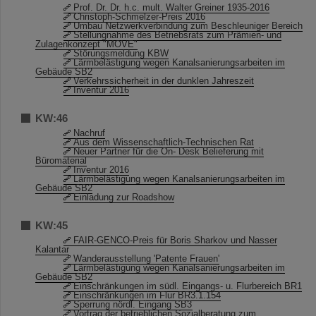
Prof. Dr. Dr. h.c. mult. Walter Greiner 1935-2016
Christoph-Schmelzer-Preis 2016
Umbau Netzwerkverbindung zum Beschleuniger Bereich
Stellungnahme des Betriebsrats zum Prämien- und
Zulagenkonzept "MOVE"
Störungsmeldung KBW
Lärmbelästigung wegen Kanalsanierungsarbeiten im
Gebäude SB2
Verkehrssicherheit in der dunklen Jahreszeit
Inventur 2016
KW:46
Nachruf
Aus dem Wissenschaftlich-Technischen Rat
Neuer Partner für die On- Desk Belieferung mit
Büromaterial
Inventur 2016
Lärmbelästigung wegen Kanalsanierungsarbeiten im
Gebäude SB2
Einladung zur Roadshow
KW:45
FAIR-GENCO-Preis für Boris Sharkov und Nasser
Kalantar
Wanderausstellung 'Patente Frauen'
Lärmbelästigung wegen Kanalsanierungsarbeiten im
Gebäude SB2
Einschränkungen im südl. Eingangs- u. Flurbereich BR1
Einschränkungen im Flur BR3.1.154
Sperrung nördl. Eingang SB3
Vortrag der betrieblichen Sozialberatung zum