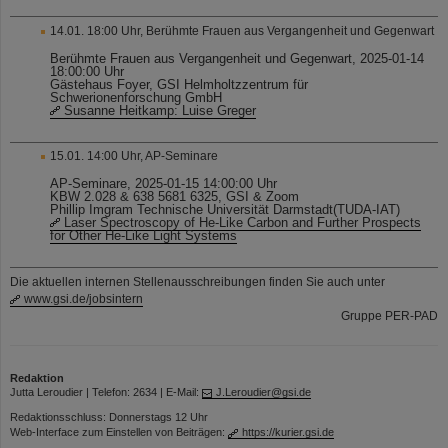
14.01. 18:00 Uhr, Berühmte Frauen aus Vergangenheit und Gegenwart
Berühmte Frauen aus Vergangenheit und Gegenwart, 2025-01-14
18:00:00 Uhr
Gästehaus Foyer, GSI Helmholtzzentrum für
Schwerionenforschung GmbH
Susanne Heitkamp: Luise Greger
15.01. 14:00 Uhr, AP-Seminare
AP-Seminare, 2025-01-15 14:00:00 Uhr
KBW 2.028 & 638 5681 6325, GSI & Zoom
Phillip Imgram Technische Universität Darmstadt(TUDA-IAT)
Laser Spectroscopy of He-Like Carbon and Further Prospects
for Other He-Like Light Systems
Die aktuellen internen Stellenausschreibungen finden Sie auch unter
www.gsi.de/jobsintern
Gruppe PER-PAD
Redaktion
Jutta Leroudier | Telefon: 2634 | E-Mail:
J.Leroudier@gsi.de
Redaktionsschluss: Donnerstags 12 Uhr
Web-Interface zum Einstellen von Beiträgen:
https://kurier.gsi.de