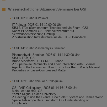
Wissenschaftliche Sitzungen/Seminare bei GSI
14.01. 10:00 Uhr, IT-Palaver
IT-Palaver, 2025-01-14 10:00:00 Uhr
SB3.3.170a (Seminarraum Theorie) and via Zoom, GSI
Karim El Aammari GSI Helmholtzzentrum für
Schwerionenforschung GmbH(GSI)
Virtualization Infrastructure inside CIT - OpenStack
14.01. 14:30 Uhr, Plasmaphysik Seminar
Plasmaphysik Seminar, 2025-01-14 14:30:00 Uhr
SB3 3.170a, GSI
Bruno Albertazzi LULI-CNRS, France
Supernovae Remnants and Their Interaction with External
Agents in the Laboratory: How It Structure the ISM udy Material
Properties of Laser-Compressed Matter
14.01. 16:15 Uhr, GSI-FAIR Colloquium
GSI-FAIR Colloquium, 2025-01-14 16:15:00 Uhr
Main Lecture Hall, GSI
Yamila Miguel Leiden University
Peering Inside the Giants: How Solar System and James Webb
Space Telescope Data Transform Our Understanding of
Exoplanets