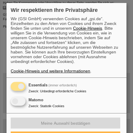
Haben Sie Kommentare oder Vorschläge zu dieser Seite, wenden Sie sich an:
kurier@gsi.de
Wir respektieren Ihre Privatsphäre
GSI Helmholtzzentrum für Schwerionenforschung GmbH
Wir (GSI GmbH) verwenden Cookies auf „gsi.de“.
Facility for Antiproton and Ion Research in Europe GmbH
Einzelheiten zu den Arten von Cookies und ihrem Zweck
Planckstr. 1 | 64291 Darmstadt | Telefon: +49-6159-71- 0
finden Sie unten und in unserem
Cookie-Hinweis
. Bitte
willigen Sie in die Verwendung von Cookies ein, wie in
unserem Cookie-Hinweis beschrieben, indem Sie auf
„Alle zulassen und fortsetzen“ klicken, um die
bestmögliche Nutzererfahrung auf unseren Webseiten zu
haben. Sie können auch Ihre bevorzugten Einstellungen
vornehmen oder Cookies ablehnen (mit Ausnahme
instagram
linkedin
youtube
helmholtz.social
facebook
unbedingt erforderlicher Cookies).
Cookie-Hinweis und weitere Informationen
.
Essentials
(immer erforderlich)
Mittwoch, 19.08.2026, 14 Uhr
Zweck
:
Unbedingt erforderliche Cookies
Warum existiert nicht einfach nichts?
Hannah Elfner,
Matomo
GSI/FAIR/Goethe-Universität
Anmeldung und weitere Informationen
Zweck
:
Statistik-Cookies
Meine Auswahl bestätigen
SCIENCE POP-UP
geöffnet Di – Fr,
12 – 17 Uhr