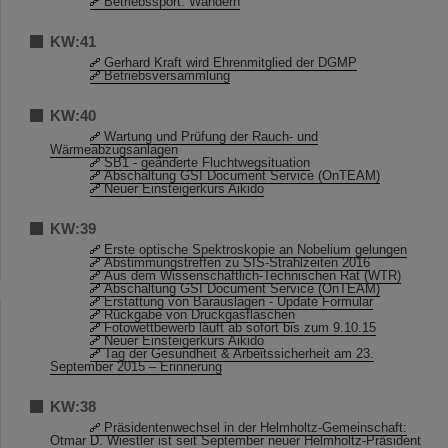
Betriebssport: Wandern
KW:41
Gerhard Kraft wird Ehrenmitglied der DGMP
Betriebsversammlung
KW:40
Wartung und Prüfung der Rauch- und
Wärmeabzugsanlagen
SB1 - geänderte Fluchtwegsituation
Abschaltung GSI Document Service (OnTEAM)
Neuer Einsteigerkurs Aikido
KW:39
Erste optische Spektroskopie an Nobelium gelungen
Abstimmungstreffen zu SIS-Strahlzeiten 2016
Aus dem Wissenschaftlich-Technischen Rat (WTR)
Abschaltung GSI Document Service (OnTEAM)
Erstattung von Barauslagen - Update Formular
Rückgabe von Druckgasflaschen
Fotowettbewerb läuft ab sofort bis zum 9.10.15
Neuer Einsteigerkurs Aikido
Tag der Gesundheit & Arbeitssicherheit am 23.
September 2015 – Erinnerung
KW:38
Präsidentenwechsel in der Helmholtz-Gemeinschaft:
Otmar D. Wiestler ist seit September neuer Helmholtz-Präsident