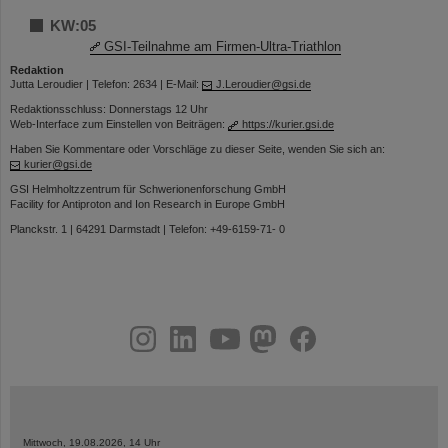
KW:05
GSI-Teilnahme am Firmen-Ultra-Triathlon
Redaktion
Jutta Leroudier | Telefon: 2634 | E-Mail:
J.Leroudier@gsi.de
Redaktionsschluss: Donnerstags 12 Uhr
Web-Interface zum Einstellen von Beiträgen:
https://kurier.gsi.de
Haben Sie Kommentare oder Vorschläge zu dieser Seite, wenden Sie sich an:
kurier@gsi.de
GSI Helmholtzzentrum für Schwerionenforschung GmbH
Facility for Antiproton and Ion Research in Europe GmbH
Planckstr. 1 | 64291 Darmstadt | Telefon: +49-6159-71- 0
instagram
linkedin
youtube
helmholtz.social
facebook
Mittwoch, 19.08.2026, 14 Uhr