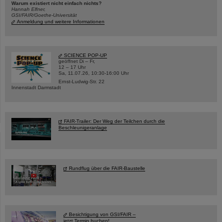
Warum existiert nicht einfach nichts?
Hannah Elfner,
GSI/FAIR/Goethe-Universität
Anmeldung und weitere Informationen
SCIENCE POP-UP
geöffnet Di – Fr,
12 – 17 Uhr
Sa, 11.07.26, 10:30-16:00 Uhr
Ernst-Ludwig-Str. 22
Innenstadt Darmstadt
FAIR-Trailer: Der Weg der Teilchen durch die
Beschleunigeranlage
Rundflug über die FAIR-Baustelle
Besichtigung von GSI/FAIR –
jetzt Termin buchen!