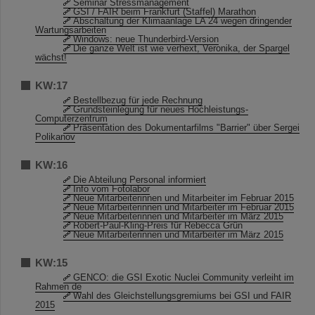
Seminar Stressmanagement
GSI / FAIR beim Frankfurt (Staffel) Marathon
Abschaltung der Klimaanlage LA 24 wegen dringender
Wartungsarbeiten
Windows: neue Thunderbird-Version
Die ganze Welt ist wie verhext, Veronika, der Spargel
wächst!
KW:17
Bestellbezug für jede Rechnung
Grundsteinlegung für neues Hochleistungs-
Computerzentrum
Präsentation des Dokumentarfilms "Barrier" über Sergei
Polikanov
KW:16
Die Abteilung Personal informiert
Info vom Fotolabor
Neue Mitarbeiterinnen und Mitarbeiter im Februar 2015
Neue Mitarbeiterinnen und Mitarbeiter im Februar 2015
Neue Mitarbeiterinnen und Mitarbeiter im März 2015
Robert-Paul-Kling-Preis für Rebecca Grün
Neue Mitarbeiterinnen und Mitarbeiter im März 2015
KW:15
GENCO: die GSI Exotic Nuclei Community verleiht im
Rahmen de
Wahl des Gleichstellungsgremiums bei GSI und FAIR
2015