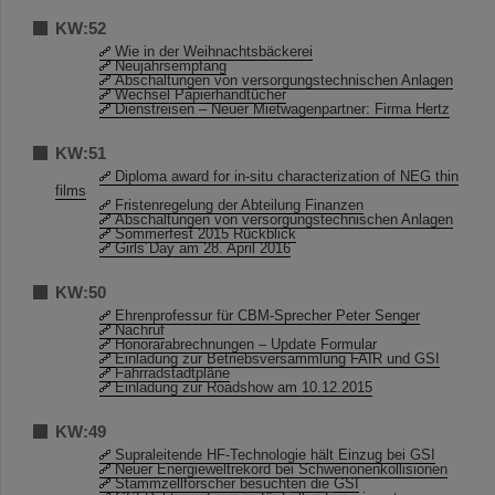
KW:52
Wie in der Weihnachtsbäckerei
Neujahrsempfang
Abschaltungen von versorgungstechnischen Anlagen
Wechsel Papierhandtücher
Dienstreisen – Neuer Mietwagenpartner: Firma Hertz
KW:51
Diploma award for in-situ characterization of NEG thin
films
Fristenregelung der Abteilung Finanzen
Abschaltungen von versorgungstechnischen Anlagen
Sommerfest 2015 Rückblick
Girls´Day am 28. April 2016
KW:50
Ehrenprofessur für CBM-Sprecher Peter Senger
Nachruf
Honorarabrechnungen – Update Formular
Einladung zur Betriebsversammlung FAIR und GSI
Fahrradstadtpläne
Einladung zur Roadshow am 10.12.2015
KW:49
Supraleitende HF-Technologie hält Einzug bei GSI
Neuer Energieweltrekord bei Schwerionenkollisionen
Stammzellforscher besuchten die GSI