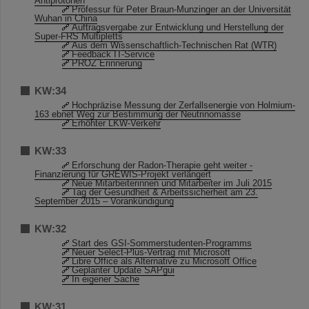
Antiprotonen
Professur für Peter Braun-Munzinger an der Universität
Wuhan in China
Auftragsvergabe zur Entwicklung und Herstellung der
Super-FRS Multipletts
Aus dem Wissenschaftlich-Technischen Rat (WTR)
Feedback IT-Service
PROZ Erinnerung
KW:34
Hochpräzise Messung der Zerfallsenergie von Holmium-
163 ebnet Weg zur Bestimmung der Neutrinomasse
Erhöhter LKW-Verkehr
KW:33
Erforschung der Radon-Therapie geht weiter -
Finanzierung für GREWIS-Projekt verlängert
Neue Mitarbeiterinnen und Mitarbeiter im Juli 2015
Tag der Gesundheit & Arbeitssicherheit am 23.
September 2015 – Vorankündigung
KW:32
Start des GSI-Sommerstudenten-Programms
Neuer Select-Plus-Vertrag mit Microsoft
Libre Office als Alternative zu Microsoft Office
Geplanter Update SAPgui
In eigener Sache
KW:31