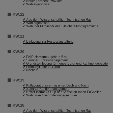
Neuer Festnetz-Provider
Wahlergebnisse
KW:22
Aus dem Wissenschaftlich-Technischen Rat
Wahlergebnisse
Wahl der Mitglieder des Gleichstellungsgremiums
KW:21
Einladung zur Festveranstaltung
KW:20
FAIR-Herzstück geht in Bau
Seminar Stressmanagement
Grundsteinlegung für neues Büro- und Kantinengebäude
Fremdzylinder in Türen
Nachruf
KW:19
Kollaborationsvertrag unter Dach und Fach
Seminar Konfliktmanagement
Erster Barracks Cup der Schnellen Ionen Fußballer
Wahl zum Gleichstellungsgremium
KW:18
Aus dem Wissenschaftlich-Technischen Rat