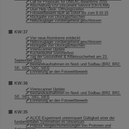
Call for Proposals for UNILAC-Beamtime 2016
Abschaltung GSI Document Service (OnTEAM)
User Help Desk: Öffnungszeiten
Fotowettbewerb läuft ab sofort bis zum 9.10.15
Rückgabe von Druckgasflaschen
Halbzeuglager vorübergehend geschlossen
KW:37
Vier neue Atomkerne entdeckt
Halbzeuglager vorübergehend geschlossen
Rückgabe von Druckgasflaschen
Virenscanner Update
Kuchenbuffet Sommerfest
Tag der Gesundheit & Arbeitssicherheit am 23.
September 2015
Bestandsaufnahmen im Nord- und Südbau (BR2, BR2,
SE, SB1, SB2, SB3)
Erinnerung an den Fotowettbewerb
KW:36
Virenscanner Update
Bestandsaufnahmen im Nord- und Südbau (BR2, BR2,
SE, SB1, SB2, SB3)
Erinnerung an den Fotowettbewerb
KW:35
ALICE-Experiment untermauert Gültigkeit einer der
fundamentalen Symmetrien im Universum
Präzise Vergleichsmessungen von Protonen und