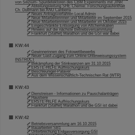
von Silizium- Spurdetektoren des CBM Experiments mit JINR
Abteilungsleitung SHE Chemie: Forschungsaufenthalt
Ch. Düllmann bei ANU Canberra
Neues Antragsverfahren Local Admin
Neue Mitarbeiterinnen und Mitarbeiter im September 2015
Neue Mitarbeiterinnen und Mitarbeiter im Oktober 2015
Eingeschränkte Entsorgung von Altchemikalien
Hinweis auf die nächste Betriebsversammlung
Frankfurt (Staffel) Marathon und die GSI war dabei
KW:44
Gewinnerinnen des Fotowettbewerbs
Neuer Gast-Zugang zum Online-Unterweisungssystem
INSTRUCT
Bekämpfung der Stinkwanzen am 31.10.2015
ERSTE-HILFE Auffrischungskurs
Beschleuniger-Palaver
Aus dem Wissenschaftlich-Technischen Rat (WTR)
KW:43
Dienstreisen - Informationen zu Pauschalanträgen
Haustiere
ERSTE-HILFE Auffrischungskurs
Frankfurt (Staffel) Marathon und die GSI ist dabei
KW:42
Betriebsversammlung am 16.10.2015
Bauarbeiten SB1
Unterbrechung Erdgasversorgung GSI