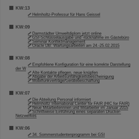
KW:13
Helmholtz-Professur für Hans Geissel
KW:09
Darmstädter Umweltdiplom jetzt online
GSI-Schlüsselausgabe und -rücknahme im Gästebüro
Seminar Konfliktmanagement
Oracle DB: Wartungsarbeiten am 24.-25.02.2015
KW:08
Empfohlene Konfiguration für eine korrekte Darstellung
der W
Alte Kontakte pflegen, neue knüpfen
Abgabe der Arbeitsunfähigkeitsbescheinigung
Mobilfunkverträge/Gerätebeschaffung
KW:07
Die Abteilung Personal informiert
Helmholtz International Center for FAIR (HIC for FAIR)
Neue Mitarbeiterinnen und Mitarbeiter im Januar 2015
Schrittweise Einführung eines separaten Drucker-
Netzwerkes
KW:06
34. Sommerstudentenprogramm bei GSI