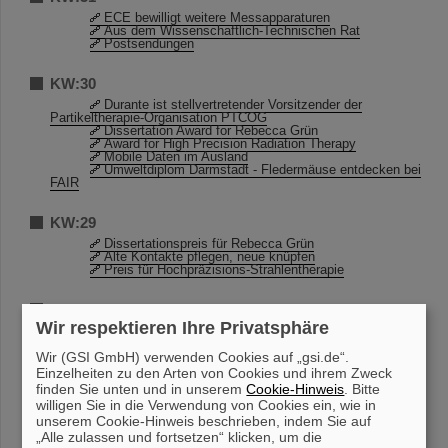
ECE bewilligt weitere Messapparaturen
Aus dem Wissenschaftlich-Technischen Rat
Postsendungen
KW:30
Durante ist stellvertretender Vorsitzender der
Partikeltherapie-Organisation PTCOG
Dissertation Award for Rebecca Grün
Award for High Precision Radiation Therapy
Mobile Daten im Ausland
Umweltdiplom Darmstadt - Fledermäuse entdecken bei
FAIR
KW:29
Dissertationspreis für Rebecca Grün
Alte Kontakte pflegen, neue knüpfen
Preis für Hochpräzisions-Strahlentherapie
KW:28
Wir respektieren Ihre Privatsphäre
Auffrischung der Kenntnisse für Kranführer
Wer strahlt denn da?
Wir (GSI GmbH) verwenden Cookies auf „gsi.de“.
Wiederbelebung des GSI/FAIR-Festkomitees
Es sind noch Plätze frei für den Triathlon “10 Freunde”
Einzelheiten zu den Arten von Cookies und ihrem Zweck
ALICE collaboration week bei GSI
finden Sie unten und in unserem
Cookie-Hinweis
. Bitte
Abteilung BAU macht Begehungen zur
willigen Sie in die Verwendung von Cookies ein, wie in
Raumdatenaufnahme
unserem Cookie-Hinweis beschrieben, indem Sie auf
„Alle zulassen und fortsetzen“ klicken, um die