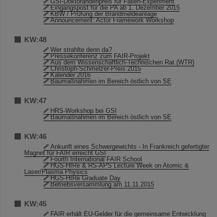
GSI-Doktorandenpreis für Fallen-Experiment
Eingangspost für die PA ab 1. Dezember 2015
KBW / Prüfung der Brandmeldeanlage
Announcement: Actor Framework Workshop
KW:48
Wer strahlte denn da?
Pressekonferenz zum FAIR-Projekt
Aus dem Wissenschaftlich-Technischen Rat (WTR)
Christoph-Schmelzer-Preis 2015
Kalender 2016
Baumaßnahmen im Bereich östlich von SE
KW:47
HRS-Workshop bei GSI
Baumaßnahmen im Bereich östlich von SE
KW:46
Ankunft eines Schwergewichts - In Frankreich gefertigter
Magnet für FAIR erreicht GSI
Fourth International FAIR School
HGS-HIRe & RS-APS Lecture Week on Atomic &
Laser/Plasma Physics
HGS-HIRe Graduate Day
Betriebsversammlung am 11.11.2015
KW:45
FAIR erhält EU-Gelder für die gemeinsame Entwicklung