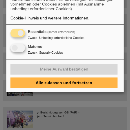
vornehmen oder Cookies ablehnen (mit Ausnahme
unbedingt erforderlicher Cookies).
Cookie-Hinweis und weitere Informationen
.
SCIENCE POP-UP
geöffnet Di – Fr,
12 – 17 Uhr
Sa, 11.07.26, 10:30-16:00 Uhr
Essentials
(immer erforderlich)
Ernst-Ludwig-Str. 22
Zweck
:
Unbedingt erforderliche Cookies
Innenstadt Darmstadt
Matomo
Zweck
:
Statistik-Cookies
FAIR-Trailer: Der Weg der Teilchen durch die
Beschleunigeranlage
Meine Auswahl bestätigen
Alle zulassen und fortsetzen
Rundflug über die FAIR-Baustelle
Besichtigung von GSI/FAIR –
jetzt Termin buchen!