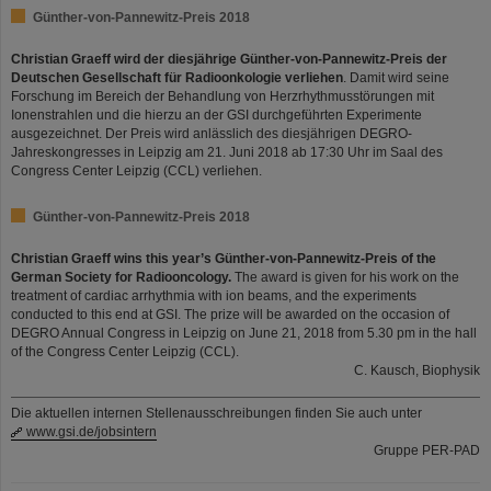
Günther-von-Pannewitz-Preis 2018
Christian Graeff wird der diesjährige Günther-von-Pannewitz-Preis der
Deutschen Gesellschaft für Radioonkologie verliehen
. Damit wird seine
Forschung im Bereich der Behandlung von Herzrhythmusstörungen mit
Ionenstrahlen und die hierzu an der GSI durchgeführten Experimente
ausgezeichnet. Der Preis wird anlässlich des diesjährigen DEGRO-
Jahreskongresses in Leipzig am 21. Juni 2018 ab 17:30 Uhr im Saal des
Congress Center Leipzig (CCL) verliehen.
Günther-von-Pannewitz-Preis 2018
Christian Graeff wins this year’s Günther-von-Pannewitz-Preis of the
German Society for Radiooncology.
The award is given for his work on the
treatment of cardiac arrhythmia with ion beams, and the experiments
conducted to this end at GSI. The prize will be awarded on the occasion of
DEGRO Annual Congress in Leipzig on June 21, 2018 from 5.30 pm in the hall
of the Congress Center Leipzig (CCL).
C. Kausch, Biophysik
Die aktuellen internen Stellenausschreibungen finden Sie auch unter
www.gsi.de/jobsintern
Gruppe PER-PAD