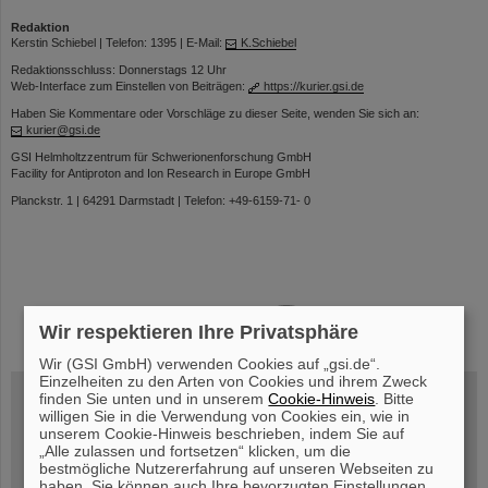
Redaktion
Kerstin Schiebel | Telefon: 1395 | E-Mail:
K.Schiebel
Redaktionsschluss: Donnerstags 12 Uhr
Web-Interface zum Einstellen von Beiträgen:
https://kurier.gsi.de
Haben Sie Kommentare oder Vorschläge zu dieser Seite, wenden Sie sich an:
kurier@gsi.de
GSI Helmholtzzentrum für Schwerionenforschung GmbH
Facility for Antiproton and Ion Research in Europe GmbH
Planckstr. 1 | 64291 Darmstadt | Telefon: +49-6159-71- 0
instagram
linkedin
youtube
helmholtz.social
facebook
Wir respektieren Ihre Privatsphäre
Wir (GSI GmbH) verwenden Cookies auf „gsi.de“.
Einzelheiten zu den Arten von Cookies und ihrem Zweck
finden Sie unten und in unserem
Cookie-Hinweis
. Bitte
willigen Sie in die Verwendung von Cookies ein, wie in
unserem Cookie-Hinweis beschrieben, indem Sie auf
Mittwoch, 19.08.2026, 14 Uhr
Warum existiert nicht einfach nichts?
„Alle zulassen und fortsetzen“ klicken, um die
Hannah Elfner,
bestmögliche Nutzererfahrung auf unseren Webseiten zu
GSI/FAIR/Goethe-Universität
haben. Sie können auch Ihre bevorzugten Einstellungen
Anmeldung und weitere Informationen