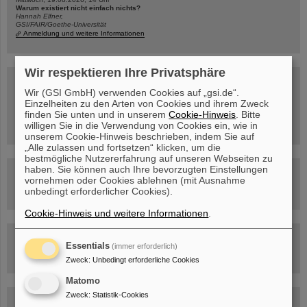
Warum existiert nicht einfach nichts?
Hannah Elfner,
GSI/FAIR/Goethe-Universität
Anmeldung und weitere Informationen
Wir respektieren Ihre Privatsphäre
SCIENCE POP-UP
geöffnet Di – Fr,
Wir (GSI GmbH) verwenden Cookies auf „gsi.de“.
12 – 17 Uhr
Einzelheiten zu den Arten von Cookies und ihrem Zweck
Sa, 11.07.26, 10:30-16:00 Uhr
finden Sie unten und in unserem
Cookie-Hinweis
. Bitte
Ernst-Ludwig-Str. 22
willigen Sie in die Verwendung von Cookies ein, wie in
Innenstadt Darmstadt
unserem Cookie-Hinweis beschrieben, indem Sie auf
„Alle zulassen und fortsetzen“ klicken, um die
bestmögliche Nutzererfahrung auf unseren Webseiten zu
haben. Sie können auch Ihre bevorzugten Einstellungen
FAIR-Trailer: Der Weg der Teilchen durch die
vornehmen oder Cookies ablehnen (mit Ausnahme
Beschleunigeranlage
unbedingt erforderlicher Cookies).
Cookie-Hinweis und weitere Informationen
.
Rundflug über die FAIR-Baustelle
Essentials
(immer erforderlich)
Zweck
:
Unbedingt erforderliche Cookies
Matomo
Zweck
:
Statistik-Cookies
Besichtigung von GSI/FAIR –