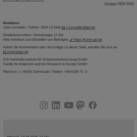
Gruppe PER-PAD
Redaktion
Jutta Leroudier | Telefon: 2634 | E-Mail:
J.Leroudier@gsi.de
Redaktionsschluss: Donnerstags 12 Uhr
Web-Interface zum Einstellen von Beiträgen:
https://kurier.gsi.de
Haben Sie Kommentare oder Vorschläge zu dieser Seite, wenden Sie sich an:
kurier@gsi.de
GSI Helmholtzzentrum für Schwerionenforschung GmbH
Facility for Antiproton and Ion Research in Europe GmbH
Planckstr. 1 | 64291 Darmstadt | Telefon: +49-6159-71- 0
instagram
linkedin
youtube
helmholtz.social
facebook
Mittwoch, 19.08.2026, 14 Uhr