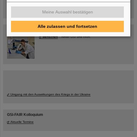
jetzt Termin buchen!
Meine Auswahl bestätigen
Alle zulassen und fortsetzen
Blog Beam On
Menschen
...hinter GSI und FAIR.
Umgang mit den Auswirkungen des Kriegs in der Ukraine
GSI-FAIR Kolloquium
Aktuelle Termine