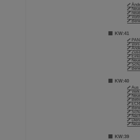
Ände
Neue
neu
Vort
Bene
KW:41
PAND
Vors
Ände
Zusa
Einl
Neue
Schu
Bene
KW:40
Aus 
Verk
Neue
Betr
ECRI
Bene
Schu
Nach
Dien
Neue
KW:39