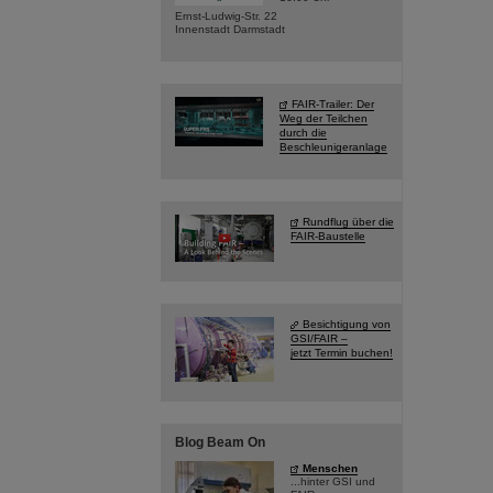
Ernst-Ludwig-Str. 22
Innenstadt Darmstadt
FAIR-Trailer: Der
Weg der Teilchen
durch die
Beschleunigeranlage
Rundflug über die
FAIR-Baustelle
Besichtigung von
GSI/FAIR –
jetzt Termin buchen!
Blog Beam On
Menschen
...hinter GSI und