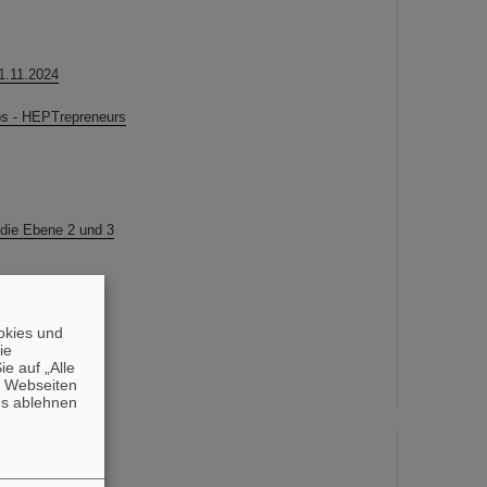
1.11.2024
ups - HEPTrepreneurs
die Ebene 2 und 3
okies und
die
e auf „Alle
1.11.2024
n Webseiten
es ablehnen