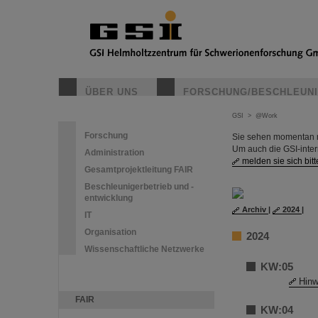
ÜBER UNS
FORSCHUNG/BESCHLEUN
GSI
>
@Work
Forschung
Sie sehen momentan nu
Um auch die GSI-inte
Administration
melden sie sich bitt
Gesamtprojektleitung FAIR
Beschleunigerbetrieb und -
entwicklung
Archiv
|
2024
|
IT
Organisation
2024
Wissenschaftliche Netzwerke
KW:05
Hinw
FAIR
KW:04