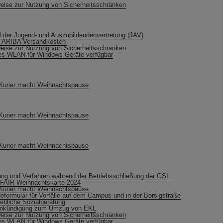
eise zur Nutzung von Sicherheitsschränken
 der Jugend- und Auszubildendenvertretung (JAV)
 ARIBA Versandkosten
eise zur Nutzung von Sicherheitsschränken
s WLAN für Windows Geräte verfügbar
Kurier macht Weihnachtspause
Kurier macht Weihnachtspause
Kurier macht Weihnachtspause
ng und Verfahren während der Betriebsschließung der GSI
FAIR-Weihnachtskarte 2024
Kurier macht Weihnachtspause
eformular für Vorfälle auf dem Campus und in der Borsigstraße
iebliche Sozialberatung
ankündigung zum Umzug von EKL
eise zur Nutzung von Sicherheitsschränken
s WLAN für Windows Geräte verfügbar