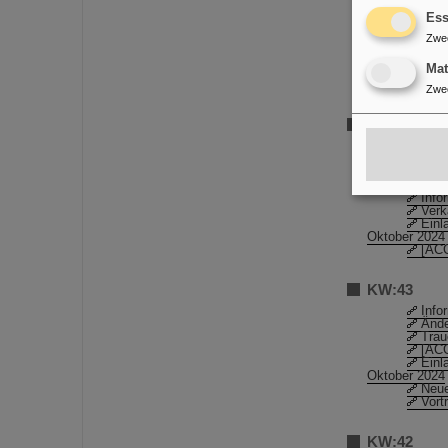
Prei
Ess
Aufz
Zusa
Zwe
BR1 
für die zukünf
Ma
Ankü
[ACC
Zwe
KW:44
Einl
Wahl
Aufz
Neue
Info
Verk
Einl
Oktober 2024
[ACC
KW:43
Info
Ände
Trau
[ACC
Einl
Oktober 2024
Neue
Vort
KW:42