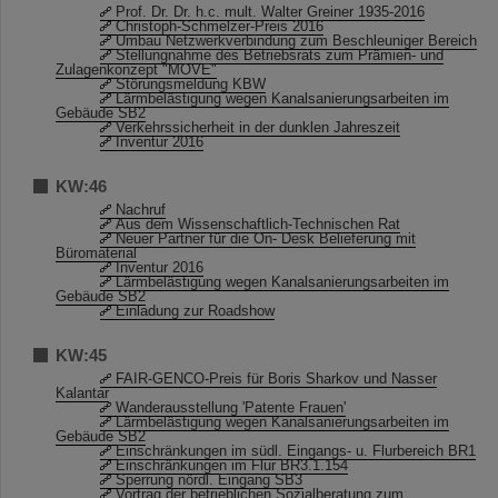
Prof. Dr. Dr. h.c. mult. Walter Greiner 1935-2016
Christoph-Schmelzer-Preis 2016
Umbau Netzwerkverbindung zum Beschleuniger Bereich
Stellungnahme des Betriebsrats zum Prämien- und
Zulagenkonzept "MOVE"
Störungsmeldung KBW
Lärmbelästigung wegen Kanalsanierungsarbeiten im
Gebäude SB2
Verkehrssicherheit in der dunklen Jahreszeit
Inventur 2016
KW:46
Nachruf
Aus dem Wissenschaftlich-Technischen Rat
Neuer Partner für die On- Desk Belieferung mit
Büromaterial
Inventur 2016
Lärmbelästigung wegen Kanalsanierungsarbeiten im
Gebäude SB2
Einladung zur Roadshow
KW:45
FAIR-GENCO-Preis für Boris Sharkov und Nasser
Kalantar
Wanderausstellung 'Patente Frauen'
Lärmbelästigung wegen Kanalsanierungsarbeiten im
Gebäude SB2
Einschränkungen im südl. Eingangs- u. Flurbereich BR1
Einschränkungen im Flur BR3.1.154
Sperrung nördl. Eingang SB3
Vortrag der betrieblichen Sozialberatung zum