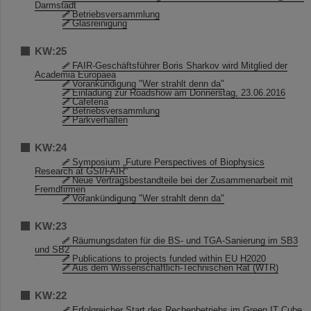
Darmstadt
Betriebsversammlung
Glasreinigung
KW:25
FAIR-Geschäftsführer Boris Sharkov wird Mitglied der
Academia Europaea
Vorankündigung "Wer strahlt denn da"
Einladung zur Roadshow am Donnerstag, 23.06.2016
Cafeteria
Betriebsversammlung
Parkverhalten
KW:24
Symposium „Future Perspectives of Biophysics
Research at GSI/FAIR“
Neue Vertragsbestandteile bei der Zusammenarbeit mit
Fremdfirmen
Vorankündigung "Wer strahlt denn da"
KW:23
Räumungsdaten für die BS- und TGA-Sanierung im SB3
und SB2
Publications to projects funded within EU H2020
Aus dem Wissenschaftlich-Technischen Rat (WTR)
KW:22
Erfolgreicher Start des Rechenbetriebs im Green IT Cube