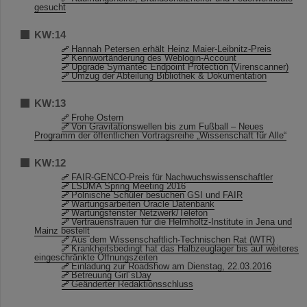
gesucht
KW:14
Hannah Petersen erhält Heinz Maier-Leibnitz-Preis
Kennwortänderung des Weblogin-Account
Upgrade Symantec Endpoint Protection (Virenscanner)
Umzug der Abteilung Bibliothek & Dokumentation
KW:13
Frohe Ostern
Von Gravitationswellen bis zum Fußball – Neues
Programm der öffentlichen Vortragsreihe „Wissenschaft für Alle“
KW:12
FAIR-GENCO-Preis für Nachwuchswissenschaftler
LSDMA Spring Meeting 2016
Polnische Schüler besuchen GSI und FAIR
Wartungsarbeiten Oracle Datenbank
Wartungsfenster Netzwerk/Telefon
Vertrauensfrauen für die Helmholtz-Institute in Jena und
Mainz bestellt
Aus dem Wissenschaftlich-Technischen Rat (WTR)
Krankheitsbedingt hat das Halbzeuglager bis auf weiteres
eingeschränkte Öffnungszeiten
Einladung zur Roadshow am Dienstag, 22.03.2016
Betreuung Girl´sDay
Geänderter Redaktionsschluss