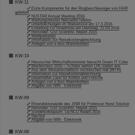
KW:11
Erste Komponente für den Ringbeschleuniger von FAIR
geliefert
NUSTAR Annual Meeting 2016
Wartungsfenster Netzwerk/Telefon
Unterbrechungen im Mailservice am 17.3.2016
Einladung zur Roadshow am Dienstag, 22.03.2016
Reminder: GSI Scientific Report 2015
Waldparkplatz
Information zur Reisekostenabrechnung
Anlegen von e.biss-Warenkörben
KW:10
Hessischer Wirtschaftsminister besucht Green IT Cube
Masterclass 2016 – Schüler werten LHC-Daten aus
Aus dem Wissenschaftlich-Technischen Rat (WTR)
Information zur Reisekostenabrechnung
Dauerhafter Zaun für Kröten und Frösche
Anlegen von e.biss-Warenkörben
Abgabe von NIM - Elektronik
KW:09
Ehrendoktorwürde des JINR für Professor Horst Stöcker
Reminder: GSI Scientific Report 2015
Sonderkolloquium: GENCO Award 2016
Nachruf
Abgabe von NIM - Elektronik
KW:08