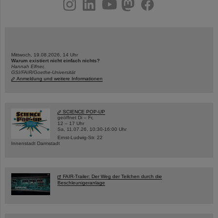
instagram
linkedin
youtube
helmholtz.social
facebook
Mittwoch, 19.08.2026, 14 Uhr
Warum existiert nicht einfach nichts?
Hannah Elfner,
GSI/FAIR/Goethe-Universität
Anmeldung und weitere Informationen
SCIENCE POP-UP
geöffnet Di – Fr,
12 – 17 Uhr
Sa, 11.07.26, 10:30-16:00 Uhr
Ernst-Ludwig-Str. 22
Innenstadt Darmstadt
FAIR-Trailer: Der Weg der Teilchen durch die
Beschleunigeranlage