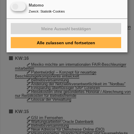
Matomo
KW:17
Zweck
:
Statistik-Cookies
Erstmals Doktorandenpreis der CBM-Kollaboration
verliehen
Aus dem Wissenschaftlich-Technischen Rat
Reisekosten ohne gesondertes Honorar / Abrechnung von
Meine Auswahl bestätigen
nur Reisekosten für Betriebsfremde
IT-Unterstützung für Projekte
TYPO3-Schulung
Umzug Lizenzserver (SRVFLEXLMHFSS)
Alle zulassen und fortsetzen
Einladung zur Roadshow am Freitag, 29.04.2016
KW:16
Mexiko möchte am internationalen FAIR-Beschleuniger
mitarbeiten
Patentwürdig! – Konzept für neuartige
Beschleunigerkomponente entwickelt
Betriebsversammlung
Änderung der Netzwerkverantwortlichkeit im "Nordbau"
Einsparung überflüssiger SAP Lizenzen
Reisekosten ohne gesondertes Honorar / Abrechnung von
nur Reisekosten für Betriebsfremde
Glossar der Verwaltung
KW:15
GSI im Fernsehen
Wartungsarbeiten Oracle Datenbank
Betriebsversammlung
Neue Adresse für Dienstreise Online (DIO)
Räumungshelfer, Brandschutzhelfer und Feuerwehrleute