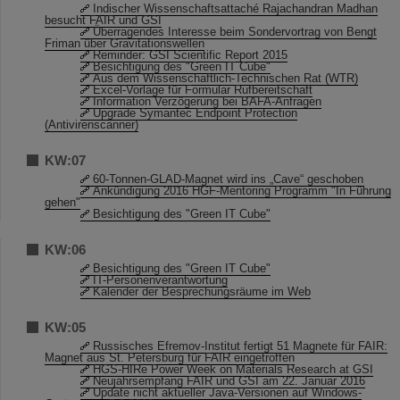
Indischer Wissenschaftsattaché Rajachandran Madhan
besucht FAIR und GSI
Überragendes Interesse beim Sondervortrag von Bengt
Friman über Gravitationswellen
Reminder: GSI Scientific Report 2015
Besichtigung des "Green IT Cube"
Aus dem Wissenschaftlich-Technischen Rat (WTR)
Excel-Vorlage für Formular Rufbereitschaft
Information Verzögerung bei BAFA-Anfragen
Upgrade Symantec Endpoint Protection
(Antivirenscanner)
KW:07
60-Tonnen-GLAD-Magnet wird ins „Cave“ geschoben
Ankündigung 2016 HGF-Mentoring Programm "In Führung
gehen"
Besichtigung des "Green IT Cube"
KW:06
Besichtigung des "Green IT Cube"
IT-Personenverantwortung
Kalender der Besprechungsräume im Web
KW:05
Russisches Efremov-Institut fertigt 51 Magnete für FAIR:
Magnet aus St. Petersburg für FAIR eingetroffen
HGS-HIRe Power Week on Materials Research at GSI
Neujahrsempfang FAIR und GSI am 22. Januar 2016
Update nicht aktueller Java-Versionen auf Windows-