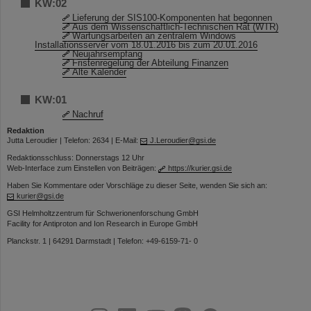
KW:02
Lieferung der SIS100-Komponenten hat begonnen
Aus dem Wissenschaftlich-Technischen Rat (WTR)
Wartungsarbeiten an zentralem Windows
Installationsserver vom 18.01.2016 bis zum 20.01.2016
Neujahrsempfang
Fristenregelung der Abteilung Finanzen
Alte Kalender
KW:01
Nachruf
Redaktion
Jutta Leroudier | Telefon: 2634 | E-Mail:
J.Leroudier@gsi.de
Redaktionsschluss: Donnerstags 12 Uhr
Web-Interface zum Einstellen von Beiträgen:
https://kurier.gsi.de
Haben Sie Kommentare oder Vorschläge zu dieser Seite, wenden Sie sich an:
kurier@gsi.de
GSI Helmholtzzentrum für Schwerionenforschung GmbH
Facility for Antiproton and Ion Research in Europe GmbH
Planckstr. 1 | 64291 Darmstadt | Telefon: +49-6159-71- 0