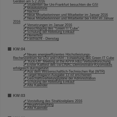
Geräten am 5.2.2016
Studenten der Uni-Frankfurt besuchten die GSI
Mobiltelefone
Nachruf
Neue Mitarbeiterinnen und Mitarbeiter im Januar 2016
Neue Mitarbeiterinnen und Mitarbeiter bei FAIR im Januar
2016
Versetzungen im Januar 2016
Besichtigung des "Green IT Cube"
Schulung der Abteilung Einkauf
Heinerfest
Fastnacht - Dienstag
KW:04
Neues energieeffizientes Höchstleistungs-
Rechenzentrum für GSI und FAIR - Einweihung des Green IT Cube
“Kick-Off” Meeting of the APPA R&D Verbundforschung
Erster Kalttest des cw-LINAC-Demonstrator-Kryomoduls
erfolgreich durchgeführt
Aus dem Wissenschaftlich-Technischen Rat (WTR)
Target-Magazin Ausgabe 13 ist erschienen
Geschäftsverteilungspläne der Administration
Schulung der Abteilung Einkauf
Alte Kalender
KW:03
Vorstellung des Strahlzeitplans 2016
Neujahrsempfang
Alte Kalender