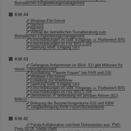
Betrieblichen Eingliederungsmanagement
KW:44
Windows-File-Server
Nachruf
Nachruf
Vortrag der betrieblichen Sozialberatung zum
Betrieblichen Eingliederungsmanagement
Einschränkungen im südl. Eingangs- u. Flurbereich BR1
Einschränkungen im Flur BR3.1.154
Sperrung nördl. Eingang SB3
KW:43
Gefangene Antiprotonen im Blick: EU gibt Millionen für
neues Trainingsnetzwerk
Ausstellung "Patente Frauen" bei FAIR und GSI
Windows-File-Server
Einladung zur Roadshow
Sperrung nördl. Eingang SB3
Einschränkungen im südl. Eingangs- u. Flurbereich BR1
Einschränkungen im Flur BR3.1.154
Dienstreisen in Verbindung mit privaten Reisen (§13
BRKG)
Belegung der Besprechungsräume GSI und KBW
Teilglasreinigung KBW Foyer/Druckerräume
KW:42
Panda-Kollaboration zeichnet Doktoranden aus: PhD-
Preis für Dr. Stefan Diehl