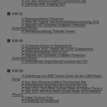
Aus dem Wissenschaftlich-Technischen Rat
Sperrung nördl. Eingang SB3
KW:41
Wartungsarbeiten Fileserver
Wahl der Jugend- und Auszubildendenvertretung 2016
Upgrade von Symantec Endpoint Protection
(Antivirenscanner)
Wanderausstellung "Patente Frauen"
KW:40
Schwerste Atome im Rampenlicht
September 2016: Treffen der LIGHT Kollaboration
Informationsportal FAIR & GSI
Upgrade von Symantec Endpoint Protection
(Antivirenscanner)
Informationen bzgl Autocad Lizenzen bei GSI
KW:39
Anlieferung von 4000 Tonnen Eisen für den CBM-Beam-
Dump
Aus dem Wissenschaftlich-Technischen Rat
Informationen bzgl Autocad Lizenzen bei GSI
April 2016: HGS-HIRe Lecture Week on Hadron Physics
July 2016: 6th HGS-HIRe Lecture Week on Accelerator
Physics
Indian Summer Fest
Einladung zur Roadshow