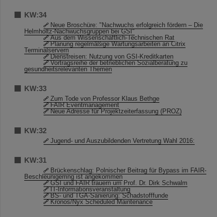
KW:34
Neue Broschüre: "Nachwuchs erfolgreich fördern – Die
Helmholtz-Nachwuchsgruppen bei GSI"
Aus dem Wissenschaftlich-Technischen Rat
Planung regelmäßige Wartungsarbeiten an Citrix
Terminalservern
Dienstreisen: Nutzung von GSI-Kreditkarten
Vortragsreihe der betrieblichen Sozialberatung zu
gesundheitsrelevanten Themen
KW:33
Zum Tode von Professor Klaus Bethge
FAIR Eventmanagement
Neue Adresse für Projektzeiterfassung (PROZ)
KW:32
Jugend- und Auszubildenden Vertretung Wahl 2016:
KW:31
Brückenschlag: Polnischer Beitrag für Bypass im FAIR-
Beschleunigerring ist angekommen
GSI und FAIR trauern um Prof. Dr. Dirk Schwalm
IT-Informationsveranstaltung
BS- und TGA-Sanierung: Schadstofffunde
Kronos/Nyx Scheduled Maintenance