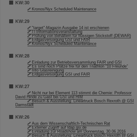
KW:30
Kronos/Nyx Scheduled Maintenance
KW:29
"target"-Magazin Ausgabe 14 ist erschienen
IT-Informationsveranstaltung
Prüfung von Behältern für flüssigen Stickstoff (DEWAR)
Erdgasversorgung GSI und FAIR
Kronos/Nyx Scheduled Maintenance
KW:28
Einladung zur Betriebsversammlung FAIR und GSI
Es sind noch Plätze frei für den Triathlon “10 Freunde”
Info Glasreinigung
Erdgasversorgung GSI und FAIR
KW:27
Nicht nur bei Element 113 stimmt die Chemie: Professor
David Hinde zu Gast bei GSI und HIM
Besuch & Ausstellung: Lineartruck Bosch Rexroth @ GSI
Darmstadt
KW:26
Aus dem Wissenschaftlich-Technischen Rat
Externer Zugriff auf ldap.gsi.de
Einladung zur Roadshow am Donnerstag, 30.06.2016
Besuch & Ausstellung: Lineartruck Bosch Rexroth @ GSI