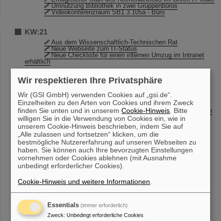
Umnutzung Bibliothek in zwei Gruppenbüros
Videokonferenzraum SB1.3.105a - Büro
KW:21
Aus dem Wissenschaftlich-Technischen Rat
Neue Webseite zum IT-Status
Neue Checkliste für einen internen Umzug im Intranet
erhältlich
Wir respektieren Ihre Privatsphäre
KW:20
GREWIS in der Presse und TV
Wir (GSI GmbH) verwenden Cookies auf „gsi.de“.
Betriebsende für Debian 6.x
Einzelheiten zu den Arten von Cookies und ihrem Zweck
CRYRING@ESR Teilchenzähler-Workshop
finden Sie unten und in unserem
Cookie-Hinweis
. Bitte
Anpassungen im Einkauf durch die Vergaberechtsreform
2016
willigen Sie in die Verwendung von Cookies ein, wie in
Richtlinie für Bestellanforderer
unserem Cookie-Hinweis beschrieben, indem Sie auf
Einladung zur Roadshow am Donnerstag, 19.05.2016
„Alle zulassen und fortsetzen“ klicken, um die
Prüfpflichtige Arbeitsmittel
bestmögliche Nutzererfahrung auf unseren Webseiten zu
haben. Sie können auch Ihre bevorzugten Einstellungen
KW:19
vornehmen oder Cookies ablehnen (mit Ausnahme
unbedingt erforderlicher Cookies).
Entwicklung hochpräziser Kernuhr rückt näher
Prüfpflichtige Arbeitsmittel
Cookie-Hinweis und weitere Informationen
.
KW:18
„Ich will Astrophysik studieren!“ – GSI und FAIR
Essentials
(immer erforderlich)
begeistern beim Girls’Day
Zweck
:
Unbedingt erforderliche Cookies
Waldparkplatz