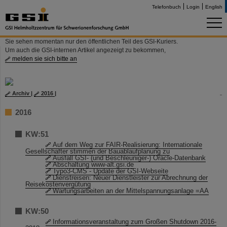
Telefonbuch
Login
English
Sie sehen momentan nur den öffentlichen Teil des GSI-Kuriers.
Um auch die GSI-internen Artikel angezeigt zu bekommen,
melden sie sich bitte an
Archiv
|
2016
|
2016
KW:51
Auf dem Weg zur FAIR-Realisierung: Internationale
Gesellschafter stimmen der Bauablaufplanung zu
Ausfall GSI- (und Beschleuniger-) Oracle-Datenbank
Abschaltung www-alt.gsi.de
Typo3-CMS - Update der GSI-Webseite
Dienstreisen: Neuer Dienstleister zur Abrechnung der
Reisekostenvergütung
Wartungsarbeiten an der Mittelspannungsanlage =AA
KW:50
Informationsveranstaltung zum Großen Shutdown 2016-