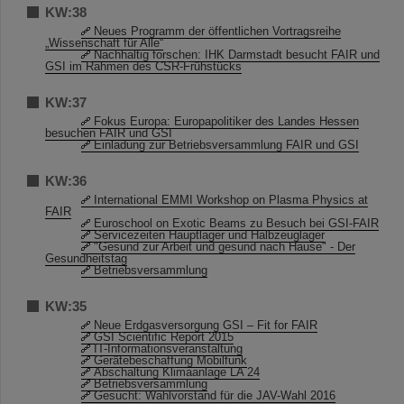
KW:38
Neues Programm der öffentlichen Vortragsreihe
„Wissenschaft für Alle“
Nachhaltig forschen: IHK Darmstadt besucht FAIR und
GSI im Rahmen des CSR-Frühstücks
KW:37
Fokus Europa: Europapolitiker des Landes Hessen
besuchen FAIR und GSI
Einladung zur Betriebsversammlung FAIR und GSI
KW:36
International EMMI Workshop on Plasma Physics at
FAIR
Euroschool on Exotic Beams zu Besuch bei GSI-FAIR
Servicezeiten Hauptlager und Halbzeuglager
"Gesund zur Arbeit und gesund nach Hause" - Der
Gesundheitstag
Betriebsversammlung
KW:35
Neue Erdgasversorgung GSI – Fit for FAIR
GSI Scientific Report 2015
IT-Informationsveranstaltung
Gerätebeschaffung Mobilfunk
Abschaltung Klimaanlage LA 24
Betriebsversammlung
Gesucht: Wahlvorstand für die JAV-Wahl 2016