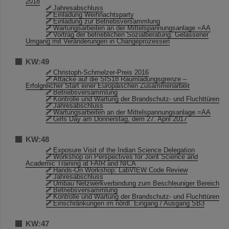
2018
Jahresabschluss
Einladung Weihnachtsparty
Einladung zur Betriebsversammlung
Wartungsarbeiten an der Mittelspannungsanlage =AA
Vortrag der betrieblichen Sozialberatung: Gelassener
Umgang mit Veränderungen in Changeprozessen
KW:49
Christoph-Schmelzer-Preis 2016
Attacke auf die SIS18 Raumladungsgrenze –
Erfolgreicher Start einer Europäischen Zusammenarbeit
Betriebsversammlung
Kontrolle und Wartung der Brandschutz- und Fluchttüren
Jahresabschluss
Wartungsarbeiten an der Mittelspannungsanlage =AA
Girls´Day am Donnerstag, dem 27. April 2017
KW:48
Exposure Visit of the Indian Science Delegation
Workshop on Perspectives for Joint Science and
Academic Training at FAIR and NICA
Hands-On Workshop: LabVIEW Code Review
Jahresabschluss
Umbau Netzwerkverbindung zum Beschleuniger Bereich
Betriebsversammlung
Kontrolle und Wartung der Brandschutz- und Fluchttüren
Einschränkungen im nördl. Eingang / Ausgang SB3
KW:47