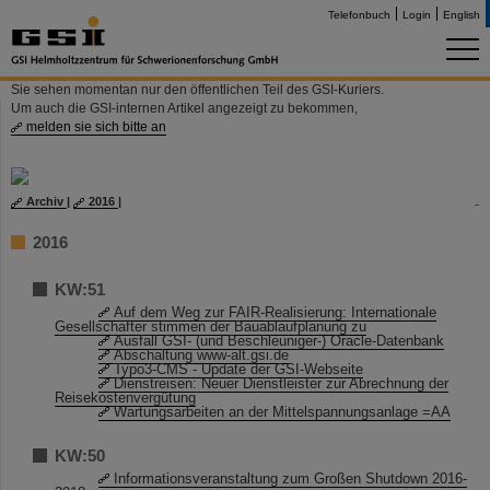
Telefonbuch
Login
English
Sie sehen momentan nur den öffentlichen Teil des GSI-Kuriers.
Um auch die GSI-internen Artikel angezeigt zu bekommen,
melden sie sich bitte an
Archiv
|
2016
|
2016
KW:51
Auf dem Weg zur FAIR-Realisierung: Internationale
Gesellschafter stimmen der Bauablaufplanung zu
Ausfall GSI- (und Beschleuniger-) Oracle-Datenbank
Abschaltung www-alt.gsi.de
Typo3-CMS - Update der GSI-Webseite
Dienstreisen: Neuer Dienstleister zur Abrechnung der
Reisekostenvergütung
Wartungsarbeiten an der Mittelspannungsanlage =AA
KW:50
Informationsveranstaltung zum Großen Shutdown 2016-