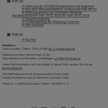
KW:02
Lieferung der SIS100-Komponenten hat begonnen
Aus dem Wissenschaftlich-Technischen Rat (WTR)
Wartungsarbeiten an zentralem Windows
Installationsserver vom 18.01.2016 bis zum 20.01.2016
Neujahrsempfang
Fristenregelung der Abteilung Finanzen
Alte Kalender
KW:01
Nachruf
Redaktion
Jutta Leroudier | Telefon: 2634 | E-Mail:
J.Leroudier@gsi.de
Redaktionsschluss: Donnerstags 12 Uhr
Web-Interface zum Einstellen von Beiträgen:
https://kurier.gsi.de
Haben Sie Kommentare oder Vorschläge zu dieser Seite, wenden Sie sich an:
kurier@gsi.de
GSI Helmholtzzentrum für Schwerionenforschung GmbH
Facility for Antiproton and Ion Research in Europe GmbH
Planckstr. 1 | 64291 Darmstadt | Telefon: +49-6159-71- 0