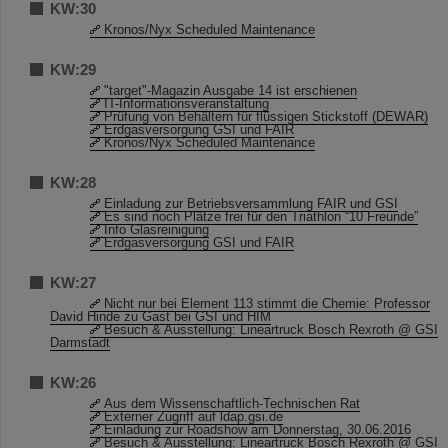
KW:30
Kronos/Nyx Scheduled Maintenance
KW:29
"target"-Magazin Ausgabe 14 ist erschienen
IT-Informationsveranstaltung
Prüfung von Behältern für flüssigen Stickstoff (DEWAR)
Erdgasversorgung GSI und FAIR
Kronos/Nyx Scheduled Maintenance
KW:28
Einladung zur Betriebsversammlung FAIR und GSI
Es sind noch Plätze frei für den Triathlon “10 Freunde”
Info Glasreinigung
Erdgasversorgung GSI und FAIR
KW:27
Nicht nur bei Element 113 stimmt die Chemie: Professor
David Hinde zu Gast bei GSI und HIM
Besuch & Ausstellung: Lineartruck Bosch Rexroth @ GSI
Darmstadt
KW:26
Aus dem Wissenschaftlich-Technischen Rat
Externer Zugriff auf ldap.gsi.de
Einladung zur Roadshow am Donnerstag, 30.06.2016
Besuch & Ausstellung: Lineartruck Bosch Rexroth @ GSI