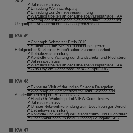
2018
Jahresabschluss
Einladung Weihnachtsparty
Einladung zur Betriebsversammlung
Wartungsarbeiten an der Mittelspannungsanlage =AA
Vortrag der betrieblichen Sozialberatung: Gelassener
Umgang mit Veränderungen in Changeprozessen
KW:49
Christoph-Schmelzer-Preis 2016
Attacke auf die SIS18 Raumladungsgrenze –
Erfolgreicher Start einer Europäischen Zusammenarbeit
Betriebsversammlung
Kontrolle und Wartung der Brandschutz- und Fluchttüren
Jahresabschluss
Wartungsarbeiten an der Mittelspannungsanlage =AA
Girls´Day am Donnerstag, dem 27. April 2017
KW:48
Exposure Visit of the Indian Science Delegation
Workshop on Perspectives for Joint Science and
Academic Training at FAIR and NICA
Hands-On Workshop: LabVIEW Code Review
Jahresabschluss
Umbau Netzwerkverbindung zum Beschleuniger Bereich
Betriebsversammlung
Kontrolle und Wartung der Brandschutz- und Fluchttüren
Einschränkungen im nördl. Eingang / Ausgang SB3
KW:47