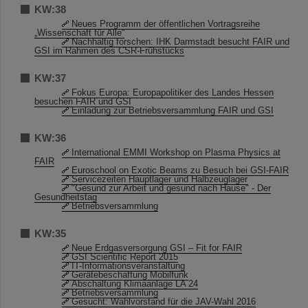
KW:38
Neues Programm der öffentlichen Vortragsreihe
„Wissenschaft für Alle“
Nachhaltig forschen: IHK Darmstadt besucht FAIR und
GSI im Rahmen des CSR-Frühstücks
KW:37
Fokus Europa: Europapolitiker des Landes Hessen
besuchen FAIR und GSI
Einladung zur Betriebsversammlung FAIR und GSI
KW:36
International EMMI Workshop on Plasma Physics at
FAIR
Euroschool on Exotic Beams zu Besuch bei GSI-FAIR
Servicezeiten Hauptlager und Halbzeuglager
"Gesund zur Arbeit und gesund nach Hause" - Der
Gesundheitstag
Betriebsversammlung
KW:35
Neue Erdgasversorgung GSI – Fit for FAIR
GSI Scientific Report 2015
IT-Informationsveranstaltung
Gerätebeschaffung Mobilfunk
Abschaltung Klimaanlage LA 24
Betriebsversammlung
Gesucht: Wahlvorstand für die JAV-Wahl 2016