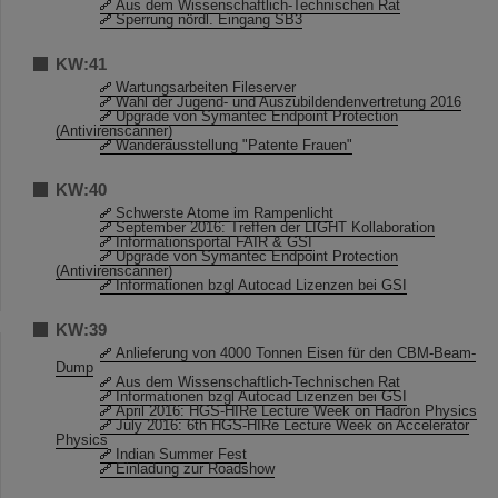
Aus dem Wissenschaftlich-Technischen Rat
Sperrung nördl. Eingang SB3
KW:41
Wartungsarbeiten Fileserver
Wahl der Jugend- und Auszubildendenvertretung 2016
Upgrade von Symantec Endpoint Protection
(Antivirenscanner)
Wanderausstellung "Patente Frauen"
KW:40
Schwerste Atome im Rampenlicht
September 2016: Treffen der LIGHT Kollaboration
Informationsportal FAIR & GSI
Upgrade von Symantec Endpoint Protection
(Antivirenscanner)
Informationen bzgl Autocad Lizenzen bei GSI
KW:39
Anlieferung von 4000 Tonnen Eisen für den CBM-Beam-
Dump
Aus dem Wissenschaftlich-Technischen Rat
Informationen bzgl Autocad Lizenzen bei GSI
April 2016: HGS-HIRe Lecture Week on Hadron Physics
July 2016: 6th HGS-HIRe Lecture Week on Accelerator
Physics
Indian Summer Fest
Einladung zur Roadshow