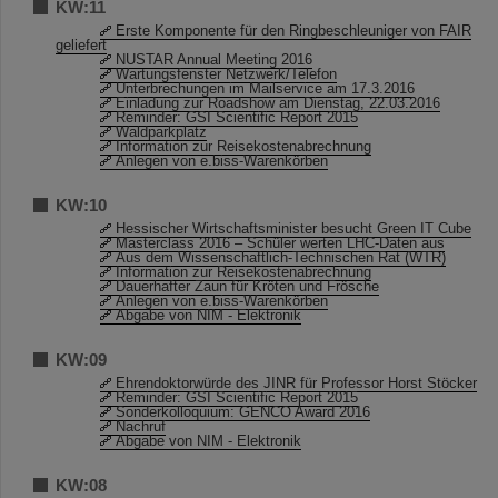
KW:11
Erste Komponente für den Ringbeschleuniger von FAIR
geliefert
NUSTAR Annual Meeting 2016
Wartungsfenster Netzwerk/Telefon
Unterbrechungen im Mailservice am 17.3.2016
Einladung zur Roadshow am Dienstag, 22.03.2016
Reminder: GSI Scientific Report 2015
Waldparkplatz
Information zur Reisekostenabrechnung
Anlegen von e.biss-Warenkörben
KW:10
Hessischer Wirtschaftsminister besucht Green IT Cube
Masterclass 2016 – Schüler werten LHC-Daten aus
Aus dem Wissenschaftlich-Technischen Rat (WTR)
Information zur Reisekostenabrechnung
Dauerhafter Zaun für Kröten und Frösche
Anlegen von e.biss-Warenkörben
Abgabe von NIM - Elektronik
KW:09
Ehrendoktorwürde des JINR für Professor Horst Stöcker
Reminder: GSI Scientific Report 2015
Sonderkolloquium: GENCO Award 2016
Nachruf
Abgabe von NIM - Elektronik
KW:08