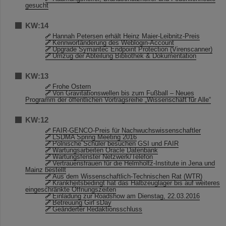
gesucht
KW:14
Hannah Petersen erhält Heinz Maier-Leibnitz-Preis
Kennwortänderung des Weblogin-Account
Upgrade Symantec Endpoint Protection (Virenscanner)
Umzug der Abteilung Bibliothek & Dokumentation
KW:13
Frohe Ostern
Von Gravitationswellen bis zum Fußball – Neues
Programm der öffentlichen Vortragsreihe „Wissenschaft für Alle“
KW:12
FAIR-GENCO-Preis für Nachwuchswissenschaftler
LSDMA Spring Meeting 2016
Polnische Schüler besuchen GSI und FAIR
Wartungsarbeiten Oracle Datenbank
Wartungsfenster Netzwerk/Telefon
Vertrauensfrauen für die Helmholtz-Institute in Jena und
Mainz bestellt
Aus dem Wissenschaftlich-Technischen Rat (WTR)
Krankheitsbedingt hat das Halbzeuglager bis auf weiteres
eingeschränkte Öffnungszeiten
Einladung zur Roadshow am Dienstag, 22.03.2016
Betreuung Girl´sDay
Geänderter Redaktionsschluss