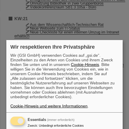
Umnutzung Bibliothek in zwei Gruppenbüros
Videokonferenzraum SB1.3.105a - Büro
KW:21
Aus dem Wissenschaftlich-Technischen Rat
Neue Webseite zum IT-Status
Neue Checkliste für einen internen Umzug im Intranet
erhältlich
Wir respektieren Ihre Privatsphäre
KW:20
GREWIS in der Presse und TV
Wir (GSI GmbH) verwenden Cookies auf „gsi.de“.
Betriebsende für Debian 6.x
Einzelheiten zu den Arten von Cookies und ihrem Zweck
CRYRING@ESR Teilchenzähler-Workshop
finden Sie unten und in unserem
Cookie-Hinweis
. Bitte
Anpassungen im Einkauf durch die Vergaberechtsreform
2016
willigen Sie in die Verwendung von Cookies ein, wie in
Richtlinie für Bestellanforderer
unserem Cookie-Hinweis beschrieben, indem Sie auf
Einladung zur Roadshow am Donnerstag, 19.05.2016
„Alle zulassen und fortsetzen“ klicken, um die
Prüfpflichtige Arbeitsmittel
bestmögliche Nutzererfahrung auf unseren Webseiten zu
haben. Sie können auch Ihre bevorzugten Einstellungen
KW:19
vornehmen oder Cookies ablehnen (mit Ausnahme
unbedingt erforderlicher Cookies).
Entwicklung hochpräziser Kernuhr rückt näher
Prüfpflichtige Arbeitsmittel
Cookie-Hinweis und weitere Informationen
.
KW:18
„Ich will Astrophysik studieren!“ – GSI und FAIR
Essentials
(immer erforderlich)
begeistern beim Girls’Day
Zweck
:
Unbedingt erforderliche Cookies
Waldparkplatz