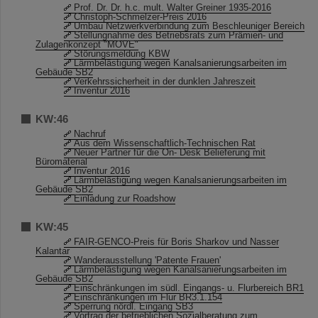
Prof. Dr. Dr. h.c. mult. Walter Greiner 1935-2016
Christoph-Schmelzer-Preis 2016
Umbau Netzwerkverbindung zum Beschleuniger Bereich
Stellungnahme des Betriebsrats zum Prämien- und
Zulagenkonzept "MOVE"
Störungsmeldung KBW
Lärmbelästigung wegen Kanalsanierungsarbeiten im
Gebäude SB2
Verkehrssicherheit in der dunklen Jahreszeit
Inventur 2016
KW:46
Nachruf
Aus dem Wissenschaftlich-Technischen Rat
Neuer Partner für die On- Desk Belieferung mit
Büromaterial
Inventur 2016
Lärmbelästigung wegen Kanalsanierungsarbeiten im
Gebäude SB2
Einladung zur Roadshow
KW:45
FAIR-GENCO-Preis für Boris Sharkov und Nasser
Kalantar
Wanderausstellung 'Patente Frauen'
Lärmbelästigung wegen Kanalsanierungsarbeiten im
Gebäude SB2
Einschränkungen im südl. Eingangs- u. Flurbereich BR1
Einschränkungen im Flur BR3.1.154
Sperrung nördl. Eingang SB3
Vortrag der betrieblichen Sozialberatung zum