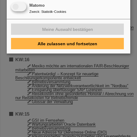
Matomo
KW:17
Zweck
:
Statistik-Cookies
Erstmals Doktorandenpreis der CBM-Kollaboration
verliehen
Aus dem Wissenschaftlich-Technischen Rat
Reisekosten ohne gesondertes Honorar / Abrechnung von
Meine Auswahl bestätigen
nur Reisekosten für Betriebsfremde
IT-Unterstützung für Projekte
TYPO3-Schulung
Umzug Lizenzserver (SRVFLEXLMHFSS)
Alle zulassen und fortsetzen
Einladung zur Roadshow am Freitag, 29.04.2016
KW:16
Mexiko möchte am internationalen FAIR-Beschleuniger
mitarbeiten
Patentwürdig! – Konzept für neuartige
Beschleunigerkomponente entwickelt
Betriebsversammlung
Änderung der Netzwerkverantwortlichkeit im "Nordbau"
Einsparung überflüssiger SAP Lizenzen
Reisekosten ohne gesondertes Honorar / Abrechnung von
nur Reisekosten für Betriebsfremde
Glossar der Verwaltung
KW:15
GSI im Fernsehen
Wartungsarbeiten Oracle Datenbank
Betriebsversammlung
Neue Adresse für Dienstreise Online (DIO)
Räumungshelfer, Brandschutzhelfer und Feuerwehrleute