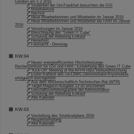
Geräten am 5.2.2016
Studenten der Uni-Frankfurt besuchten die GSI
Mobiltelefone
Nachruf
Neue Mitarbeiterinnen und Mitarbeiter im Januar 2016
Neue Mitarbeiterinnen und Mitarbeiter bei FAIR im Januar
2016
Versetzungen im Januar 2016
Besichtigung des "Green IT Cube"
Schulung der Abteilung Einkauf
Heinerfest
Fastnacht - Dienstag
KW:04
Neues energieeffizientes Höchstleistungs-
Rechenzentrum für GSI und FAIR - Einweihung des Green IT Cube
“Kick-Off” Meeting of the APPA R&D Verbundforschung
Erster Kalttest des cw-LINAC-Demonstrator-Kryomoduls
erfolgreich durchgeführt
Aus dem Wissenschaftlich-Technischen Rat (WTR)
Target-Magazin Ausgabe 13 ist erschienen
Geschäftsverteilungspläne der Administration
Schulung der Abteilung Einkauf
Alte Kalender
KW:03
Vorstellung des Strahlzeitplans 2016
Neujahrsempfang
Alte Kalender