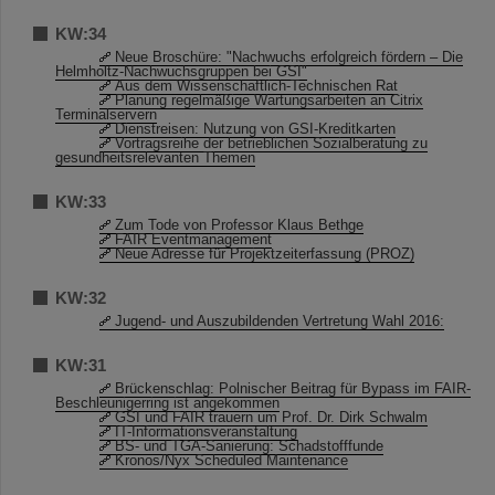
KW:34
Neue Broschüre: "Nachwuchs erfolgreich fördern – Die
Helmholtz-Nachwuchsgruppen bei GSI"
Aus dem Wissenschaftlich-Technischen Rat
Planung regelmäßige Wartungsarbeiten an Citrix
Terminalservern
Dienstreisen: Nutzung von GSI-Kreditkarten
Vortragsreihe der betrieblichen Sozialberatung zu
gesundheitsrelevanten Themen
KW:33
Zum Tode von Professor Klaus Bethge
FAIR Eventmanagement
Neue Adresse für Projektzeiterfassung (PROZ)
KW:32
Jugend- und Auszubildenden Vertretung Wahl 2016:
KW:31
Brückenschlag: Polnischer Beitrag für Bypass im FAIR-
Beschleunigerring ist angekommen
GSI und FAIR trauern um Prof. Dr. Dirk Schwalm
IT-Informationsveranstaltung
BS- und TGA-Sanierung: Schadstofffunde
Kronos/Nyx Scheduled Maintenance