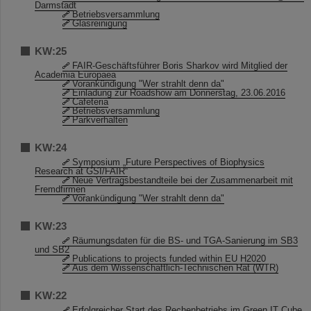
Darmstadt
Betriebsversammlung
Glasreinigung
KW:25
FAIR-Geschäftsführer Boris Sharkov wird Mitglied der
Academia Europaea
Vorankündigung "Wer strahlt denn da"
Einladung zur Roadshow am Donnerstag, 23.06.2016
Cafeteria
Betriebsversammlung
Parkverhalten
KW:24
Symposium „Future Perspectives of Biophysics
Research at GSI/FAIR“
Neue Vertragsbestandteile bei der Zusammenarbeit mit
Fremdfirmen
Vorankündigung "Wer strahlt denn da"
KW:23
Räumungsdaten für die BS- und TGA-Sanierung im SB3
und SB2
Publications to projects funded within EU H2020
Aus dem Wissenschaftlich-Technischen Rat (WTR)
KW:22
Erfolgreicher Start des Rechenbetriebs im Green IT Cube