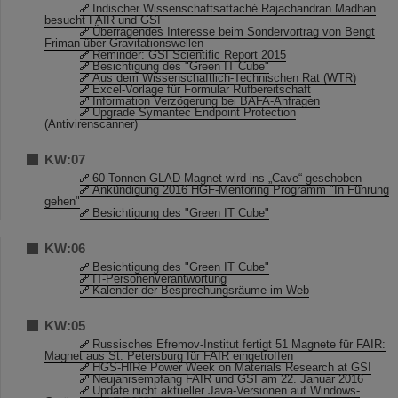
Indischer Wissenschaftsattaché Rajachandran Madhan
besucht FAIR und GSI
Überragendes Interesse beim Sondervortrag von Bengt
Friman über Gravitationswellen
Reminder: GSI Scientific Report 2015
Besichtigung des "Green IT Cube"
Aus dem Wissenschaftlich-Technischen Rat (WTR)
Excel-Vorlage für Formular Rufbereitschaft
Information Verzögerung bei BAFA-Anfragen
Upgrade Symantec Endpoint Protection
(Antivirenscanner)
KW:07
60-Tonnen-GLAD-Magnet wird ins „Cave“ geschoben
Ankündigung 2016 HGF-Mentoring Programm "In Führung
gehen"
Besichtigung des "Green IT Cube"
KW:06
Besichtigung des "Green IT Cube"
IT-Personenverantwortung
Kalender der Besprechungsräume im Web
KW:05
Russisches Efremov-Institut fertigt 51 Magnete für FAIR:
Magnet aus St. Petersburg für FAIR eingetroffen
HGS-HIRe Power Week on Materials Research at GSI
Neujahrsempfang FAIR und GSI am 22. Januar 2016
Update nicht aktueller Java-Versionen auf Windows-