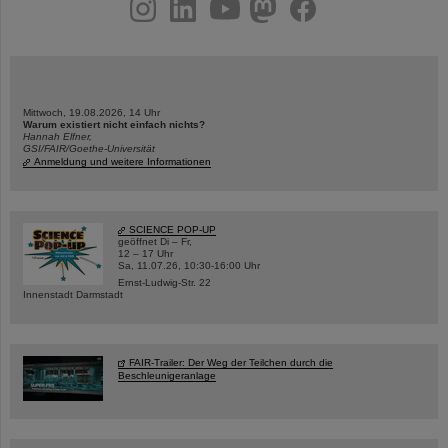
instagram
linkedin
youtube
helmholtz.social
facebook
Mittwoch, 19.08.2026, 14 Uhr
Warum existiert nicht einfach nichts?
Hannah Elfner,
GSI/FAIR/Goethe-Universität
Anmeldung und weitere Informationen
SCIENCE POP-UP
geöffnet Di – Fr,
12 – 17 Uhr
Sa, 11.07.26, 10:30-16:00 Uhr
Ernst-Ludwig-Str. 22
Innenstadt Darmstadt
FAIR-Trailer: Der Weg der Teilchen durch die
Beschleunigeranlage