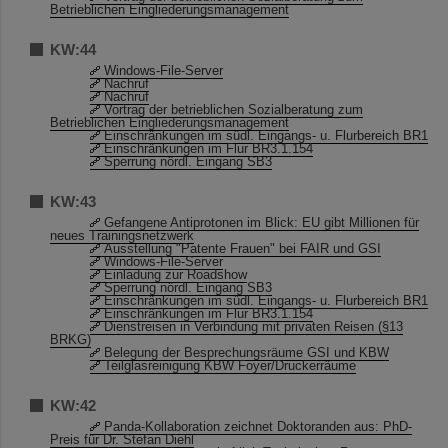
Betrieblichen Eingliederungsmanagement
KW:44
Windows-File-Server
Nachruf
Nachruf
Vortrag der betrieblichen Sozialberatung zum
Betrieblichen Eingliederungsmanagement
Einschränkungen im südl. Eingangs- u. Flurbereich BR1
Einschränkungen im Flur BR3.1.154
Sperrung nördl. Eingang SB3
KW:43
Gefangene Antiprotonen im Blick: EU gibt Millionen für
neues Trainingsnetzwerk
Ausstellung "Patente Frauen" bei FAIR und GSI
Windows-File-Server
Einladung zur Roadshow
Sperrung nördl. Eingang SB3
Einschränkungen im südl. Eingangs- u. Flurbereich BR1
Einschränkungen im Flur BR3.1.154
Dienstreisen in Verbindung mit privaten Reisen (§13
BRKG)
Belegung der Besprechungsräume GSI und KBW
Teilglasreinigung KBW Foyer/Druckerräume
KW:42
Panda-Kollaboration zeichnet Doktoranden aus: PhD-
Preis für Dr. Stefan Diehl