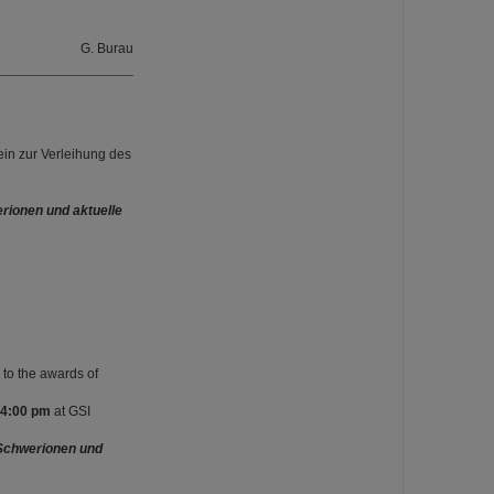
G. Burau
ein zur Verleihung des
rionen und aktuelle
 to the awards of
 4:00 pm
at GSI
 Schwerionen und