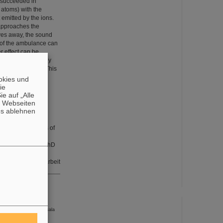
s succeeded in
 atoms) with the
 emitted by the ions.
 approaches the
oves away, the sound
d of the ambulance can
r effect can be
controlled extremely
ing this method. This
measurements are
okies und
lity, and thus are
die
e auf „Alle
n Webseiten
 been used
es ablehnen
 Eligible for
th the universities of
ogram. In the
, more than 300 PhD
IR.
Öffentlichkeitsarbeit
an der Universität Uppsala
üngsten Online Panda-