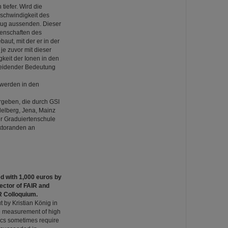
iefer. Wird die
schwindigkeit des
lug aussenden. Dieser
genschaften des
aut, mit der er in der
je zuvor mit dieser
eit der Ionen in den
heidender Bedeutung
 werden in den
rgeben, die durch GSI
delberg, Jena, Mainz
r Graduiertenschule
ktoranden an
d with 1,000 euros by
ector of FAIR and
IR Colloquium.
 by Kristian König in
se measurement of high
sics sometimes require