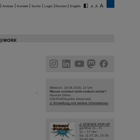
Anreise
Kontakt
Suche
Login
Drucken
English
@WORK
am
linkedin
youtube
helmholtz.social
facebook
Mittwoch, 19.08.2026, 14 Uhr
Warum existiert nicht einfach nichts?
Hannah Elfner,
GSI/FAIR/Goethe-Universität
Anmeldung und weitere Informationen
SCIENCE POP-UP
geöffnet Di – Fr,
12 – 17 Uhr
Sa, 11.07.26, 10:30-
16:00 Uhr