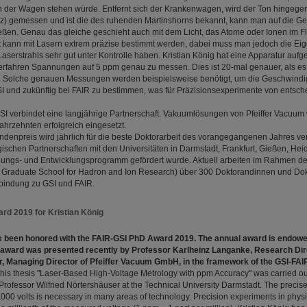
 der Wagen stehen würde. Entfernt sich der Krankenwagen, wird der Ton hingegen t
z) gemessen und ist die des ruhenden Martinshorns bekannt, kann man auf die Ge
ßen. Genau das gleiche geschieht auch mit dem Licht, das Atome oder Ionen im F
t kann mit Lasern extrem präzise bestimmt werden, dabei muss man jedoch die Ei
aserstrahls sehr gut unter Kontrolle haben. Kristian König hat eine Apparatur aufgeb
Verfahren Spannungen auf 5 ppm genau zu messen. Dies ist 20-mal genauer, als es 
. Solche genauen Messungen werden beispielsweise benötigt, um die Geschwindigk
I und zukünftig bei FAIR zu bestimmen, was für Präzisionsexperimente von entsc
SI verbindet eine langjährige Partnerschaft. Vakuumlösungen von Pfeiffer Vacuum
ahrzehnten erfolgreich eingesetzt.
denpreis wird jährlich für die beste Doktorarbeit des vorangegangenen Jahres ve
ischen Partnerschaften mit den Universitäten in Darmstadt, Frankfurt, Gießen, Hei
hungs- und Entwicklungsprogramm gefördert wurde. Aktuell arbeiten im Rahmen de
Graduate School for Hadron and Ion Research) über 300 Doktorandinnen und Do
rbindung zu GSI und FAIR.
rd 2019 for Kristian König
as been honored with the FAIR-GSI PhD Award 2019. The annual award is endowe
 award was presented recently by Professor Karlheinz Langanke, Research Dir
er, Managing Director of Pfeiffer Vacuum GmbH, in the framework of the GSI-FA
his thesis "Laser-Based High-Voltage Metrology with ppm Accuracy" was carried out
 Professor Wilfried Nörtershäuser at the Technical University Darmstadt. The preci
,000 volts is necessary in many areas of technology. Precision experiments in phy