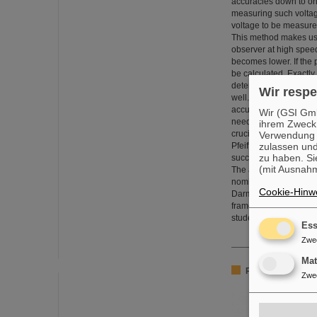
accuracies down to one
measuring such voltage
voltage to be measured
This method makes use 
observer at high speed
becomes lower. If the 
be calculated. Exactly 
determined with extrem
Wir respe
well. Kristian König h
accuracy is 20 times 
Wir (GSI Gmb
needed, for example, to
ihrem Zweck
crucial for a variety o
Verwendung v
zulassen und
Pfeiffer Vacuum and G
zu haben. Si
successfully in experi
(mit Ausnahm
The annual FAIR-GSI Ph
nominations are dissert
Cookie-Hinwe
Darmstadt, Frankfurt,
framework of the Gra
students currently perf
Ess
Zwe
Ma
Panda-Kollaborat
Zwe