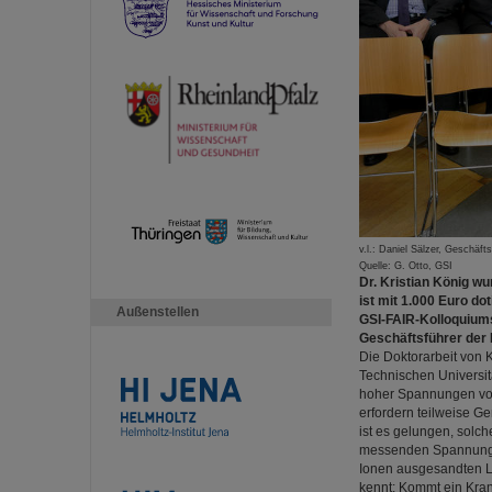
v.l.: Daniel Sälzer, Geschäf
Quelle: G. Otto, GSI
Dr. Kristian König w
ist mit 1.000 Euro d
Außenstellen
GSI-FAIR-Kolloquiums
Geschäftsführer der
Die Doktorarbeit von 
Technischen Universit
hoher Spannungen von 
erfordern teilweise Ge
ist es gelungen, solc
messenden Spannung b
Ionen ausgesandten L
kennt: Kommt ein Kran