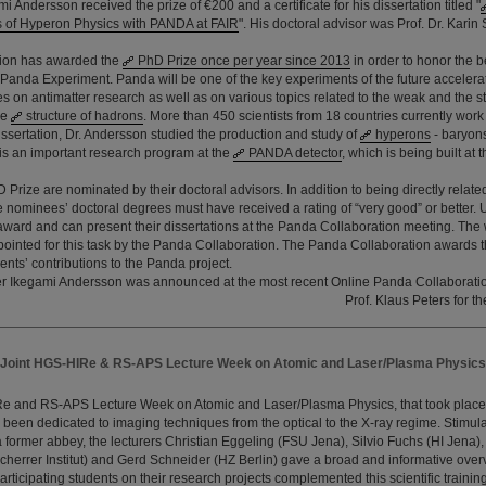
i Andersson received the prize of €200 and a certificate for his dissertation titled "
s of Hyperon Physics with PANDA at FAIR
". His doctoral advisor was Prof. Dr. Kari
ion has awarded the
PhD Prize once per year since 2013
in order to honor the be
 Panda Experiment. Panda will be one of the key experiments of the future accelera
 on antimatter research as well as on various topics related to the weak and the st
he
structure of hadrons
. More than 450 scientists from 18 countries currently wor
dissertation, Dr. Andersson studied the production and study of
hyperons
- baryons
 is an important research program at the
PANDA detector
, which is being built at 
Prize are nominated by their doctoral advisors. In addition to being directly related
nominees’ doctoral degrees must have received a rating of “very good” or better. 
e award and can present their dissertations at the Panda Collaboration meeting. The
pointed for this task by the Panda Collaboration. The Panda Collaboration awards 
ents’ contributions to the Panda project.
er Ikegami Andersson was announced at the most recent Online Panda Collaborati
Prof. Klaus Peters for 
Joint HGS-HIRe & RS-APS Lecture Week on Atomic and Laser/Plasma Physics
Re and RS-APS Lecture Week on Atomic and Laser/Plasma Physics, that took plac
been dedicated to imaging techniques from the optical to the X-ray regime. Stimula
a former abbey, the lecturers Christian Eggeling (FSU Jena), Silvio Fuchs (HI Jena),
herrer Institut) and Gerd Schneider (HZ Berlin) gave a broad and informative overvi
rticipating students on their research projects complemented this scientific training