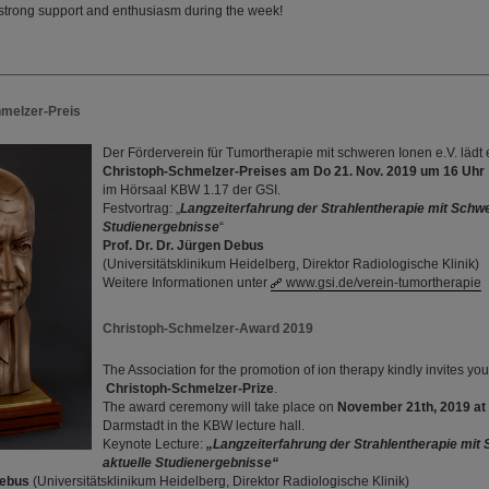
he strong support and enthusiasm during the week!
hmelzer-Preis
Der Förderverein für Tumortherapie mit schweren Ionen e.V. lädt 
Christoph-Schmelzer-Preises am Do 21. Nov. 2019 um 16 Uhr
im Hörsaal KBW 1.17 der GSI.
Festvortrag: „
Langzeiterfahrung der Strahlentherapie mit Schwe
Studienergebnisse
“
Prof. Dr. Dr. Jürgen Debus
(Universitätsklinikum Heidelberg, Direktor Radiologische Klinik)
Weitere Informationen unter
www.gsi.de/verein-tumortherapie
Christoph-Schmelzer-Award 2019
The Association for the promotion of ion therapy kindly invites you
Christoph-Schmelzer-Prize
.
The award ceremony will take place on
November 21th, 2019 at
Darmstadt in the KBW lecture hall.
Keynote Lecture:
„
Langzeiterfahrung der Strahlentherapie mit
aktuelle Studienergebnisse
“
 Debus
(Universitätsklinikum Heidelberg, Direktor Radiologische Klinik)