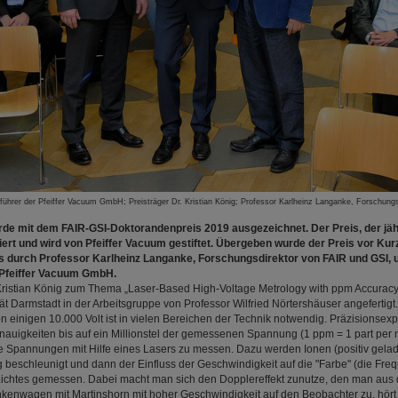
tsführer der Pfeiffer Vacuum GmbH; Preisträger Dr. Kristian König; Professor Karlheinz Langanke, Forschun
urde mit dem FAIR-GSI-Doktorandenpreis 2019 ausgezeichnet. Der Preis, der jähr
otiert und wird von Pfeiffer Vacuum gestiftet. Übergeben wurde der Preis vor 
 durch Professor Karlheinz Langanke, Forschungsdirektor von FAIR und GSI, u
 Pfeiffer Vacuum GmbH.
Kristian König zum Thema „Laser-Based High-Voltage Metrology with ppm Accuracy
ät Darmstadt in der Arbeitsgruppe von Professor Wilfried Nörtershäuser angefertig
einigen 10.000 Volt ist in vielen Bereichen der Technik notwendig. Präzisionsexp
nauigkeiten bis auf ein Millionstel der gemessenen Spannung (1 ppm = 1 part per mi
he Spannungen mit Hilfe eines Lasers zu messen. Dazu werden Ionen (positiv gela
eschleunigt und dann der Einfluss der Geschwindigkeit auf die "Farbe" (die Fre
ichtes gemessen. Dabei macht man sich den Dopplereffekt zunutze, den man aus
kenwagen mit Martinshorn mit hoher Geschwindigkeit auf den Beobachter zu, hört 