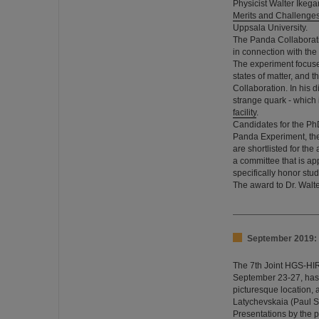
Physicist Walter Ikegam
Merits and Challenge
Uppsala University.
The Panda Collaborat
in connection with the
The experiment focuses
states of matter, and t
Collaboration. In his 
strange quark - which
facility
.
Candidates for the PhD 
Panda Experiment, the 
are shortlisted for th
a committee that is ap
specifically honor stud
The award to Dr. Walt
September 2019: 
The 7th Joint HGS-HI
September 23-27, has 
picturesque location, 
Latychevskaia (Paul Sc
Presentations by the pa