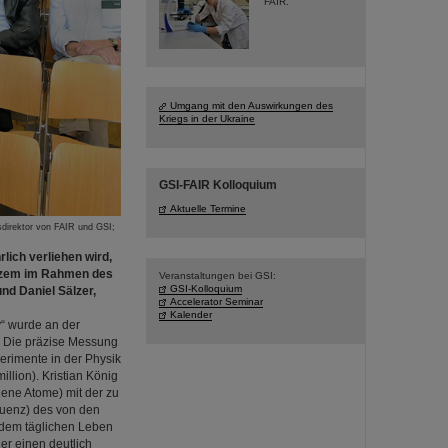
FAIR.
Umgang mit den Auswirkungen des
Kriegs in der Ukraine
GSI-FAIR Kolloquium
Aktuelle Termine
gsdirektor von FAIR und GSI;
lich verliehen wird,
Kurzem im Rahmen des
Veranstaltungen bei GSI:
GSI-Kolloquium
nd Daniel Sälzer,
Accelerator Seminar
Kalender
“ wurde an der
t. Die präzise Messung
erimente in der Physik
llion). Kristian König
dene Atome) mit der zu
quenz) des von den
 dem täglichen Leben
er einen deutlich