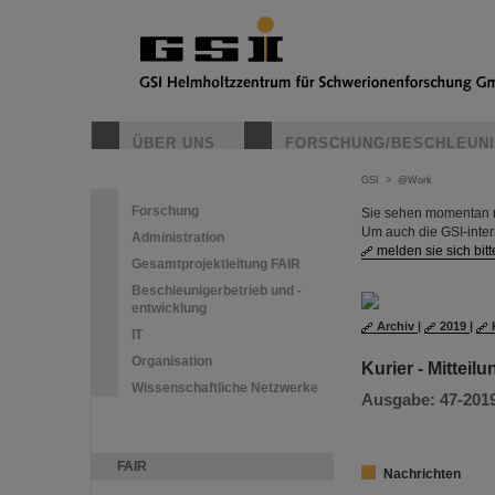
ÜBER UNS
FORSCHUNG/BESCHLEUN
GSI
>
@Work
Forschung
Sie sehen momentan nu
Um auch die GSI-inte
Administration
melden sie sich bitt
Gesamtprojektleitung FAIR
Beschleunigerbetrieb und -
entwicklung
Archiv
|
2019
|
IT
Organisation
Kurier - Mitteil
Wissenschaftliche Netzwerke
Ausgabe: 47-2019 |
FAIR
Nachrichten