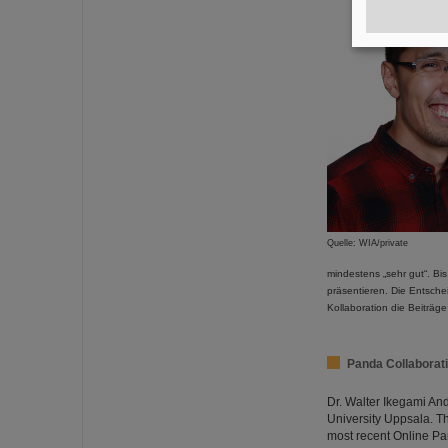
Quelle: WIA/private
mindestens „sehr gut“. Bi
präsentieren. Die Entsch
Kollaboration die Beiträ
Panda Collaborati
Dr. Walter Ikegami An
University Uppsala. T
most recent Online Pa