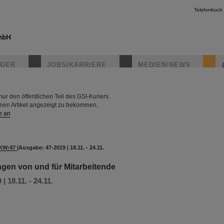
Telefonbuch
IGER
JOBS/KARRIERE
MEDIEN/NEWS
r den öffentlichen Teil des GSI-Kuriers.
instagr
rnen Artikel angezeigt zu bekommen,
e an
KW:47
|
Ausgabe: 47-2019 | 18.11. - 24.11.
ungen von und für Mitarbeitende
 18.11. - 24.11.