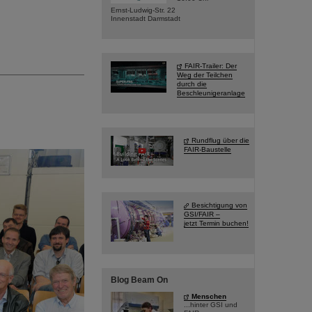
Ernst-Ludwig-Str. 22
Innenstadt Darmstadt
FAIR-Trailer: Der
Weg der Teilchen
durch die
Beschleunigeranlage
Rundflug über die
FAIR-Baustelle
Besichtigung von
GSI/FAIR –
jetzt Termin buchen!
Blog Beam On
Menschen
...hinter GSI und