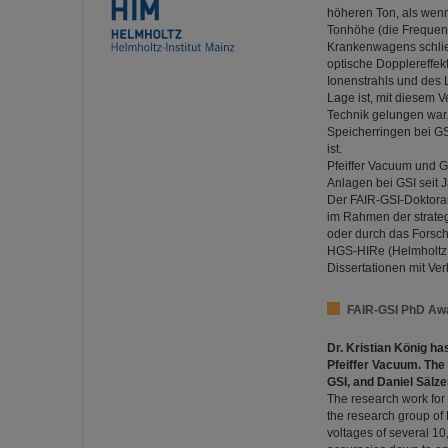
höheren Ton, als wenn
Tonhöhe (die Frequen
Krankenwagens schlie
optische Dopplereffek
Ionenstrahls und des L
Lage ist, mit diesem 
Technik gelungen war
Speicherringen bei GS
ist.
Pfeiffer Vacuum und G
Anlagen bei GSI seit J
Der FAIR-GSI-Doktoran
im Rahmen der strateg
oder durch das Forsc
HGS-HIRe (Helmholtz 
Dissertationen mit Ve
FAIR-GSI PhD Awa
Dr. Kristian König h
Pfeiffer Vacuum. The
GSI, and Daniel Sälz
The research work for 
the research group of
voltages of several 10