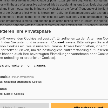
 millionth of the measured voltage (1 ppm = 1 part per million). Kristian König ha
s with the aid of a laser. He achieved this by accelerating ions (positively charged
 and then measuring the influence of velocity on the "color" (frequency) of the light
of the Doppler effect which is known from daily life: If an ambulance with a siren
, he hears a much higher tone than if the car were stationary. If the ambulance m
pitch (frequency) is measured and the pitch of the resting siren is known, the spee
the same happens with the light that atoms or ions emit in flight. This optical Dopple
e precision using lasers if the properties of the ion beam and the laser beam are 
ktieren Ihre Privatsphäre
as constructed a setup enabling him to measure voltages to an accuracy of 5 ppm us
higher than what had been reached ever before with this technique. Such precise 
H) verwenden Cookies auf „gsi.de“. Einzelheiten zu den Arten von Co
 determine the velocity of ions in the storage rings at GSI and at the future FAIR faci
 finden Sie unten und in unserem
Cookie-Hinweis
. Bitte willigen Sie in 
f precision experiments.
on Cookies ein, wie in unserem Cookie-Hinweis beschrieben, indem Si
 fortsetzen“ klicken, um die bestmögliche Nutzererfahrung auf unsere
SI have a long-standing partnership. Vacuum solutions from Pfeiffer Vacuum have
e können auch Ihre bevorzugten Einstellungen vornehmen oder Cooki
mental setups at GSI for decades.
e unbedingt erforderlicher Cookies).
D Award honors the best doctoral dissertation completed during the previous year.
ations that were financially supported by GSI as part of its strategic partnerships wi
is und weitere Informationen
.
 Giessen, Heidelberg, Jena, and Mainz, or through the research and development pr
duate School HGS-HIRe (Helmholtz Graduate School for Hadron and Ion Research)
orm research for their doctoral dissertations on topics closely related to GSI and FA
entials
(immer erforderlich)
ck
:
Unbedingt erforderliche Cookies
tomo
ion zeichnet Doktoranden aus: PhD-Preis für Dr. Walter Ikegami Andersson
ck
:
Statistik-Cookies
Dr. Walter Ikegami Andersson hat für seine Promotionsarbeit bei GSI und FAIR sowie 
den
Panda
PhD-Preis 2020 erhalten. Bekannt gegeben wurde die Auszeichnung beim j
Meine Auswahl
Alle zulassen und