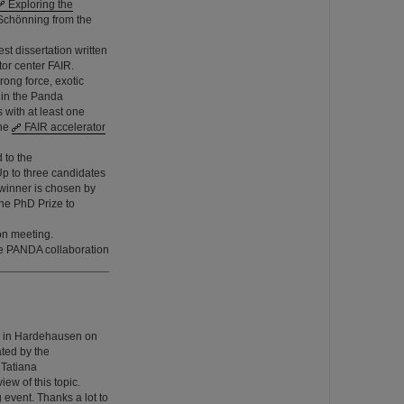
Exploring the
n Schönning from the
st dissertation written
tor center FAIR.
rong force, exotic
k in the Panda
 with at least one
the
FAIR accelerator
 to the
Up to three candidates
 winner is chosen by
the PhD Prize to
on meeting.
the PANDA collaboration
e in Hardehausen on
ted by the
 Tatiana
ew of this topic.
 event. Thanks a lot to