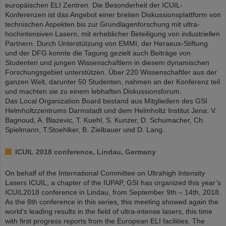
europäischen ELI Zentren. Die Besonderheit der ICUIL-
Konferenzen ist das Angebot einer breiten Diskussionsplattform von
technischen Aspekten bis zur Grundlagenforschung mit ultra-
hochintensiven Lasern, mit erheblicher Beteiligung von industriellen
Partnern. Durch Unterstützung von EMMI, der Heraeus-Stiftung
und der DFG konnte die Tagung gezielt auch Beiträge von
Studenten und jungen Wissenschaftlern in diesem dynamischen
Forschungsgebiet unterstützen. Über 220 Wissenschaftler aus der
ganzen Welt, darunter 50 Studenten, nahmen an der Konferenz teil
und machten sie zu einem lebhaften Diskussionsforum.
Das Local Organization Board bestand aus Mitgliedern des GSI
Helmholtzzentrums Darmstadt und dem Helmholtz Institut Jena: V.
Bagnoud, A. Blazevic, T. Kuehl, S. Kunzer, D. Schumacher, Ch.
Spielmann, T.Stoehlker, B. Zielbauer und D. Lang.
ICUIL 2018 conference, Lindau, Germany
On behalf of the International Committee on Ultrahigh Intensity
Lasers ICUIL, a chapter of the IUPAP, GSI has organized this year’s
ICUIL2018 conference in Lindau, from September 9th – 14th, 2018.
As the 8th conference in this series, this meeting showed again the
world’s leading results in the field of ultra-intense lasers, this time
with first progress reports from the European ELI facilities. The