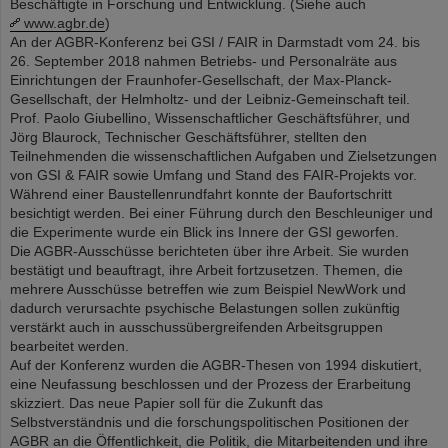
Beschäftigte in Forschung und Entwicklung. (Siehe auch
www.agbr.de
)
An der AGBR-Konferenz bei GSI / FAIR in Darmstadt vom 24. bis
26. September 2018 nahmen Betriebs- und Personalräte aus
Einrichtungen der Fraunhofer-Gesellschaft, der Max-Planck-
Gesellschaft, der Helmholtz- und der Leibniz-Gemeinschaft teil.
Prof. Paolo Giubellino, Wissenschaftlicher Geschäftsführer, und
Jörg Blaurock, Technischer Geschäftsführer, stellten den
Teilnehmenden die wissenschaftlichen Aufgaben und Zielsetzungen
von GSI & FAIR sowie Umfang und Stand des FAIR-Projekts vor.
Während einer Baustellenrundfahrt konnte der Baufortschritt
besichtigt werden. Bei einer Führung durch den Beschleuniger und
die Experimente wurde ein Blick ins Innere der GSI geworfen.
Die AGBR-Ausschüsse berichteten über ihre Arbeit. Sie wurden
bestätigt und beauftragt, ihre Arbeit fortzusetzen. Themen, die
mehrere Ausschüsse betreffen wie zum Beispiel NewWork und
dadurch verursachte psychische Belastungen sollen zukünftig
verstärkt auch in ausschussübergreifenden Arbeitsgruppen
bearbeitet werden.
Auf der Konferenz wurden die AGBR-Thesen von 1994 diskutiert,
eine Neufassung beschlossen und der Prozess der Erarbeitung
skizziert. Das neue Papier soll für die Zukunft das
Selbstverständnis und die forschungspolitischen Positionen der
AGBR an die Öffentlichkeit, die Politik, die Mitarbeitenden und ihre