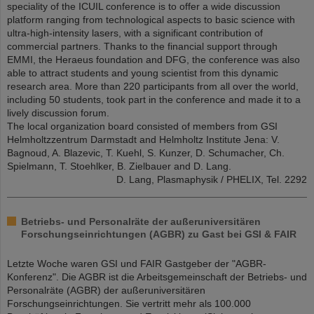
speciality of the ICUIL conference is to offer a wide discussion
platform ranging from technological aspects to basic science with
ultra-high-intensity lasers, with a significant contribution of
commercial partners. Thanks to the financial support through
EMMI, the Heraeus foundation and DFG, the conference was also
able to attract students and young scientist from this dynamic
research area. More than 220 participants from all over the world,
including 50 students, took part in the conference and made it to a
lively discussion forum.
The local organization board consisted of members from GSI
Helmholtzzentrum Darmstadt and Helmholtz Institute Jena: V.
Bagnoud, A. Blazevic, T. Kuehl, S. Kunzer, D. Schumacher, Ch.
Spielmann, T. Stoehlker, B. Zielbauer and D. Lang.
D. Lang, Plasmaphysik / PHELIX, Tel. 2292
Betriebs- und Personalräte der außeruniversitären
Forschungseinrichtungen (AGBR) zu Gast bei GSI & FAIR
Letzte Woche waren GSI und FAIR Gastgeber der "AGBR-
Konferenz". Die AGBR ist die Arbeitsgemeinschaft der Betriebs- und
Personalräte (AGBR) der außeruniversitären
Forschungseinrichtungen. Sie vertritt mehr als 100.000