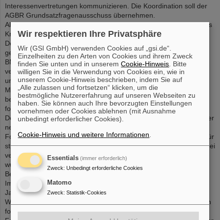
Interessenvertretungen kommunizieren. Die Koordination soll der
AGBR Grundsatzfragenausschuss übernehmen.
Als Vertreter von N2 [Nsquared] stellten Erich Zähringer und Lukas
Wir respektieren Ihre Privatsphäre
Kreis die aktuellen Aktivitäten aus dem Netzwerk der
Doktorandennetzwerke von HGF, MPG und WGL vor. Dazu
Wir (GSI GmbH) verwenden Cookies auf „gsi.de“.
gehören Treffen mit Bundestagsabgeordneten und Vertretern des
Einzelheiten zu den Arten von Cookies und ihrem Zweck
BMBF. Themen für die weitere Arbeit von N2 sind die
finden Sie unten und in unserem
Cookie-Hinweis
. Bitte
verschiedenen Vertragsarten und die damit verbundenen
willigen Sie in die Verwendung von Cookies ein, wie in
unserem Cookie-Hinweis beschrieben, indem Sie auf
unterschiedlichen Vergütungen, die Internationalität und der
„Alle zulassen und fortsetzen“ klicken, um die
Machtmissbrauch durch betreuende WissenschaftlerInnen. Die
bestmögliche Nutzererfahrung auf unseren Webseiten zu
begonnene gute Zusammenarbeit zwischen AGBR und N2 soll
haben. Sie können auch Ihre bevorzugten Einstellungen
fortgesetzt werden.
vornehmen oder Cookies ablehnen (mit Ausnahme
Der Vertreter der Gewerkschaft ver.di, Matthias Neis, berichtet über
unbedingt erforderlicher Cookies).
neue Kooperationsformen und „Finanzarchitekturen“ in der
Cookie-Hinweis und weitere Informationen
.
Forschungslandschaft, über Tarifverhandlungen der Länder und für
studentische Hilfskräfte in Berlin sowie über Umstrukturierungen bei
ver.di und den Organisationsgrad in der Wissenschaft. Mit ihm
Essentials
(immer erforderlich)
wurde auch über sachgrundlose Befristungen und ihre
Zweck
:
Unbedingt erforderliche Cookies
Beschränkung in Umsetzung des Koalitionsvertrages diskutiert.
Im Gespräch mit Karin Wolff (CDU), Gernot Grumbach (SPD) und
Matomo
Janine Wissler (LINKE) (Mitglieder des Ausschusses für
Zweck
:
Statistik-Cookies
Wissenschaft und Kunst (WKA) des Hessischen Landtags) wurden
folgende forschungspolitische Themen diskutiert: Ausbau der