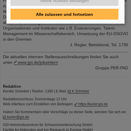
Forschungsinfrastrukturen und deren Finanzierung, Gestaltung der
Meine Auswahl bestätigen
zukünftigen Kooperation von Bund und Ländern, gute Arbeit in der
Wissenschaft und Gleichstellung in der Wissenschaft.
Alle zulassen und fortsetzen
Die VertreterInnen der vier Forschungsorganisationen diskutierten
aktuelle Entwicklungen, Vorhaben und Probleme in ihren
Organisationen und Instituten wie z.B. Evaluierungen, Talent-
Management im Wissenschaftsbereich, Umsetzung der EU-DSGVO
in den Gremien.
J. Regler, Betriebsrat, Tel. 1730
Die aktuellen internen Stellenausschreibungen finden Sie auch
unter
www.gsi.de/jobsintern
Gruppe PER-PAD
Redaktion
Kerstin Schiebel | Telefon: 1395 | E-Mail:
K.Schiebel
Redaktionsschluss: Donnerstags 12 Uhr
Web-Interface zum Einstellen von Beiträgen:
https://kurier.gsi.de
Haben Sie Kommentare oder Vorschläge zu dieser Seite, wenden Sie sich an:
kurier@gsi.de
GSI Helmholtzzentrum für Schwerionenforschung GmbH
Facility for Antiproton and Ion Research in Europe GmbH