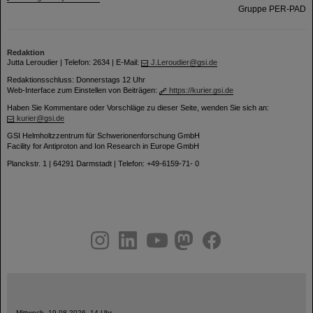
Gruppe PER-PAD
Redaktion
Jutta Leroudier | Telefon: 2634 | E-Mail:
J.Leroudier@gsi.de
Redaktionsschluss: Donnerstags 12 Uhr
Web-Interface zum Einstellen von Beiträgen:
https://kurier.gsi.de
Haben Sie Kommentare oder Vorschläge zu dieser Seite, wenden Sie sich an:
kurier@gsi.de
GSI Helmholtzzentrum für Schwerionenforschung GmbH
Facility for Antiproton and Ion Research in Europe GmbH
Planckstr. 1 | 64291 Darmstadt | Telefon: +49-6159-71- 0
instagram
linkedin
youtube
helmholtz.social
facebook
Mittwoch, 19.08.2026, 14 Uhr