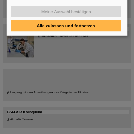
jetzt Termin buchen!
Meine Auswahl bestätigen
Alle zulassen und fortsetzen
Blog Beam On
Menschen
...hinter GSI und FAIR.
Umgang mit den Auswirkungen des Kriegs in der Ukraine
GSI-FAIR Kolloquium
Aktuelle Termine