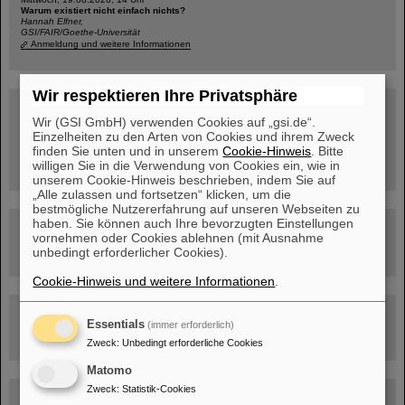
Warum existiert nicht einfach nichts?
Hannah Elfner,
GSI/FAIR/Goethe-Universität
Anmeldung und weitere Informationen
Wir respektieren Ihre Privatsphäre
SCIENCE POP-UP
geöffnet Di – Fr,
Wir (GSI GmbH) verwenden Cookies auf „gsi.de“.
12 – 17 Uhr
Einzelheiten zu den Arten von Cookies und ihrem Zweck
Sa, 11.07.26, 10:30-16:00 Uhr
finden Sie unten und in unserem
Cookie-Hinweis
. Bitte
Ernst-Ludwig-Str. 22
willigen Sie in die Verwendung von Cookies ein, wie in
Innenstadt Darmstadt
unserem Cookie-Hinweis beschrieben, indem Sie auf
„Alle zulassen und fortsetzen“ klicken, um die
bestmögliche Nutzererfahrung auf unseren Webseiten zu
haben. Sie können auch Ihre bevorzugten Einstellungen
FAIR-Trailer: Der Weg der Teilchen durch die
vornehmen oder Cookies ablehnen (mit Ausnahme
Beschleunigeranlage
unbedingt erforderlicher Cookies).
Cookie-Hinweis und weitere Informationen
.
Rundflug über die FAIR-Baustelle
Essentials
(immer erforderlich)
Zweck
:
Unbedingt erforderliche Cookies
Matomo
Zweck
:
Statistik-Cookies
Besichtigung von GSI/FAIR –