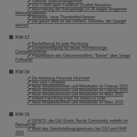
Seminar Stressmanagement
GSI / FAIR beim Frankfurt (Staffel) Marathon
Abschaltung der Klimaanlage LA 24 wegen dringender
Wartungsarbeiten
Windows: neue Thunderbird-Version
Die ganze Welt ist wie verhext, Veronika, der Spargel
wächst!
KW:17
Bestellbezug für jede Rechnung
Grundsteinlegung für neues Hochleistungs-
Computerzentrum
Präsentation des Dokumentarfilms "Barrier" über Sergei
Polikanov
KW:16
Die Abteilung Personal informiert
Info vom Fotolabor
Neue Mitarbeiterinnen und Mitarbeiter im Februar 2015
Neue Mitarbeiterinnen und Mitarbeiter im Februar 2015
Neue Mitarbeiterinnen und Mitarbeiter im März 2015
Robert-Paul-Kling-Preis für Rebecca Grün
Neue Mitarbeiterinnen und Mitarbeiter im März 2015
KW:15
GENCO: die GSI Exotic Nuclei Community verleiht im
Rahmen de
Wahl des Gleichstellungsgremiums bei GSI und FAIR
2015