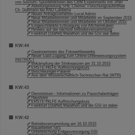
von Silizium- Spurdetektoren des CBM Experiments mit JINR
Abteilungsleitung SHE Chemie: Forschungsaufenthalt
Ch. Düllmann bei ANU Canberra
Neues Antragsverfahren Local Admin
Neue Mitarbeiterinnen und Mitarbeiter im September 2015
Neue Mitarbeiterinnen und Mitarbeiter im Oktober 2015
Eingeschränkte Entsorgung von Altchemikalien
Hinweis auf die nächste Betriebsversammlung
Frankfurt (Staffel) Marathon und die GSI war dabei
KW:44
Gewinnerinnen des Fotowettbewerbs
Neuer Gast-Zugang zum Online-Unterweisungssystem
INSTRUCT
Bekämpfung der Stinkwanzen am 31.10.2015
ERSTE-HILFE Auffrischungskurs
Beschleuniger-Palaver
Aus dem Wissenschaftlich-Technischen Rat (WTR)
KW:43
Dienstreisen - Informationen zu Pauschalanträgen
Haustiere
ERSTE-HILFE Auffrischungskurs
Frankfurt (Staffel) Marathon und die GSI ist dabei
KW:42
Betriebsversammlung am 16.10.2015
Bauarbeiten SB1
Unterbrechung Erdgasversorgung GSI