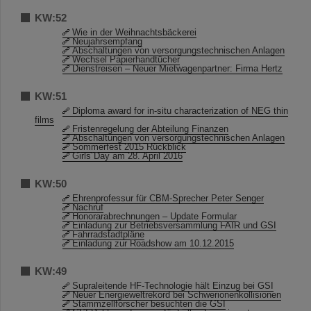
KW:52
Wie in der Weihnachtsbäckerei
Neujahrsempfang
Abschaltungen von versorgungstechnischen Anlagen
Wechsel Papierhandtücher
Dienstreisen – Neuer Mietwagenpartner: Firma Hertz
KW:51
Diploma award for in-situ characterization of NEG thin
films
Fristenregelung der Abteilung Finanzen
Abschaltungen von versorgungstechnischen Anlagen
Sommerfest 2015 Rückblick
Girls´Day am 28. April 2016
KW:50
Ehrenprofessur für CBM-Sprecher Peter Senger
Nachruf
Honorarabrechnungen – Update Formular
Einladung zur Betriebsversammlung FAIR und GSI
Fahrradstadtpläne
Einladung zur Roadshow am 10.12.2015
KW:49
Supraleitende HF-Technologie hält Einzug bei GSI
Neuer Energieweltrekord bei Schwerionenkollisionen
Stammzellforscher besuchten die GSI