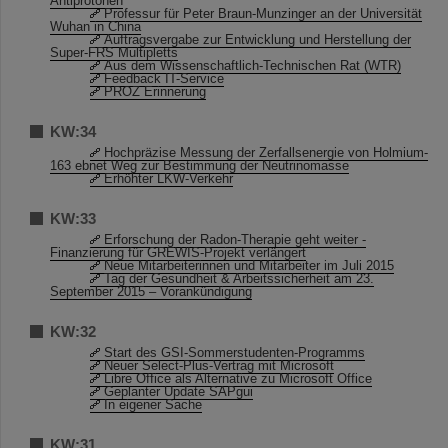
Antiprotonen
Professur für Peter Braun-Munzinger an der Universität
Wuhan in China
Auftragsvergabe zur Entwicklung und Herstellung der
Super-FRS Multipletts
Aus dem Wissenschaftlich-Technischen Rat (WTR)
Feedback IT-Service
PROZ Erinnerung
KW:34
Hochpräzise Messung der Zerfallsenergie von Holmium-
163 ebnet Weg zur Bestimmung der Neutrinomasse
Erhöhter LKW-Verkehr
KW:33
Erforschung der Radon-Therapie geht weiter -
Finanzierung für GREWIS-Projekt verlängert
Neue Mitarbeiterinnen und Mitarbeiter im Juli 2015
Tag der Gesundheit & Arbeitssicherheit am 23.
September 2015 – Vorankündigung
KW:32
Start des GSI-Sommerstudenten-Programms
Neuer Select-Plus-Vertrag mit Microsoft
Libre Office als Alternative zu Microsoft Office
Geplanter Update SAPgui
In eigener Sache
KW:31