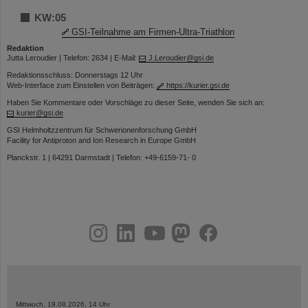
KW:05
GSI-Teilnahme am Firmen-Ultra-Triathlon
Redaktion
Jutta Leroudier | Telefon: 2634 | E-Mail:
J.Leroudier@gsi.de
Redaktionsschluss: Donnerstags 12 Uhr
Web-Interface zum Einstellen von Beiträgen:
https://kurier.gsi.de
Haben Sie Kommentare oder Vorschläge zu dieser Seite, wenden Sie sich an:
kurier@gsi.de
GSI Helmholtzzentrum für Schwerionenforschung GmbH
Facility for Antiproton and Ion Research in Europe GmbH
Planckstr. 1 | 64291 Darmstadt | Telefon: +49-6159-71- 0
instagram
linkedin
youtube
helmholtz.social
facebook
Mittwoch, 19.08.2026, 14 Uhr