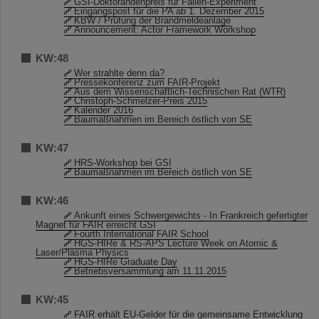
GSI-Doktorandenpreis für Fallen-Experiment
Eingangspost für die PA ab 1. Dezember 2015
KBW / Prüfung der Brandmeldeanlage
Announcement: Actor Framework Workshop
KW:48
Wer strahlte denn da?
Pressekonferenz zum FAIR-Projekt
Aus dem Wissenschaftlich-Technischen Rat (WTR)
Christoph-Schmelzer-Preis 2015
Kalender 2016
Baumaßnahmen im Bereich östlich von SE
KW:47
HRS-Workshop bei GSI
Baumaßnahmen im Bereich östlich von SE
KW:46
Ankunft eines Schwergewichts - In Frankreich gefertigter
Magnet für FAIR erreicht GSI
Fourth International FAIR School
HGS-HIRe & RS-APS Lecture Week on Atomic &
Laser/Plasma Physics
HGS-HIRe Graduate Day
Betriebsversammlung am 11.11.2015
KW:45
FAIR erhält EU-Gelder für die gemeinsame Entwicklung