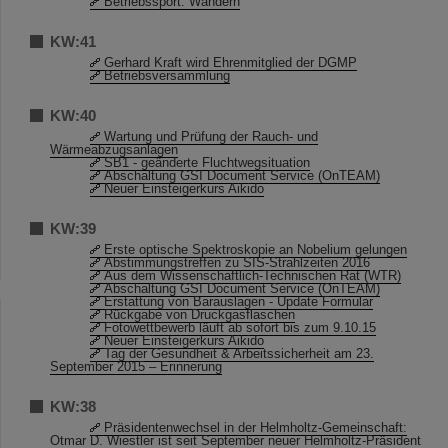
Betriebssport: Wandern
KW:41
Gerhard Kraft wird Ehrenmitglied der DGMP
Betriebsversammlung
KW:40
Wartung und Prüfung der Rauch- und
Wärmeabzugsanlagen
SB1 - geänderte Fluchtwegsituation
Abschaltung GSI Document Service (OnTEAM)
Neuer Einsteigerkurs Aikido
KW:39
Erste optische Spektroskopie an Nobelium gelungen
Abstimmungstreffen zu SIS-Strahlzeiten 2016
Aus dem Wissenschaftlich-Technischen Rat (WTR)
Abschaltung GSI Document Service (OnTEAM)
Erstattung von Barauslagen - Update Formular
Rückgabe von Druckgasflaschen
Fotowettbewerb läuft ab sofort bis zum 9.10.15
Neuer Einsteigerkurs Aikido
Tag der Gesundheit & Arbeitssicherheit am 23.
September 2015 – Erinnerung
KW:38
Präsidentenwechsel in der Helmholtz-Gemeinschaft:
Otmar D. Wiestler ist seit September neuer Helmholtz-Präsident