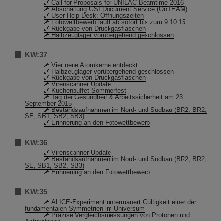
Call for Proposals for UNILAC-Beamtime 2016
Abschaltung GSI Document Service (OnTEAM)
User Help Desk: Öffnungszeiten
Fotowettbewerb läuft ab sofort bis zum 9.10.15
Rückgabe von Druckgasflaschen
Halbzeuglager vorübergehend geschlossen
KW:37
Vier neue Atomkerne entdeckt
Halbzeuglager vorübergehend geschlossen
Rückgabe von Druckgasflaschen
Virenscanner Update
Kuchenbuffet Sommerfest
Tag der Gesundheit & Arbeitssicherheit am 23.
September 2015
Bestandsaufnahmen im Nord- und Südbau (BR2, BR2,
SE, SB1, SB2, SB3)
Erinnerung an den Fotowettbewerb
KW:36
Virenscanner Update
Bestandsaufnahmen im Nord- und Südbau (BR2, BR2,
SE, SB1, SB2, SB3)
Erinnerung an den Fotowettbewerb
KW:35
ALICE-Experiment untermauert Gültigkeit einer der
fundamentalen Symmetrien im Universum
Präzise Vergleichsmessungen von Protonen und