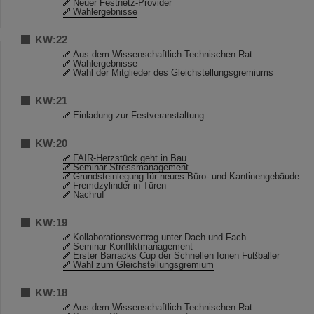
Neuer Festnetz-Provider
Wahlergebnisse
KW:22
Aus dem Wissenschaftlich-Technischen Rat
Wahlergebnisse
Wahl der Mitglieder des Gleichstellungsgremiums
KW:21
Einladung zur Festveranstaltung
KW:20
FAIR-Herzstück geht in Bau
Seminar Stressmanagement
Grundsteinlegung für neues Büro- und Kantinengebäude
Fremdzylinder in Türen
Nachruf
KW:19
Kollaborationsvertrag unter Dach und Fach
Seminar Konfliktmanagement
Erster Barracks Cup der Schnellen Ionen Fußballer
Wahl zum Gleichstellungsgremium
KW:18
Aus dem Wissenschaftlich-Technischen Rat