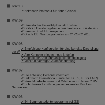
KW:13
Helmholtz-Professur für Hans Geissel
KW:09
Darmstädter Umweltdiplom jetzt online
GSI-Schlüsselausgabe und -rücknahme im Gästebüro
Seminar Konfliktmanagement
Oracle DB: Wartungsarbeiten am 24.-25.02.2015
KW:08
Empfohlene Konfiguration für eine korrekte Darstellung
der W
Alte Kontakte pflegen, neue knüpfen
Abgabe der Arbeitsunfähigkeitsbescheinigung
Mobilfunkverträge/Gerätebeschaffung
KW:07
Die Abteilung Personal informiert
Helmholtz International Center for FAIR (HIC for FAIR)
Neue Mitarbeiterinnen und Mitarbeiter im Januar 2015
Schrittweise Einführung eines separaten Drucker-
Netzwerkes
KW:06
34. Sommerstudentenprogramm bei GSI