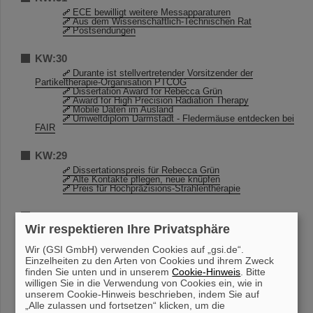
ECE bewilligt weitere Messapparaturen
Aus dem Wissenschaftlich-Technischen Rat
Postsendungen
KW:30
Durante ist stellvertretender Vorsitzender der
Partikeltherapie-Organisation PTCOG
Dissertation Award for Rebecca Grün
Award for High Precision Radiation Therapy
Mobile Daten im Ausland
Umweltdiplom Darmstadt - Fledermäuse entdecken bei
FAIR
KW:29
Dissertationspreis für Rebecca Grün
Alte Kontakte pflegen, neue knüpfen
Preis für Hochpräzisions-Strahlentherapie
KW:28
Wir respektieren Ihre Privatsphäre
Auffrischung der Kenntnisse für Kranführer
Wer strahlt denn da?
Wir (GSI GmbH) verwenden Cookies auf „gsi.de“.
Wiederbelebung des GSI/FAIR-Festkomitees
Es sind noch Plätze frei für den Triathlon “10 Freunde”
Einzelheiten zu den Arten von Cookies und ihrem Zweck
ALICE collaboration week bei GSI
finden Sie unten und in unserem
Cookie-Hinweis
. Bitte
Abteilung BAU macht Begehungen zur
willigen Sie in die Verwendung von Cookies ein, wie in
Raumdatenaufnahme
unserem Cookie-Hinweis beschrieben, indem Sie auf
„Alle zulassen und fortsetzen“ klicken, um die