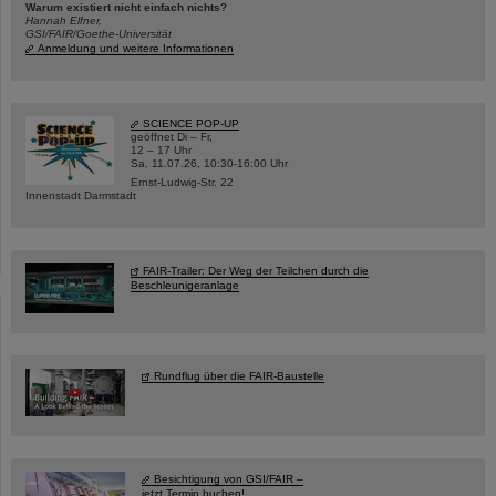
Warum existiert nicht einfach nichts?
Hannah Elfner,
GSI/FAIR/Goethe-Universität
Anmeldung und weitere Informationen
SCIENCE POP-UP
geöffnet Di – Fr,
12 – 17 Uhr
Sa, 11.07.26, 10:30-16:00 Uhr
Ernst-Ludwig-Str. 22
Innenstadt Darmstadt
FAIR-Trailer: Der Weg der Teilchen durch die
Beschleunigeranlage
Rundflug über die FAIR-Baustelle
Besichtigung von GSI/FAIR –
jetzt Termin buchen!