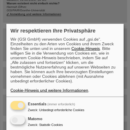
Warum existiert nicht einfach nichts?
Hannah Elfner,
GSI/FAIR/Goethe-Universität
Anmeldung und weitere Informationen
Wir respektieren Ihre Privatsphäre
SCIENCE POP-UP
geöffnet Di – Fr,
Wir (GSI GmbH) verwenden Cookies auf „gsi.de“.
12 – 17 Uhr
Einzelheiten zu den Arten von Cookies und ihrem Zweck
Sa, 11.07.26, 10:30-16:00 Uhr
finden Sie unten und in unserem
Cookie-Hinweis
. Bitte
Ernst-Ludwig-Str. 22
willigen Sie in die Verwendung von Cookies ein, wie in
Innenstadt Darmstadt
unserem Cookie-Hinweis beschrieben, indem Sie auf
„Alle zulassen und fortsetzen“ klicken, um die
bestmögliche Nutzererfahrung auf unseren Webseiten zu
haben. Sie können auch Ihre bevorzugten Einstellungen
FAIR-Trailer: Der Weg der Teilchen durch die
vornehmen oder Cookies ablehnen (mit Ausnahme
Beschleunigeranlage
unbedingt erforderlicher Cookies).
Cookie-Hinweis und weitere Informationen
.
Rundflug über die FAIR-Baustelle
Essentials
(immer erforderlich)
Zweck
:
Unbedingt erforderliche Cookies
Matomo
Zweck
:
Statistik-Cookies
Besichtigung von GSI/FAIR –