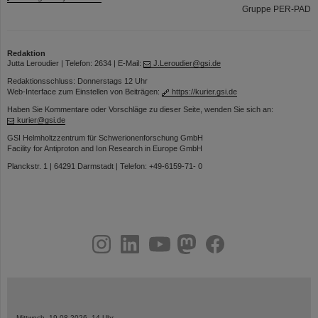
Gruppe PER-PAD
Redaktion
Jutta Leroudier | Telefon: 2634 | E-Mail:
J.Leroudier@gsi.de
Redaktionsschluss: Donnerstags 12 Uhr
Web-Interface zum Einstellen von Beiträgen:
https://kurier.gsi.de
Haben Sie Kommentare oder Vorschläge zu dieser Seite, wenden Sie sich an:
kurier@gsi.de
GSI Helmholtzzentrum für Schwerionenforschung GmbH
Facility for Antiproton and Ion Research in Europe GmbH
Planckstr. 1 | 64291 Darmstadt | Telefon: +49-6159-71- 0
instagram
linkedin
youtube
helmholtz.social
facebook
Mittwoch, 19.08.2026, 14 Uhr