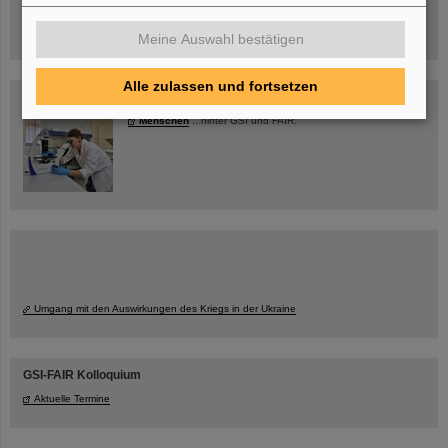
jetzt Termin buchen!
Meine Auswahl bestätigen
Alle zulassen und fortsetzen
Blog Beam On
Menschen
...hinter GSI und FAIR.
Umgang mit den Auswirkungen des Kriegs in der Ukraine
GSI-FAIR Kolloquium
Aktuelle Termine