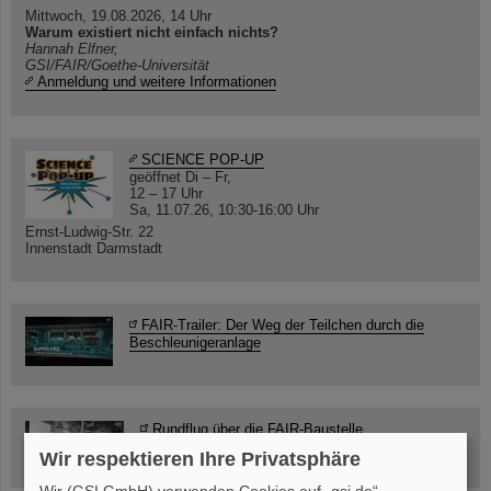
Mittwoch, 19.08.2026, 14 Uhr
Warum existiert nicht einfach nichts?
Hannah Elfner,
GSI/FAIR/Goethe-Universität
Anmeldung und weitere Informationen
SCIENCE POP-UP
geöffnet Di – Fr,
12 – 17 Uhr
Sa, 11.07.26, 10:30-16:00 Uhr
Ernst-Ludwig-Str. 22
Innenstadt Darmstadt
FAIR-Trailer: Der Weg der Teilchen durch die
Beschleunigeranlage
Rundflug über die FAIR-Baustelle
Wir respektieren Ihre Privatsphäre
Wir (GSI GmbH) verwenden Cookies auf „gsi.de“.