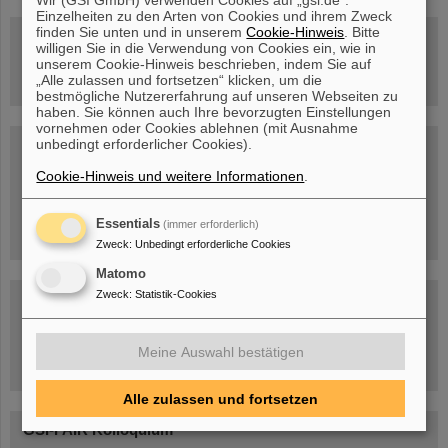
Einzelheiten zu den Arten von Cookies und ihrem Zweck
finden Sie unten und in unserem
Cookie-Hinweis
. Bitte
Besichtigung von GSI/FAIR –
willigen Sie in die Verwendung von Cookies ein, wie in
jetzt Termin buchen!
unserem Cookie-Hinweis beschrieben, indem Sie auf
„Alle zulassen und fortsetzen“ klicken, um die
bestmögliche Nutzererfahrung auf unseren Webseiten zu
haben. Sie können auch Ihre bevorzugten Einstellungen
vornehmen oder Cookies ablehnen (mit Ausnahme
unbedingt erforderlicher Cookies).
Blog Beam On
Menschen
...hinter GSI und FAIR.
Cookie-Hinweis und weitere Informationen
.
Essentials
(immer erforderlich)
Zweck
:
Unbedingt erforderliche Cookies
Matomo
Zweck
:
Statistik-Cookies
Meine Auswahl bestätigen
Umgang mit den Auswirkungen des Kriegs in der Ukraine
Alle zulassen und fortsetzen
GSI-FAIR Kolloquium