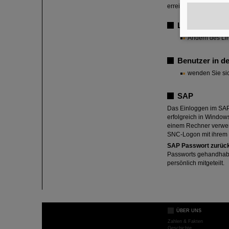
erreichbar.
Linux-Samba-
Ändern des Li
Benutzer in d
wenden Sie sic
SAP
Das Einloggen im SAP-
erfolgreich in Window
einem Rechner verwend
SNC-Logon mit ihrem
SAP Passwort zurüc
Passworts gehandhabt
persönlich mitgeteilt.
ÜBER UNS
Zahlen & Fakten
Geschichte