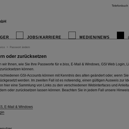
Telefonbuch
IGER
JOBS/KARRIERE
MEDIEN/NEWS
vice
>
Passwort ändern
rn oder zurücksetzen
en wir Ihnen, wie Sie Ihre Passworte für e.biss, E-Mail & Windows, GSI Web Login, 
zurücksetzen können.
rschiedenen GSI-Accounts können mit Kenntnis des alten geändert oder, wenn Sie
ückgesetzt werden. Im zweiten Fall ist es notwendig, einen gültigen Ausweis zur Ide
den hier eine Sammlung von Links zu den verschiedenen Webinterfaces und Anleitu
dern oder zurücksetzen lassen können. Beachten Sie in jedem Fall unsere Hinwei
AS, E-Mail & Windows
gin
enutzer