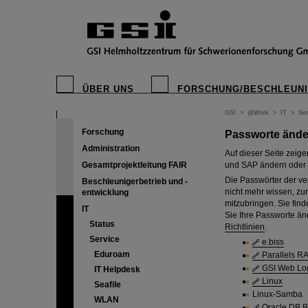
ÜBER UNS
FORSCHUNG/BESCHLEUN
GSI
>
@Work
>
IT
>
Ser
Forschung
Passworte ände
Administration
Auf dieser Seite zeig
Gesamtprojektleitung FAIR
und SAP ändern oder 
Die Passwörter der ve
Beschleunigerbetrieb und -
nicht mehr wissen, zur
entwicklung
mitzubringen. Sie fin
IT
Sie Ihre Passworte än
Status
Richtlinien
.
Service
e.biss
Eduroam
Parallels R
GSI Web Lo
IT Helpdesk
Linux
Seafile
Linux-Samba
WLAN
Oracle DB B