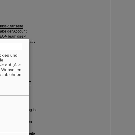
.biss-Startseite
gabe der Account
SAP-Team direkt
rücksetzen. Alternativ
okies und
die
e auf „Alle
wendeten
n Webseiten
es ablehnen
Ausweis an das
IT
dern (Die Anleitung ist
itgen Ausweis an den
ung auf dieser Seite