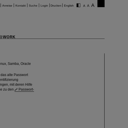
Anreise
Kontakt
Suche
Login
Drucken
English
@WORK
Linux, Samba, Oracle
 das alte Passwort
ntifizierung
ngen, mit deren Hilfe
se zu den
Passwort-