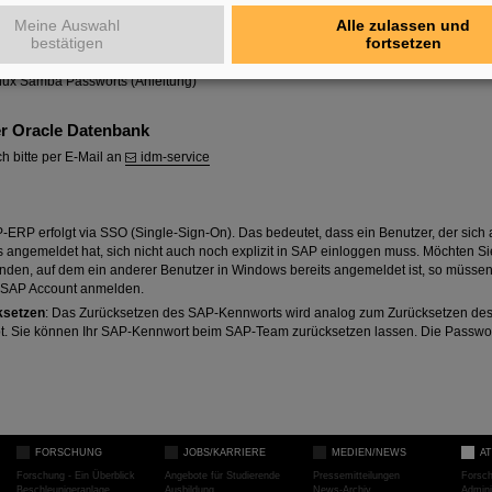
Meine Auswahl
Alle zulassen und
bestätigen
fortsetzen
Verbindung
nux Samba Passworts (Anleitung)
er Oracle Datenbank
h bitte per E-Mail an
idm-service
ERP erfolgt via SSO (Single-Sign-On). Das bedeutet, dass ein Benutzer, der sich
s angemeldet hat, sich nicht auch noch explizit in SAP einloggen muss. Möchten S
en, auf dem ein anderer Benutzer in Windows bereits angemeldet ist, so müssen
 SAP Account anmelden.
ksetzen
: Das Zurücksetzen des SAP-Kennworts wird analog zum Zurücksetzen de
. Sie können Ihr SAP-Kennwort beim SAP-Team zurücksetzen lassen. Die Passwo
FORSCHUNG
JOBS/KARRIERE
MEDIEN/NEWS
A
Forschung - Ein Überblick
Angebote für Studierende
Pressemitteilungen
Forsc
Beschleunigeranlage
Ausbildung
News-Archiv
Admini