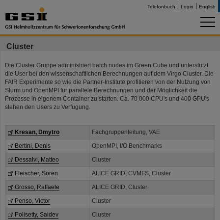
Telefonbuch
Login
English
Cluster
Die Cluster Gruppe administriert batch nodes im Green Cube und unterstützt
die User bei den wissenschaftlichen Berechnungen auf dem Virgo Cluster. Die
FAIR Experimente so wie die Partner-Institute profitieren von der Nutzung von
Slurm und OpenMPI für parallele Berechnungen und der Möglichkeit die
Prozesse in eigenem Container zu starten. Ca. 70 000 CPU's und 400 GPU's
stehen den Users zu Verfügung.
Kresan, Dmytro
Fachgruppenleitung, VAE
Bertini, Denis
OpenMPI, I/O Benchmarks
Dessalvi, Matteo
Cluster
Fleischer, Sören
ALICE GRID, CVMFS, Cluster
Grosso, Raffaele
ALICE GRID, Cluster
Penso, Victor
Cluster
Polisetty, Saidev
Cluster