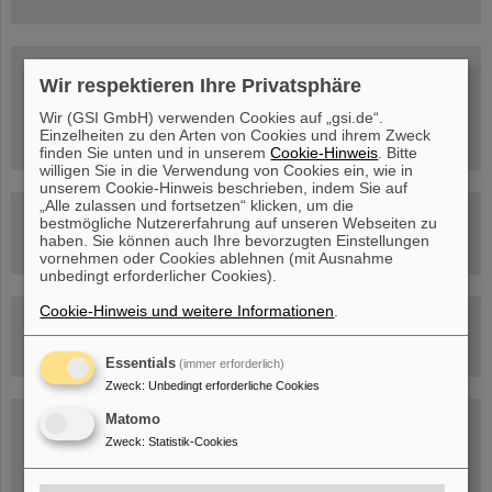
SCIENCE POP-UP
geöffnet Di – Fr,
Wir respektieren Ihre Privatsphäre
12 – 17 Uhr
Sa, 11.07.26, 10:30-16:00 Uhr
Wir (GSI GmbH) verwenden Cookies auf „gsi.de“.
Ernst-Ludwig-Str. 22
Einzelheiten zu den Arten von Cookies und ihrem Zweck
Innenstadt Darmstadt
finden Sie unten und in unserem
Cookie-Hinweis
. Bitte
willigen Sie in die Verwendung von Cookies ein, wie in
unserem Cookie-Hinweis beschrieben, indem Sie auf
„Alle zulassen und fortsetzen“ klicken, um die
FAIR-Trailer: Der Weg der Teilchen durch die
bestmögliche Nutzererfahrung auf unseren Webseiten zu
Beschleunigeranlage
haben. Sie können auch Ihre bevorzugten Einstellungen
vornehmen oder Cookies ablehnen (mit Ausnahme
unbedingt erforderlicher Cookies).
Cookie-Hinweis und weitere Informationen
.
Rundflug über die FAIR-Baustelle
Essentials
(immer erforderlich)
Zweck
:
Unbedingt erforderliche Cookies
Matomo
Besichtigung von GSI/FAIR –
jetzt Termin buchen!
Zweck
:
Statistik-Cookies