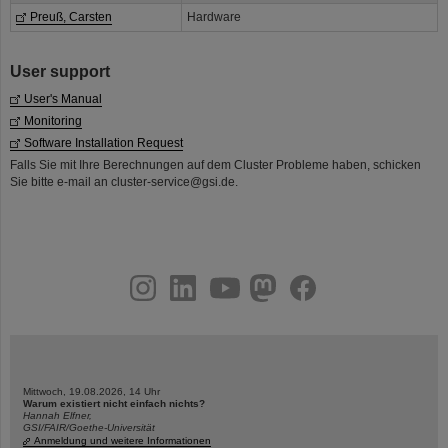
Preuß, Carsten
Hardware
User support
User's Manual
Monitoring
Software Installation Request
Falls Sie mit Ihre Berechnungen auf dem Cluster Probleme haben, schicken
Sie bitte e-mail an cluster-service@gsi.de.
instagram
linkedin
youtube
helmholtz.social
facebook
Mittwoch, 19.08.2026, 14 Uhr
Warum existiert nicht einfach nichts?
Hannah Elfner,
GSI/FAIR/Goethe-Universität
Anmeldung und weitere Informationen