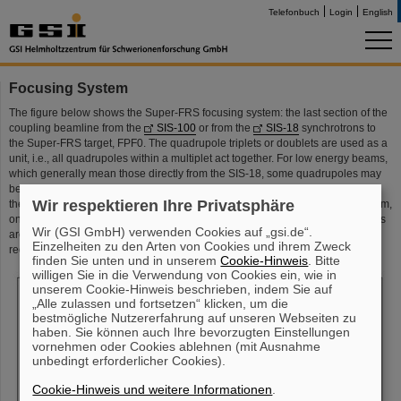
Telefonbuch
Login
English
Focusing System
The figure below shows the Super-FRS focusing system: the last section of the
coupling beamline from the
SIS-100
or from the
SIS-18
synchrotrons to
the Super-FRS target, FPF0. The quadrupole triplets or doublets are used as a
unit, i.e., all quadrupoles within a multiplet act together. For low energy beams,
which generally mean those directly from the SIS-18, some quadrupoles may
be switched off, in order to keep the remaining active quadrupoles well into
Wir respektieren Ihre Privatsphäre
their working fields. In the figure, which is for a beam of magnetic rigidity 55 Tm,
only eight of the possible ten quadrupoles are used. The unused quadrupoles
Wir (GSI GmbH) verwenden Cookies auf „gsi.de“.
are uncolored in the figure (blue-colored quadrupoles are vertically focusing,
Einzelheiten zu den Arten von Cookies und ihrem Zweck
red-colored quadrupoles are horizontally focusing).
finden Sie unten und in unserem
Cookie-Hinweis
. Bitte
willigen Sie in die Verwendung von Cookies ein, wie in
unserem Cookie-Hinweis beschrieben, indem Sie auf
„Alle zulassen und fortsetzen“ klicken, um die
bestmögliche Nutzererfahrung auf unseren Webseiten zu
haben. Sie können auch Ihre bevorzugten Einstellungen
vornehmen oder Cookies ablehnen (mit Ausnahme
unbedingt erforderlicher Cookies).
Cookie-Hinweis und weitere Informationen
.