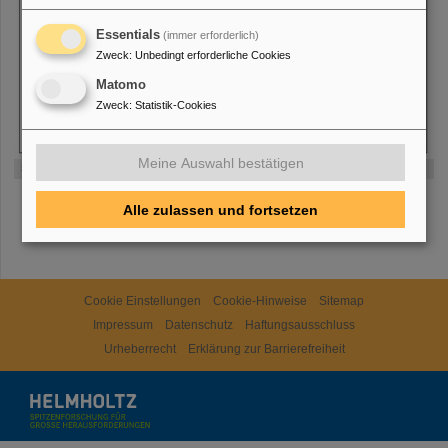
Essentials
(immer erforderlich)
Zweck
:
Unbedingt erforderliche Cookies
Matomo
Zweck
:
Statistik-Cookies
Meine Auswahl bestätigen
Super-FRS focusing system.
Alle zulassen und fortsetzen
Cookie Einstellungen
Cookie-Hinweise
Sitemap
Impressum
Datenschutz
Haftungsausschluss
Urheberrecht
Erklärung zur Barrierefreiheit