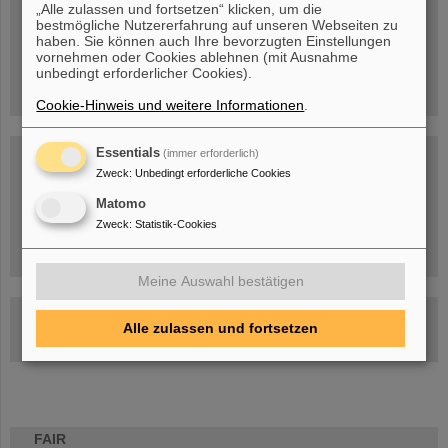
„Alle zulassen und fortsetzen“ klicken, um die
bestmögliche Nutzererfahrung auf unseren Webseiten zu
SFR - Seafile
haben. Sie können auch Ihre bevorzugten Einstellungen
vornehmen oder Cookies ablehnen (mit Ausnahme
SFR - Indico
unbedingt erforderlicher Cookies).
Cookie-Hinweis und weitere Informationen
.
Essentials
(immer erforderlich)
GSI Aktuelles (06.07.2026)
:
Zweck
:
Unbedingt erforderliche Cookies
Millimeterarbeit im Tunnel – Targetkammer des Super-FRS installiert
Matomo
GSI-Kurier (31.03.2025)
:
Zweck
:
Statistik-Cookies
Sigmaphi has successfully completed its first dipole magnet produced
for HEBT
Meine Auswahl bestätigen
Contact
Alle zulassen und fortsetzen
If you have any questions concerning this page, please contact
A.Wilms
.
FAIR