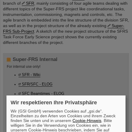
branch of
SFR
, mainly consisting of four agile teams dealing with
different topics of the Super-FRS project like coordinational tasks,
instrumentation, commissioning, magnets and controls, etc. The
agile branch is embedded into the line structure of the division SFR,
as well as in the project structure of the already existing
Super-
FRS Sub-Project
. A sketch of the new project structure of the SFRS
Task Force Early Science project shows the currently existing
different branches of the project.
Super-FRS Internal
For internal use only!
SFR - Wiki
SFR/SFC - ELOG
SFC Beamtimes - ELOG
Wir respektieren Ihre Privatsphäre
SuperFRS-GSI - ELOG
Wir (GSI GmbH) verwenden Cookies auf „gsi.de“.
SFR - Mattermost
Einzelheiten zu den Arten von Cookies und ihrem Zweck
finden Sie unten und in unserem
Cookie-Hinweis
. Bitte
SFR - GitLab
willigen Sie in die Verwendung von Cookies ein, wie in
unserem Cookie-Hinweis beschrieben, indem Sie auf
Super-FRS - EDMS