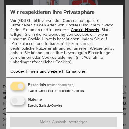
Wir respektieren Ihre Privatsphäre
Wir (GSI GmbH) verwenden Cookies auf „gsi.de“.
Einzelheiten zu den Arten von Cookies und ihrem Zweck
finden Sie unten und in unserem
Cookie-Hinweis
. Bitte
willigen Sie in die Verwendung von Cookies ein, wie in
©
unserem Cookie-Hinweis beschrieben, indem Sie auf
Abbildung 4: Versorgungseinheit I-Kicker
„Alle zulassen und fortsetzen“ klicken, um die
bestmögliche Nutzererfahrung auf unseren Webseiten zu
haben. Sie können auch Ihre bevorzugten Einstellungen
vornehmen oder Cookies ablehnen (mit Ausnahme
unbedingt erforderlicher Cookies).
EE-Kicker
Cookie-Hinweis und weitere Informationen
.
Essentials
(immer erforderlich)
Der Extraction- und Emergency-Kicker ist ein bipolarer Kicker, der
Zweck
:
Unbedingt erforderliche Cookies
einen vertikalen Kick nach oben und unten realisiert. Der Kick nach
oben stellt den normalen Betrieb dar, bei dem der Strahl in
Matomo
Richtung der Experimentierplätze und Speicherringe abgelenkt
Zweck
:
Statistik-Cookies
wird. Hingegen wird der Kick nach unten nur in Fällen verwendet, in
denen der Stahl unvorhergesehen gestoppt werden muss, um
Schäden an der Anlage zu vermeiden.
Meine Auswahl bestätigen
Diese Notfälle können zum Beispiel durch das Versagen einzelner