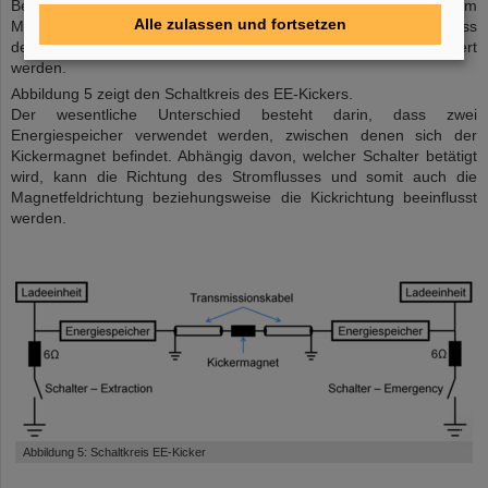
Beschleunigerkomponenten auftreten. Um mit einem
Alle zulassen und fortsetzen
Magnetsystem zwei Kickrichtungen realisieren zu können, muss
der bereits vorgestellte Schaltkreis eines Kickers modifiziert
werden.
Abbildung 5 zeigt den Schaltkreis des EE-Kickers.
Der wesentliche Unterschied besteht darin, dass zwei
Energiespeicher verwendet werden, zwischen denen sich der
Kickermagnet befindet. Abhängig davon, welcher Schalter betätigt
wird, kann die Richtung des Stromflusses und somit auch die
Magnetfeldrichtung beziehungsweise die Kickrichtung beeinflusst
werden.
©
Abbildung 5: Schaltkreis EE-Kicker