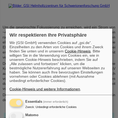
©
Um die gewünschte Fokussierung zu erreichen, wird ein Strom von
~400 kA benötigt. Zudem muß das Horn aufgrund seines hohen
Wir respektieren Ihre Privatsphäre
radioaktiven Strahlungslevels möglichst weit entfernt vom übrigen
elektrischen Aufbau der Leistungsimpulstechnik stehen, da die
Wir (GSI GmbH) verwenden Cookies auf „gsi.de“.
Einzelheiten zu den Arten von Cookies und ihrem Zweck
Elektronik ansonsten Schaden nehmen würde. Die hierbei
finden Sie unten und in unserem
Cookie-Hinweis
. Bitte
entstehende Induktivität des Gesamtsystems fällt somit
willigen Sie in die Verwendung von Cookies ein, wie in
vergleichsweise groß aus.
unserem Cookie-Hinweis beschrieben, indem Sie auf
Der benötigt Strom von etwa 400 kA wird erreicht, indem eine
„Alle zulassen und fortsetzen“ klicken, um die
bestmögliche Nutzererfahrung auf unseren Webseiten zu
Kondensatorbank mit der Kapazität von 2 mF auf ca. 14kV
haben. Sie können auch Ihre bevorzugten Einstellungen
aufgeladen wird. Die gespeicherte Energie liegt dann im Bereich
vornehmen oder Cookies ablehnen (mit Ausnahme
von 200 kJ. Das entspricht in etwa der kinetischen Energie eines
unbedingt erforderlicher Cookies).
durchschnittlichen Autos mit 1400 kg, das mit einer Geschwindigkeit
von 60 km/h fährt.
Cookie-Hinweis und weitere Informationen
.
Die Kondensatorbank wird in einem kurzen Strompuls entladen. Ein
derartiger Strompuls ist hier gezeigt:
Essentials
(immer erforderlich)
Zweck
:
Unbedingt erforderliche Cookies
Matomo