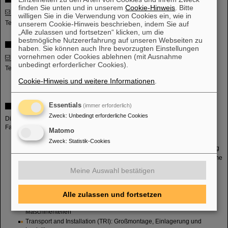
finden Sie unten und in unserem
Cookie-Hinweis
. Bitte
Marc Wengenroth
willigen Sie in die Verwendung von Cookies ein, wie in
Tel: +49 6159 71 1472
unserem Cookie-Hinweis beschrieben, indem Sie auf
„Alle zulassen und fortsetzen“ klicken, um die
bestmögliche Nutzererfahrung auf unseren Webseiten zu
Assistenz der Fachbereichleitung
haben. Sie können auch Ihre bevorzugten Einstellungen
vornehmen oder Cookies ablehnen (mit Ausnahme
Agathe Kiel-Demartial
unbedingt erforderlicher Cookies).
Tel: +49 6159 71 3442
Cookie-Hinweis und weitere Informationen
.
Essentials
Organisationseinheiten
(immer erforderlich)
Zweck
:
Unbedingt erforderliche Cookies
Die vielfältigen Aufgaben und Kompetenzen sind innerhalb Commons auf 7
Fachabteilungen verteilt:
Matomo
Beam Diagnostics (BEA): Strahldiagnose und Instrumentierung
Zweck
:
Statistik-Cookies
Cryogenics (CRY): Kälteanlagen einschließlich der Heliumversorgung
Electric Power Systems (EPS): Elektrische Energie­ver­sorgungs­systeme
Engineering (ENG): interner Dienstleister mit Mechanical Design
Meine Auswahl bestätigen
(MDS), Mechanical Integration (MIN), sowie Normal Conducting
Magnets (NCM) mit dem Alignment
Alle zulassen und fortsetzen
High Energy Beam Transport (HEB): verantwortlich für den Teil der
Hochenergie­strahlführung zwischen den einzelnen FAIR
Maschinenteilen
Transport and Installation (TRI): Großmontage, Einlagerung und