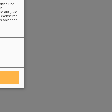
okies und
die
e auf „Alle
n Webseiten
es ablehnen