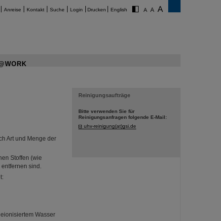
Anreise
Kontakt
Suche
Login
Drucken
English
@WORK
Reinigungsaufträge
Bitte verwenden Sie für
Reinigungsanfragen folgende E-Mail:
uhv-reinigung(at)gsi.de
ch Art und Menge der
nen Stoffen (wie
 entfernen sind.
t:
deionisiertem Wasser