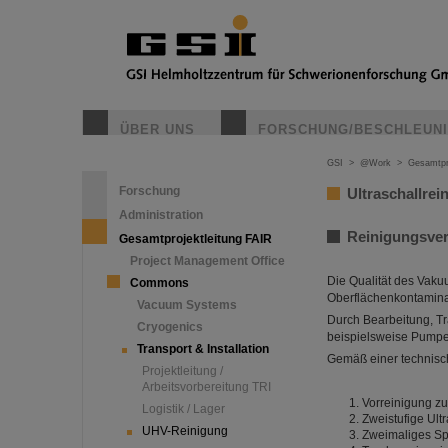
ÜBER UNS
FORSCHUNG/BESCHLEUN
GSI
>
@Work
>
Gesamtpr
Forschung
Ultraschallre
Administration
Reinigungsver
Gesamtprojektleitung FAIR
Project Management Office
Die Qualität des Vak
Commons
Oberflächenkontamina
Vacuum Systems
Durch Bearbeitung, Tr
Cryogenics
beispielsweise Pumpenö
Transport & Installation
Gemäß einer technisc
Projektleitung /
Arbeitsvorbereitung TRI
Vorreinigung zu
Logistik / Lager
Zweistufige Ult
UHV-Reinigung
Zweimaliges Sp