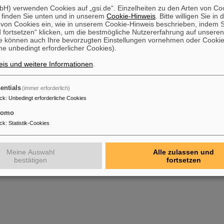
H) verwenden Cookies auf „gsi.de“. Einzelheiten zu den Arten von Co
 finden Sie unten und in unserem
Cookie-Hinweis
. Bitte willigen Sie in 
gen
on Cookies ein, wie in unserem Cookie-Hinweis beschrieben, indem Si
für Reinigungsanfragen folgende E-Mail:
 fortsetzen“ klicken, um die bestmögliche Nutzererfahrung auf unsere
e können auch Ihre bevorzugten Einstellungen vornehmen oder Cooki
i.de
e unbedingt erforderlicher Cookies).
is und weitere Informationen
.
entials
(immer erforderlich)
ck
:
Unbedingt erforderliche Cookies
tomo
ck
:
Statistik-Cookies
Meine Auswahl
Alle zulassen und
bestätigen
fortsetzen