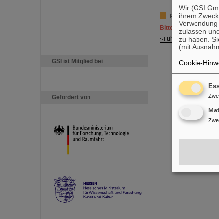
Wir (GSI Gmb
ihrem Zweck
Reinigungsanfra
Verwendung v
Bitte verwenden Sie 
zulassen und
zu haben. Si
uhv-reinigung(at)gs
(mit Ausnahm
GSI ist Mitglied bei
Cookie-Hinwe
Ess
Zwe
Gefördert von
Ma
Zwe