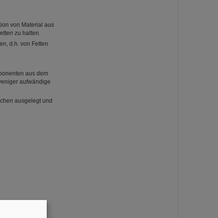
tion von Material aus
tten zu halten.
n, d.h. von Fetten
mponenten aus dem
 weniger aufwändige
ächen ausgelegt und