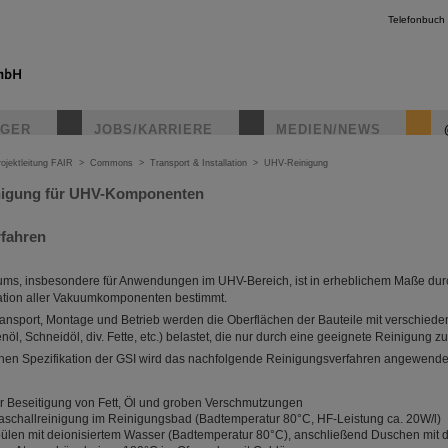
Telefonbuch
IGER
JOBS/KARRIERE
MEDIEN/NEWS
ojektleitung FAIR
>
Commons
>
Transport & Installation
>
UHV-Reinigung
inigung für UHV-Komponenten
fahren
uums, insbesondere für Anwendungen im UHV-Bereich, ist in erheblichem Maße dur
tion aller Vakuumkomponenten bestimmt.
ansport, Montage und Betrieb werden die Oberflächen der Bauteile mit verschiede
l, Schneidöl, div. Fette, etc.) belastet, die nur durch eine geeignete Reinigung zu
hen Spezifikation der GSI wird das nachfolgende Reinigungsverfahren angewende
r Beseitigung von Fett, Öl und groben Verschmutzungen
raschallreinigung im Reinigungsbad (Badtemperatur 80°C, HF-Leistung ca. 20W/l)
ülen mit deionisiertem Wasser (Badtemperatur 80°C), anschließend Duschen mit 