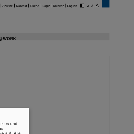
Anreise
Kontakt
Suche
Login
Drucken
English
@WORK
okies und
die
e auf „Alle