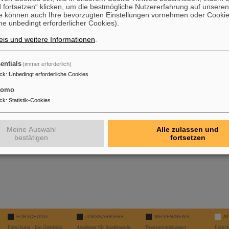
 fortsetzen“ klicken, um die bestmögliche Nutzererfahrung auf unsere
e können auch Ihre bevorzugten Einstellungen vornehmen oder Cooki
e unbedingt erforderlicher Cookies).
is und weitere Informationen
.
entials
(immer erforderlich)
ck
:
Unbedingt erforderliche Cookies
tomo
ck
:
Statistik-Cookies
Meine Auswahl
Alle zulassen und
bestätigen
fortsetzen
FORSCHUNG
JOBS/KARRIERE
MEDIEN/NEWS
A
Forschung - Ein Überblick
Angebote für Studierende
Pressemitteilungen
Forsc