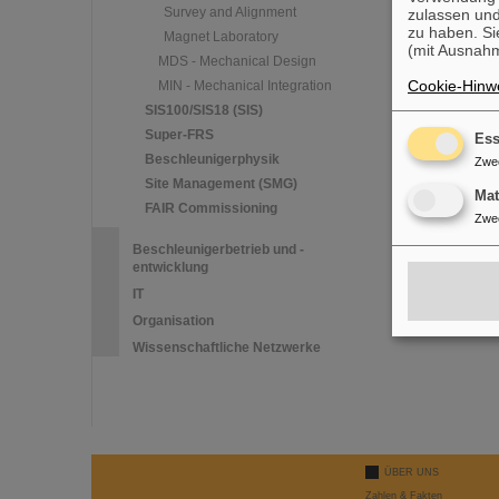
Survey and Alignment
zulassen und
zu haben. Si
Magnet Laboratory
(mit Ausnahm
MDS - Mechanical Design
Cookie-Hinwe
MIN - Mechanical Integration
SIS100/SIS18 (SIS)
Super-FRS
Ess
Beschleunigerphysik
Zwe
Site Management (SMG)
Ma
FAIR Commissioning
Zwe
Beschleunigerbetrieb und -
entwicklung
IT
Organisation
Wissenschaftliche Netzwerke
ÜBER UNS
Zahlen & Fakten