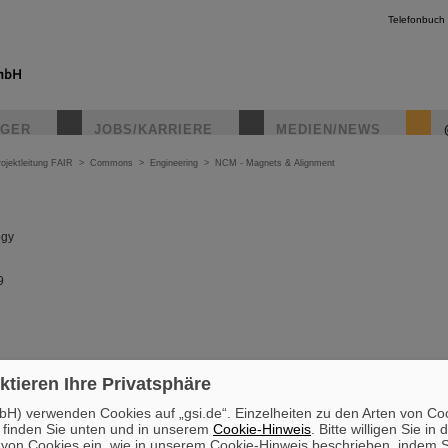
Telefonbuch
IGER
JOBS/KARRIERE
MEDIEN/NEWS
ojektleitung FAIR
>
Commons
>
Engineering
>
NCM - Magnets & Alignment
ogy
9
ktieren Ihre Privatsphäre
H) verwenden Cookies auf „gsi.de“. Einzelheiten zu den Arten von Co
 finden Sie unten und in unserem
Cookie-Hinweis
. Bitte willigen Sie in 
on Cookies ein, wie in unserem Cookie-Hinweis beschrieben, indem Si