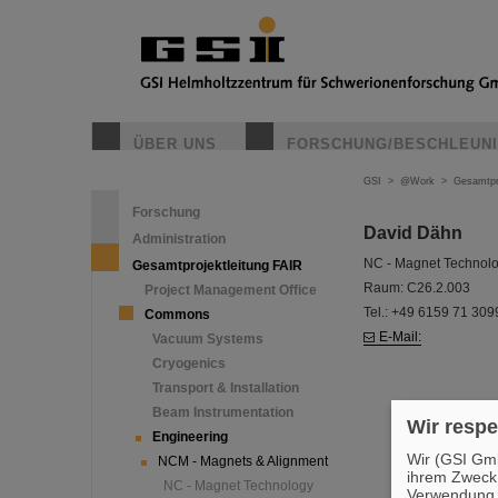
ÜBER UNS
FORSCHUNG/BESCHLEUN
GSI
>
@Work
>
Gesamtpr
Forschung
David Dähn
Administration
NC - Magnet Technol
Gesamtprojektleitung FAIR
Raum: C26.2.003
Project Management Office
Tel.: +49 6159 71 309
Commons
E-Mail:
Vacuum Systems
Cryogenics
Transport & Installation
Beam Instrumentation
Wir respe
Engineering
Wir (GSI Gmb
NCM - Magnets & Alignment
ihrem Zweck
NC - Magnet Technology
Verwendung v