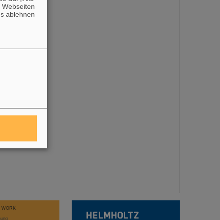
n Webseiten
es ablehnen
T WORK
hung