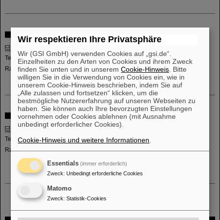
Stellvertretende Leitung
Wir respektieren Ihre Privatsphäre
Oliver Zurkan
Wir (GSI GmbH) verwenden Cookies auf „gsi.de“.
Telefon: +49-6159-71-2003
Einzelheiten zu den Arten von Cookies und ihrem Zweck
Raum: SB1.2.201
finden Sie unten und in unserem
Cookie-Hinweis
. Bitte
willigen Sie in die Verwendung von Cookies ein, wie in
unserem Cookie-Hinweis beschrieben, indem Sie auf
„Alle zulassen und fortsetzen“ klicken, um die
bestmögliche Nutzererfahrung auf unseren Webseiten zu
haben. Sie können auch Ihre bevorzugten Einstellungen
vornehmen oder Cookies ablehnen (mit Ausnahme
Assistenz
unbedingt erforderlicher Cookies).
Christian Schmitt
Tel: +49-6159-71-2396
Cookie-Hinweis und weitere Informationen
.
Raum: BR2.2.154b
Essentials
(immer erforderlich)
Zweck
:
Unbedingt erforderliche Cookies
Matomo
Zweck
:
Statistik-Cookies