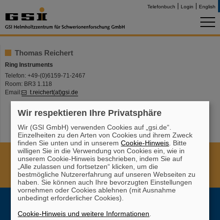
Telefonbuch
Login
English
Thomas Reichert
Ring Instruments
Telefon: +49-(0)6159-71-2467
Room: BR3 1.118
Email:
t.reichert(at)gsi.de
Wir respektieren Ihre Privatsphäre
Wir (GSI GmbH) verwenden Cookies auf „gsi.de“.
Einzelheiten zu den Arten von Cookies und ihrem Zweck
finden Sie unten und in unserem
Cookie-Hinweis
. Bitte
willigen Sie in die Verwendung von Cookies ein, wie in
Cookie Einstellungen
Cookie-Hinweise
Sitemap
unserem Cookie-Hinweis beschrieben, indem Sie auf
Impressum
Datenschutz
Haftungsausschluss
„Alle zulassen und fortsetzen“ klicken, um die
bestmögliche Nutzererfahrung auf unseren Webseiten zu
Urheberrecht
Erklärung zur Barrierefreiheit
haben. Sie können auch Ihre bevorzugten Einstellungen
vornehmen oder Cookies ablehnen (mit Ausnahme
unbedingt erforderlicher Cookies).
Cookie-Hinweis und weitere Informationen
.