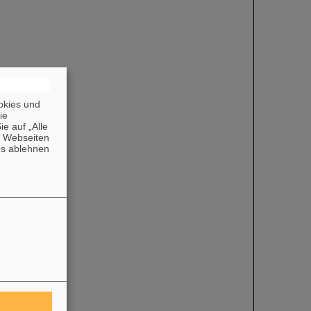
okies und
die
e auf „Alle
n Webseiten
es ablehnen