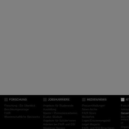
FORSCHUNG
JOBS/KARRIERE
MEDIEN/NEWS
A
Forschung - Ein Überblick
Angebote für Studierende
Pressemitteilungen
Forsc
Beschleunigeranlage
Ausbildung
News-Archiv
Admini
FAIR
Master / Promotionsarbeiten
FAIR-News
Gesamt
Wissenschaftliche Netzwerke
Duales Studium
Mediathek
Beschl
entwic
Angebote für Schüler*innen
Logos/Erscheinungsbild
IT
Arbeiten bei FAIR und GSI
target-Magazin
Organi
Mentoring Hessen
FAIR- und GSI-Broschüren