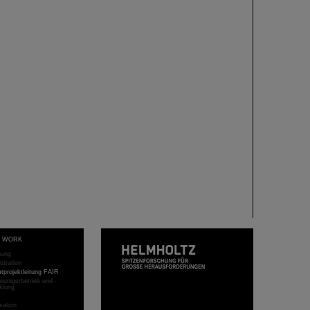
T WORK
hung
stration
projektleitung FAIR
eunigerbetrieb und -
klung
sation