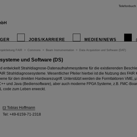
Telefonbuch
IGER
JOBS/KARRIERE
MEDIEN/NEWS
ojektleitung FAIR
>
Commons
>
Beam Instrumentation
>
Data Acquisition und Software (DAT)
ysteme und Software (DS)
d entwickelt Strahldiagnose-Datenaufnahmesysteme für die existierenden Beschl
AIR Strahldiagnosesysteme. Wesentlicher Pfeiler hierbei ist die Nutzung des FAIR 
ene für den direkten Hardwarezugriff. Unterstützt werden die Formfaktoren VME, 
 C++ und Java (Bediensoftware), aber auch moderne FPGA Systeme, z.B. FMC-Boa
 code zum Leben erweckt.
Tobias Hoffmann
Tel: +49-6159-71-2318