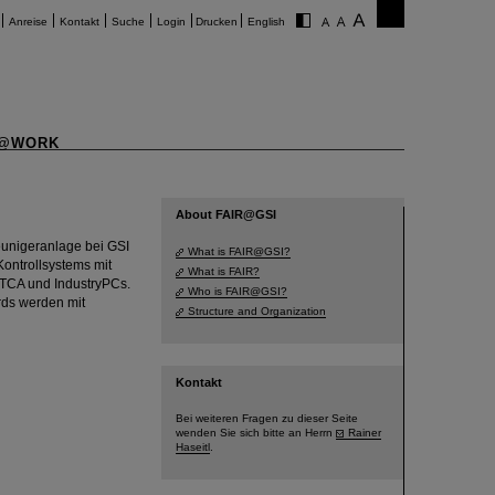
Anreise
Kontakt
Suche
Login
Drucken
English
@WORK
About FAIR@GSI
eunigeranlage bei GSI
What is FAIR@GSI?
Kontrollsystems mit
What is FAIR?
µTCA und IndustryPCs.
Who is FAIR@GSI?
rds werden mit
Structure and Organization
Kontakt
Bei weiteren Fragen zu dieser Seite
wenden Sie sich bitte an Herrn
Rainer
Haseitl
.