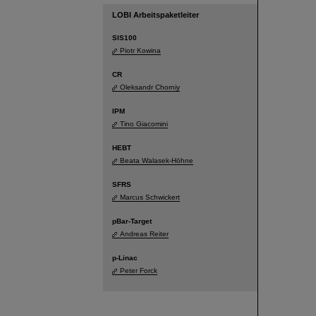
LOBI Arbeitspaketleiter
SIS100
Piotr Kowina
CR
Oleksandr Chorniy
IPM
Tino Giacomini
HEBT
Beata Walasek-Höhne
SFRS
Marcus Schwickert
pBar-Target
Andreas Reiter
p-Linac
Peter Forck