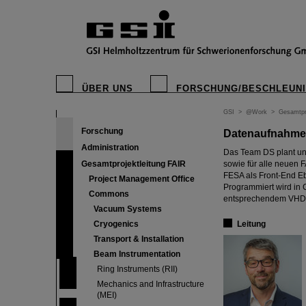
ÜBER UNS
FORSCHUNG/BESCHLEUN
GSI
>
@Work
>
Gesamtpr
Forschung
Datenaufnahmes
Administration
Das Team DS plant un
Gesamtprojektleitung FAIR
sowie für alle neuen F
FESA als Front-End Eb
Project Management Office
Programmiert wird in
Commons
entsprechendem VHDL
Vacuum Systems
Cryogenics
Leitung
Transport & Installation
Beam Instrumentation
Ring Instruments (RII)
Mechanics and Infrastructure
(MEI)