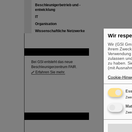
Beschleunigerbetrieb und -
entwicklung
IT
Organisation
Wissenschaftliche Netzwerke
Wir respe
Wir (GSI Gmb
ihrem Zweck
FAIR
Verwendung v
zulassen und
Bei GSI entsteht das neue
zu haben. Si
Beschleunigerzentrum FAIR.
(mit Ausnahm
Erfahren Sie mehr.
Cookie-Hinwe
Ess
Zwe
Ma
Zwe
GSI ist Mitglied bei