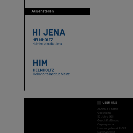
Außenstellen
ÜBER UNS
Zahlen & Fakten
Geschichte
50 Jahre GSI
Geschäftsführung
Organigramm
Hinweis geben & LkSG
Nachhaltigkeit