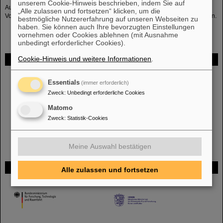
unserem Cookie-Hinweis beschrieben, indem Sie auf
Außerdem bietet Prof. Dr. Oliver Boine-Frankenheim an der TU Darmstadt
„Alle zulassen und fortsetzen“ klicken, um die
Vorlesungen zu den Themen
Plasmaphysik
und
Beschleunigerphysik
an.
bestmögliche Nutzererfahrung auf unseren Webseiten zu
haben. Sie können auch Ihre bevorzugten Einstellungen
vornehmen oder Cookies ablehnen (mit Ausnahme
unbedingt erforderlicher Cookies).
Cookie-Hinweis und weitere Informationen
.
FAIR
Bei GSI entsteht das neue Beschleunigerzentrum FAIR.
Erfahren Sie
Essentials
(immer erforderlich)
mehr.
Zweck
:
Unbedingt erforderliche Cookies
Matomo
Zweck
:
Statistik-Cookies
Meine Auswahl bestätigen
Gefördert von
Alle zulassen und fortsetzen
HMWK