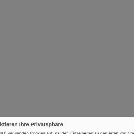
ktieren Ihre Privatsphäre
H) verwenden Cookies auf „gsi.de“. Einzelheiten zu den Arten von Co