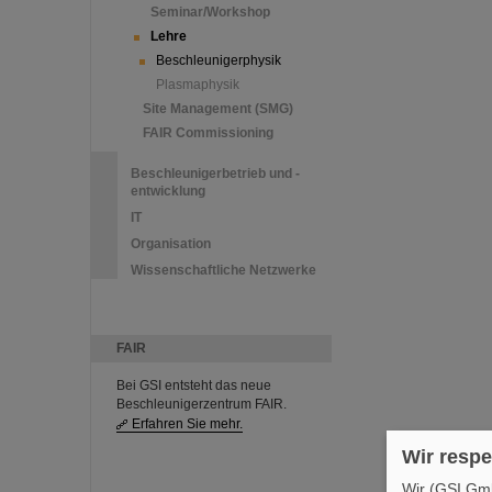
Seminar/Workshop
Lehre
Beschleunigerphysik
Plasmaphysik
Site Management (SMG)
FAIR Commissioning
Beschleunigerbetrieb und -
entwicklung
IT
Organisation
Wissenschaftliche Netzwerke
FAIR
Bei GSI entsteht das neue
Beschleunigerzentrum FAIR.
Erfahren Sie mehr.
Wir respe
Wir (GSI Gmb