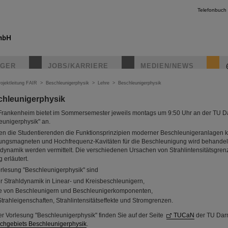
Telefonbuch
IGER
JOBS/KARRIERE
MEDIEN/NEWS
ojektleitung FAIR
>
Beschleunigerphysik
>
Lehre
>
Beschleunigerphysik
chleunigerphysik
e-Frankenheim bietet im Sommersemester jeweils montags um 9:50 Uhr an der TU D
eunigerphysik" an.
en die Studentierenden die Funktionsprinzipien moderner Beschleunigeranlagen 
rungsmagneten und Hochfrequenz-Kavitäten für die Beschleunigung wird behandel
dynamik werden vermittelt. Die verschiedenen Ursachen von Strahlintensitätsgre
 erläutert.
orlesung "Beschleunigerphysik" sind
 Strahldynamik in Linear- und Kreisbeschleunigern,
e von Beschleunigern und Beschleunigerkomponenten,
rahleigenschaften, Strahlintensitätseffekte und Stromgrenzen.
er Vorlesung "Beschleunigerphysik" finden Sie auf der Seite
TUCaN
der TU Darm
Fachgebiets Beschleunigerphysik
.