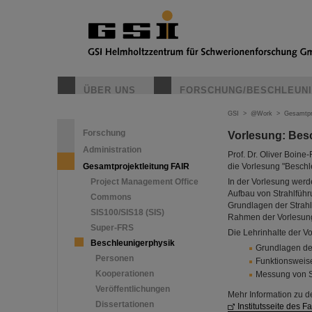
ÜBER UNS
FORSCHUNG/BESCHLEUN
GSI
>
@Work
>
Gesamtpr
Forschung
Vorlesung: Bes
Administration
Prof. Dr. Oliver Boin
Gesamtprojektleitung FAIR
die Vorlesung "Beschl
Project Management Office
In der Vorlesung werd
Aufbau von Strahlfüh
Commons
Grundlagen der Strahl
SIS100/SIS18 (SIS)
Rahmen der Vorlesung
Super-FRS
Die Lehrinhalte der V
Beschleunigerphysik
Grundlagen der
Personen
Funktionsweis
Kooperationen
Messung von St
Veröffentlichungen
Mehr Information zu d
Dissertationen
Institutsseite des 