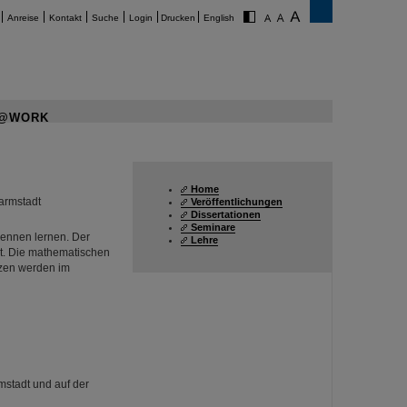
Anreise
Kontakt
Suche
Login
Drucken
English
@WORK
Home
armstadt
Veröffentlichungen
Dissertationen
Seminare
kennen lernen. Der
Lehre
t. Die mathematischen
nzen werden im
stadt und auf der