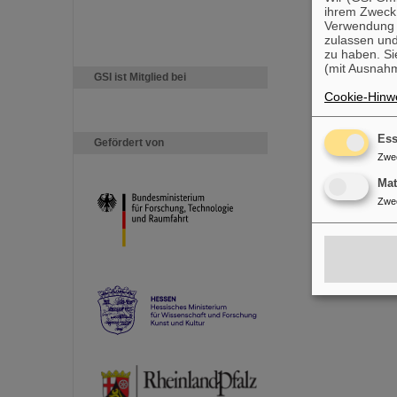
ihrem Zweck
Verwendung v
zulassen und
zu haben. Si
(mit Ausnahm
GSI ist Mitglied bei
Cookie-Hinwe
Ess
Gefördert von
Zwe
Ma
Zwe