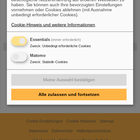
haben. Sie können auch Ihre bevorzugten Einstellungen
vornehmen oder Cookies ablehnen (mit Ausnahme
unbedingt erforderlicher Cookies).
Cookie-Hinweis und weitere Informationen
.
Essentials
(immer erforderlich)
Gefördert von
Zweck
:
Unbedingt erforderliche Cookies
Matomo
Zweck
:
Statistik-Cookies
HMWK
Meine Auswahl bestätigen
TMWWDG
Alle zulassen und fortsetzen
Cookie Einstellungen
Cookie-Hinweise
Sitemap
Impressum
Datenschutz
Haftungsausschluss