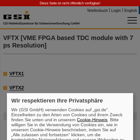
Diese Seite ist nicht öffentlich verfügbar!
Telefonbuch
Login
English
VFTX [VME FPGA based TDC module with 7
ps Resolution]
VFTX1
VFTX2
Wir respektieren Ihre Privatsphäre
Wir (GSI GmbH) verwenden Cookies auf „gsi.de“.
Einzelheiten zu den Arten von Cookies und ihrem Zweck
FAIR
finden Sie unten und in unserem
Cookie-Hinweis
. Bitte
willigen Sie in die Verwendung von Cookies ein, wie in
Bei GSI entsteht das neue Beschleunigerzentrum FAIR.
unserem Cookie-Hinweis beschrieben, indem Sie auf
Erfahren Sie mehr.
„Alle zulassen und fortsetzen“ klicken, um die
bestmögliche Nutzererfahrung auf unseren Webseiten zu