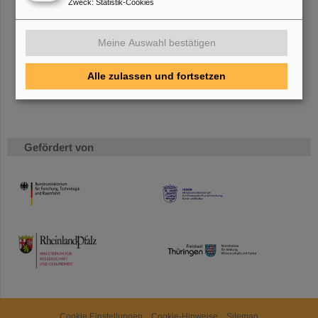
Zweck
:
Statistik-Cookies
Bei GSI entsteht das neue Beschleunigerzentrum FAIR.
Erfahren Sie mehr.
Meine Auswahl bestätigen
Alle zulassen und fortsetzen
Gefördert von
HMWK
TMWWDG
Cookie Einstellungen
Cookie-Hinweise
Sitemap