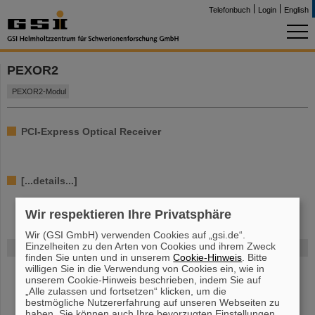
Telefonbuch
Login
English
PEXOR2
PEXOR2-Modul
PCI-Express Optical Receiver
[...details...]
Wir respektieren Ihre Privatsphäre
Wir (GSI GmbH) verwenden Cookies auf „gsi.de“.
Einzelheiten zu den Arten von Cookies und ihrem Zweck
FAIR
finden Sie unten und in unserem
Cookie-Hinweis
. Bitte
willigen Sie in die Verwendung von Cookies ein, wie in
Bei GSI entsteht das neue Beschleunigerzentrum FAIR.
unserem Cookie-Hinweis beschrieben, indem Sie auf
Erfahren Sie mehr.
„Alle zulassen und fortsetzen“ klicken, um die
bestmögliche Nutzererfahrung auf unseren Webseiten zu
haben. Sie können auch Ihre bevorzugten Einstellungen