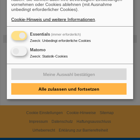
vornehmen oder Cookies ablehnen (mit Ausnahme
unbedingt erforderlicher Cookies).
Cookie-Hinweis und weitere Informationen
.
Essentials
(immer erforderlich)
Gefördert von
Zweck
:
Unbedingt erforderliche Cookies
Matomo
HMWK
Zweck
:
Statistik-Cookies
Meine Auswahl bestätigen
TMWWDG
Alle zulassen und fortsetzen
Cookie Einstellungen
Cookie-Hinweise
Sitemap
Impressum
Datenschutz
Haftungsausschluss
Urheberrecht
Erklärung zur Barrierefreiheit