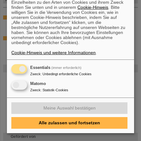
RMX3-Modul
Einzelheiten zu den Arten von Cookies und ihrem Zweck
finden Sie unten und in unserem
Cookie-Hinweis
. Bitte
willigen Sie in die Verwendung von Cookies ein, wie in
unserem Cookie-Hinweis beschrieben, indem Sie auf
Same functionality like
RMX2
with different hardware
„Alle zulassen und fortsetzen“ klicken, um die
bestmögliche Nutzererfahrung auf unseren Webseiten zu
haben. Sie können auch Ihre bevorzugten Einstellungen
vornehmen oder Cookies ablehnen (mit Ausnahme
[
...details...
]
unbedingt erforderlicher Cookies).
Cookie-Hinweis und weitere Informationen
.
Essentials
(immer erforderlich)
FAIR
Zweck
:
Unbedingt erforderliche Cookies
Bei GSI entsteht das neue Beschleunigerzentrum FAIR.
Erfahren Sie
Matomo
mehr.
Zweck
:
Statistik-Cookies
Meine Auswahl bestätigen
Alle zulassen und fortsetzen
Gefördert von