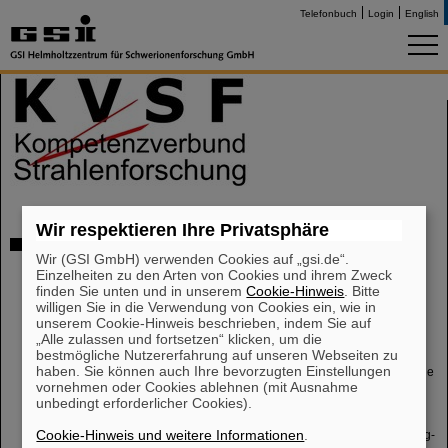
Telefonbuch
Login
English
Wir respektieren Ihre Privatsphäre
Preisträger 2017
Wir (GSI GmbH) verwenden Cookies auf „gsi.de“.
Einzelheiten zu den Arten von Cookies und ihrem Zweck
finden Sie unten und in unserem
Cookie-Hinweis
. Bitte
Dr. Sabrina Köcher, Labor für Strahlenbiologie & Experimentelle
willigen Sie in die Verwendung von Cookies ein, wie in
Radioonkologie, UKE Hamburg, "Role of ATM (ataxia telangiectasia
unserem Cookie-Hinweis beschrieben, indem Sie auf
mutated) and Artemis proteins for the repair of DNA double-strand
„Alle zulassen und fortsetzen“ klicken, um die
breaks by homologous recombination in mammalian cells"
bestmögliche Nutzererfahrung auf unseren Webseiten zu
haben. Sie können auch Ihre bevorzugten Einstellungen
Dr. Simone de Leve, Institut für Zellbiologie, Uni Duisburg-Essen, "Role
vornehmen oder Cookies ablehnen (mit Ausnahme
of radiation-induced immune changes for normal tissue toxicity with a
unbedingt erforderlicher Cookies).
focus on CD73/adenosine signaling and macrophages"
Cookie-Hinweis und weitere Informationen
.
Dr. Simon Magin, Inst. für Medizinische Strahlenbiologie, Uni Duisburg-