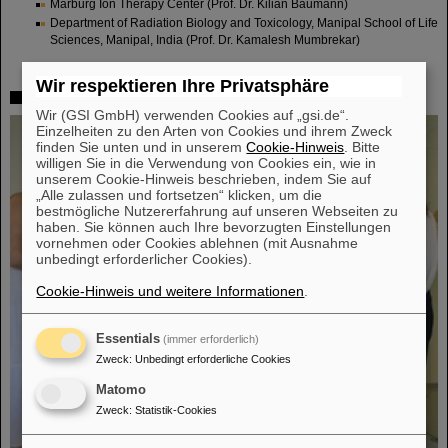
Marburg Ion Therapy Center (Prof. Dr. Kilian Baumann)
Department of Radiation Biology and Toxicology, Manipal School of Life
Sciences, Manipal, India (Prof. Dr. Kamalesh Mumbrekar)
Wir respektieren Ihre Privatsphäre
Lab members
Wir (GSI GmbH) verwenden Cookies auf „gsi.de“.
Einzelheiten zu den Arten von Cookies und ihrem Zweck
finden Sie unten und in unserem
Cookie-Hinweis
. Bitte
willigen Sie in die Verwendung von Cookies ein, wie in
unserem Cookie-Hinweis beschrieben, indem Sie auf
„Alle zulassen und fortsetzen“ klicken, um die
bestmögliche Nutzererfahrung auf unseren Webseiten zu
haben. Sie können auch Ihre bevorzugten Einstellungen
vornehmen oder Cookies ablehnen (mit Ausnahme
unbedingt erforderlicher Cookies).
Cookie-Hinweis und weitere Informationen
.
Essentials
(immer erforderlich)
Zweck
:
Unbedingt erforderliche Cookies
Matomo
Zweck
:
Statistik-Cookies