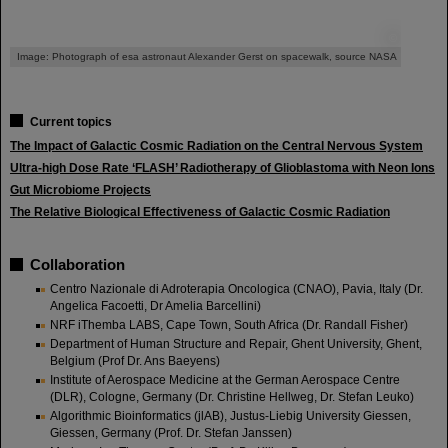
©
Image: Photograph of esa astronaut Alexander Gerst on spacewalk, source NASA
Current topics
The Impact of Galactic Cosmic Radiation on the Central Nervous System
Ultra-high Dose Rate ‘FLASH’ Radiotherapy of Glioblastoma with Neon Ions
Gut Microbiome Projects
The Relative Biological Effectiveness of Galactic Cosmic Radiation
Collaboration
Centro Nazionale di Adroterapia Oncologica (CNAO), Pavia, Italy (Dr.
Angelica Facoetti, Dr Amelia Barcellini)
NRF iThemba LABS, Cape Town, South Africa (Dr. Randall Fisher)
Department of Human Structure and Repair, Ghent University, Ghent,
Belgium (Prof Dr. Ans Baeyens)
Institute of Aerospace Medicine at the German Aerospace Centre
(DLR), Cologne, Germany (Dr. Christine Hellweg, Dr. Stefan Leuko)
Algorithmic Bioinformatics (jlAB), Justus-Liebig University Giessen,
Giessen, Germany (Prof. Dr. Stefan Janssen)